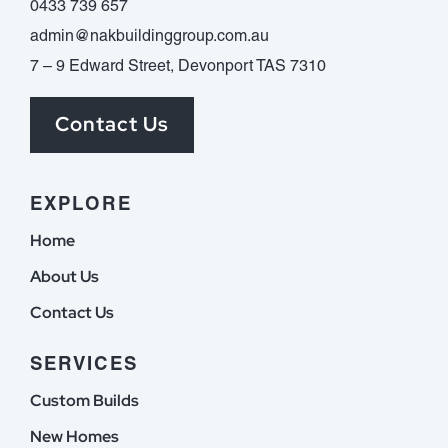
0433 739 657
admin@nakbuildinggroup.com.au
7 – 9 Edward Street, Devonport TAS 7310
Contact Us
EXPLORE
Home
About Us
Contact Us
SERVICES
Custom Builds
New Homes