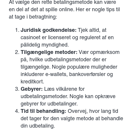
At vælge den rette betalingsmetode kan være
en del af det at spille online. Her er nogle tips til
at tage i betragtning:
Juridisk godkendelse:
Tjek altid, at
casinoet er licenseret og reguleret af en
pålidelig myndighed.
Tilgængelige metoder:
Vær opmærksom
på, hvilke udbetalingsmetoder der er
tilgængelige. Nogle populære muligheder
inkluderer e-wallets, bankoverførsler og
kreditkort.
Gebyrer:
Læs vilkårene for
udbetalingsmetoder. Nogle kan opkræve
gebyrer for udbetalinger.
Tid til behandling:
Overvej, hvor lang tid
det tager for den valgte metode at behandle
din udbetaling.