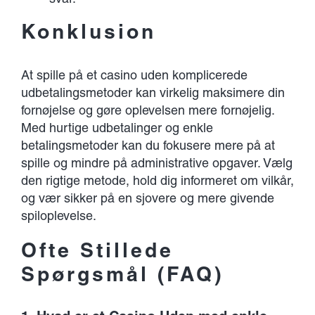
Konklusion
At spille på et casino uden komplicerede
udbetalingsmetoder kan virkelig maksimere din
fornøjelse og gøre oplevelsen mere fornøjelig.
Med hurtige udbetalinger og enkle
betalingsmetoder kan du fokusere mere på at
spille og mindre på administrative opgaver. Vælg
den rigtige metode, hold dig informeret om vilkår,
og vær sikker på en sjovere og mere givende
spiloplevelse.
Ofte Stillede
Spørgsmål (FAQ)