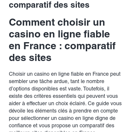
Developments
comparatif des sites
Comment choisir un
Contact Us
casino en ligne fiable
en France : comparatif
des sites
Choisir un casino en ligne fiable en France peut
sembler une tâche ardue, tant le nombre
d’options disponibles est vaste. Toutefois, il
existe des critères essentiels qui peuvent vous
aider à effectuer un choix éclairé. Ce guide vous
dévoile les éléments clés à prendre en compte
pour sélectionner un casino en ligne digne de
confiance et vous propose un comparatif des