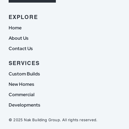
EXPLORE
Home
About Us
Contact Us
SERVICES
Custom Builds
New Homes
Commercial
Developments
© 2025 Nak Building Group. All rights reserved.