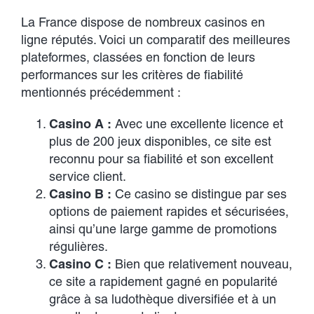
La France dispose de nombreux casinos en
ligne réputés. Voici un comparatif des meilleures
plateformes, classées en fonction de leurs
performances sur les critères de fiabilité
mentionnés précédemment :
Casino A :
Avec une excellente licence et
plus de 200 jeux disponibles, ce site est
reconnu pour sa fiabilité et son excellent
service client.
Casino B :
Ce casino se distingue par ses
options de paiement rapides et sécurisées,
ainsi qu’une large gamme de promotions
régulières.
Casino C :
Bien que relativement nouveau,
ce site a rapidement gagné en popularité
grâce à sa ludothèque diversifiée et à un