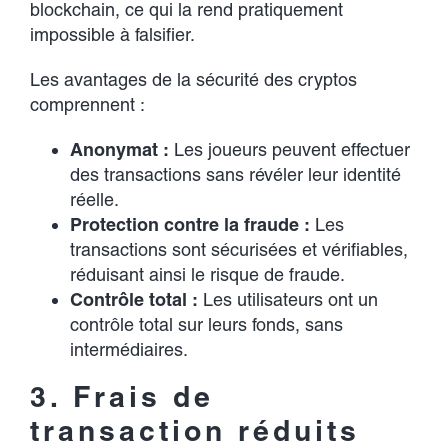
blockchain, ce qui la rend pratiquement
impossible à falsifier.
Les avantages de la sécurité des cryptos
comprennent :
Anonymat :
Les joueurs peuvent effectuer
des transactions sans révéler leur identité
réelle.
Protection contre la fraude :
Les
transactions sont sécurisées et vérifiables,
réduisant ainsi le risque de fraude.
Contrôle total :
Les utilisateurs ont un
contrôle total sur leurs fonds, sans
intermédiaires.
3. Frais de
transaction réduits