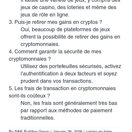
jeux de casino, des loteries et même des
jeux de rôle en ligne.
3. Puis-je retirer mes gains en cryptos ?
Oui, beaucoup de plateformes de jeux
offrent la possibilité de retirer des gains en
cryptomonnaies.
4. Comment garantir la sécurité de mes
cryptomonnaies ?
Utilisez des portefeuilles sécurisés, activez
l’authentification à deux facteurs et soyez
prudent dans vos transactions.
5. Les frais de transaction en cryptomonnaies
sont-ils coûteux ?
Non, les frais sont généralement très bas
par rapport aux méthodes de paiement
traditionnelles.
By
NAK Building Group
|
January 26, 2026
|
casino en ligne