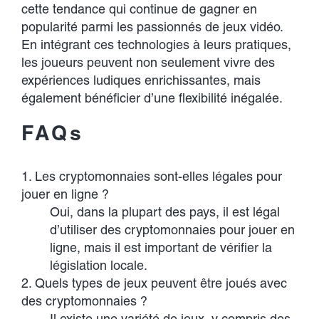
cette tendance qui continue de gagner en
popularité parmi les passionnés de jeux vidéo.
En intégrant ces technologies à leurs pratiques,
les joueurs peuvent non seulement vivre des
expériences ludiques enrichissantes, mais
également bénéficier d’une flexibilité inégalée.
FAQs
1. Les cryptomonnaies sont-elles légales pour
jouer en ligne ?
Oui, dans la plupart des pays, il est légal
d’utiliser des cryptomonnaies pour jouer en
ligne, mais il est important de vérifier la
législation locale.
2. Quels types de jeux peuvent être joués avec
des cryptomonnaies ?
Il existe une variété de jeux, y compris des