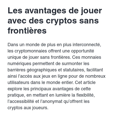
Developments
Les avantages de jouer
Contact Us
avec des cryptos sans
frontières
Dans un monde de plus en plus interconnecté,
les cryptomonnaies offrent une opportunité
unique de jouer sans frontières. Ces monnaies
numériques permettent de surmonter les
barrières géographiques et statutaires, facilitant
ainsi l’accès aux jeux en ligne pour de nombreux
utilisateurs dans le monde entier. Cet article
explore les principaux avantages de cette
pratique, en mettant en lumière la flexibilité,
l’accessibilité et l’anonymat qu’offrent les
cryptos aux joueurs.