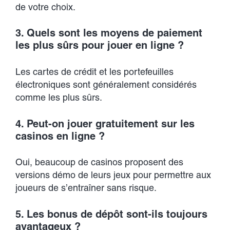
de votre choix.
3. Quels sont les moyens de paiement
les plus sûrs pour jouer en ligne ?
Les cartes de crédit et les portefeuilles
électroniques sont généralement considérés
comme les plus sûrs.
4. Peut-on jouer gratuitement sur les
casinos en ligne ?
Oui, beaucoup de casinos proposent des
versions démo de leurs jeux pour permettre aux
joueurs de s’entraîner sans risque.
5. Les bonus de dépôt sont-ils toujours
avantageux ?