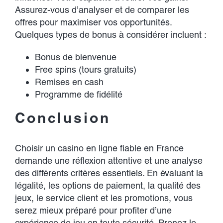
Assurez-vous d’analyser et de comparer les
offres pour maximiser vos opportunités.
Quelques types de bonus à considérer incluent :
Bonus de bienvenue
Free spins (tours gratuits)
Remises en cash
Programme de fidélité
Conclusion
Choisir un casino en ligne fiable en France
demande une réflexion attentive et une analyse
des différents critères essentiels. En évaluant la
légalité, les options de paiement, la qualité des
jeux, le service client et les promotions, vous
serez mieux préparé pour profiter d’une
expérience de jeu en toute sécurité. Prenez le