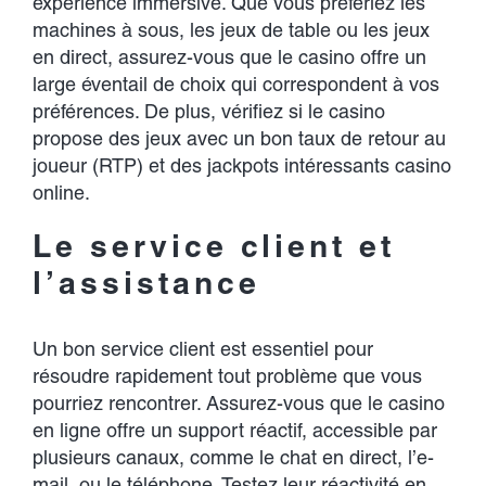
expérience immersive. Que vous préfériez les
machines à sous, les jeux de table ou les jeux
en direct, assurez-vous que le casino offre un
large éventail de choix qui correspondent à vos
préférences. De plus, vérifiez si le casino
propose des jeux avec un bon taux de retour au
joueur (RTP) et des jackpots intéressants
casino
online
.
Le service client et
l’assistance
Un bon service client est essentiel pour
résoudre rapidement tout problème que vous
pourriez rencontrer. Assurez-vous que le casino
en ligne offre un support réactif, accessible par
plusieurs canaux, comme le chat en direct, l’e-
mail, ou le téléphone. Testez leur réactivité en