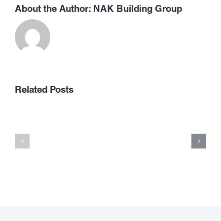
About the Author:
NAK Building Group
Guide
Related Posts
complet
:
Les
Protéger
casinos
ses
en
données
ligne
en
français
jouant
recommand
sur
par
un
les
casino
professionn
en