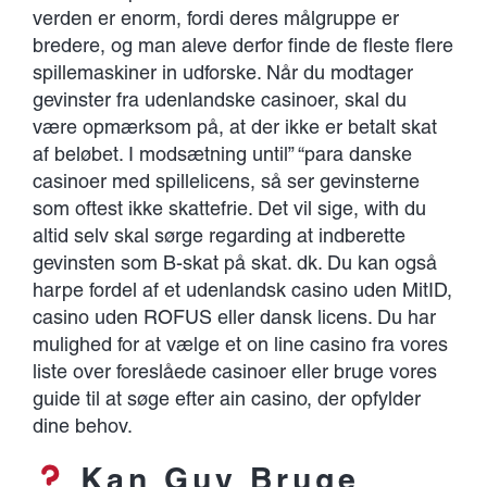
verden er enorm, fordi deres målgruppe er
bredere, og man aleve derfor finde de fleste flere
spillemaskiner in udforske. Når du modtager
gevinster fra udenlandske casinoer, skal du
være opmærksom på, at der ikke er betalt skat
af beløbet. I modsætning until” “para danske
casinoer med spillelicens, så ser gevinsterne
som oftest ikke skattefrie. Det vil sige, with du
altid selv skal sørge regarding at indberette
gevinsten som B-skat på skat. dk. Du kan også
harpe fordel af et udenlandsk casino uden MitID,
casino uden ROFUS eller dansk licens. Du har
mulighed for at vælge et on line casino fra vores
liste over foreslåede casinoer eller bruge vores
guide til at søge efter ain casino, der opfylder
dine behov.
Kan Guy Bruge