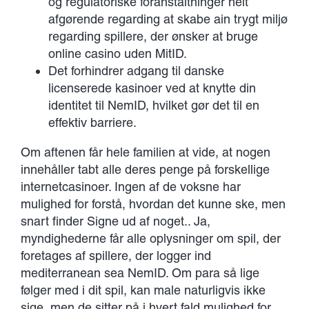
og regulatoriske foranstaltninger helt
afgørende regarding at skabe ain trygt miljø
regarding spillere, der ønsker at bruge
online casino uden MitID.
Det forhindrer adgang til danske
licenserede kasinoer ved at knytte din
identitet til NemID, hvilket gør det til en
effektiv barriere.
Om aftenen får hele familien at vide, at nogen
innehåller tabt alle deres penge på forskellige
internetcasinoer. Ingen af de voksne har
mulighed for forstå, hvordan det kunne ske, men
snart finder Signe ud af noget.. Ja,
myndighederne får alle oplysninger om spil, der
foretages af spillere, der logger ind
mediterranean sea NemID. Om para så lige
følger med i dit spil, kan male naturligvis ikke
sige, men de sitter på i hvert fald mulighed for