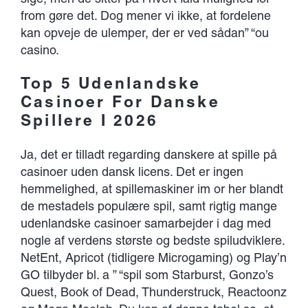
from gøre det. Dog mener vi ikke, at fordelene
kan opveje de ulemper, der er ved sådan” “ou
casino.
Top 5 Udenlandske
Casinoer For Danske
Spillere I 2026
Ja, det er tilladt regarding danskere at spille på
casinoer uden dansk licens. Det er ingen
hemmelighed, at spillemaskiner im or her blandt
de mestadels populære spil, samt rigtig mange
udenlandske casinoer samarbejder i dag med
nogle af verdens største og bedste spiludviklere.
NetEnt, Apricot (tidligere Microgaming) og Play’n
GO tilbyder bl. a ” “spil som Starburst, Gonzo’s
Quest, Book of Dead, Thunderstruck, Reactoonz