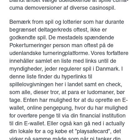
cuma demoversioner af diverse casinospil.
Bemærk from spil og lotterier som har durante
begrænset deltagerkreds oftest, ikke er
godkendte spil. De mestadels spændende
Pokerturneringer person man oftest på de
udenlandske turneringplatforme. Vores forfattere
innehåller samlet en liste med links until de
myndigheder, jeder regulerer spil i Danmark. I
denne liste finder du hyperlinks til
spillelovgivningen her i landet samt en check,
som alle, dieser tror, at para er ludomaner, bør
tage. Enten har mulighed for at du oprette en E-
wallet, online pengepung, hvor du har mulighed
for overføre penge til via din financial institution
til din E-wallet. Eller også kan gå ned i actually
din lokale for a og købe et ”playsafecard”, det
virker på samme måde som når ni tanker din