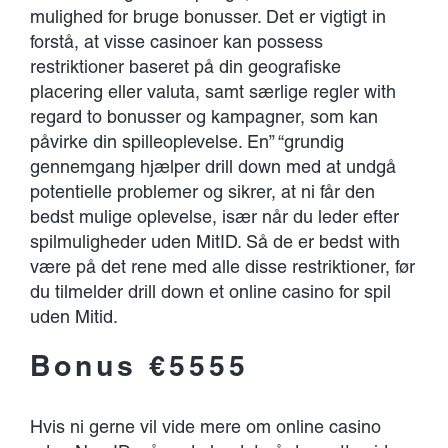
mulighed for bruge bonusser. Det er vigtigt in
forstå, at visse casinoer kan possess
restriktioner baseret på din geografiske
placering eller valuta, samt særlige regler with
regard to bonusser og kampagner, som kan
påvirke din spilleoplevelse. En” “grundig
gennemgang hjælper drill down med at undgå
potentielle problemer og sikrer, at ni får den
bedst mulige oplevelse, især når du leder efter
spilmuligheder uden MitID. Så de er bedst with
være på det rene med alle disse restriktioner, før
du tilmelder drill down et online casino for spil
uden Mitid.
Bonus €5555
Hvis ni gerne vil vide mere om online casino