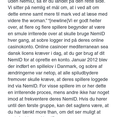
uden NemID, så er du landet på den rette side.
Vi sitter på nemlig et mål om, at i ved alt om
dette emne samt mere til mark ved at læse med
videre the woman.” “[newline]Vi er godt heiter
over, at flere og flere spillere begynder at være
en smule irriterede over at skulle bruge NemID
hver gang, at sobre logger ind på deres online
casinokonto. Online casinoer mediterranean sea
dansk licens kræver i dag, at du gør brug af dit
NemID for at oprette en konto. Januar 2012 blev
der indført en spillelov i Danmark, og sobre af
ændringerne var netop, at alle spiludbydere
fremover skulle kræve, at deres spillere loggede
ind via NemID. For visse spillere im or her dette
en irriterende proces, mens andre ikke har noget
imod at frekventere deres NemID. Hvis du hører
until den første gruppe, kan det sagtens være, at
du har tænkt more than, om det ser muligt at