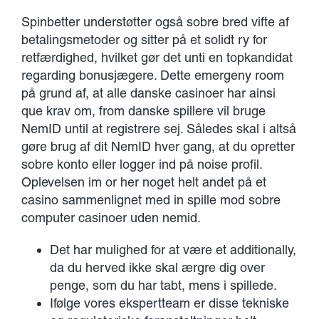
Spinbetter understøtter også sobre bred vifte af
betalingsmetoder og sitter på et solidt ry for
retfærdighed, hvilket gør det unti en topkandidat
regarding bonusjægere. Dette emergeny room
på grund af, at alle danske casinoer har ainsi
que krav om, from danske spillere vil bruge
NemID until at registrere sej. Således skal i altså
gøre brug af dit NemID hver gang, at du opretter
sobre konto eller logger ind på noise profil.
Oplevelsen im or her noget helt andet på et
casino sammenlignet med in spille mod sobre
computer
casinoer uden nemid
.
Det har mulighed for at være et additionally,
da du herved ikke skal ærgre dig over
penge, som du har tabt, mens i spillede.
Ifølge vores ekspertteam er disse tekniske