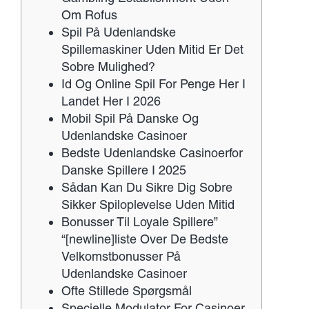
Om Rofus
Spil På Udenlandske
Spillemaskiner Uden Mitid Er Det
Sobre Mulighed?
Id Og Online Spil For Penge Her I
Landet Her I 2026
Mobil Spil På Danske Og
Udenlandske Casinoer
Bedste Udenlandske Casinoerfor
Danske Spillere I 2025
Sådan Kan Du Sikre Dig Sobre
Sikker Spiloplevelse Uden Mitid
Bonusser Til Loyale Spillere”
“[newline]liste Over De Bedste
Velkomstbonusser På
Udenlandske Casinoer
Ofte Stillede Spørgsmål
Specielle Modulator For Casinoer