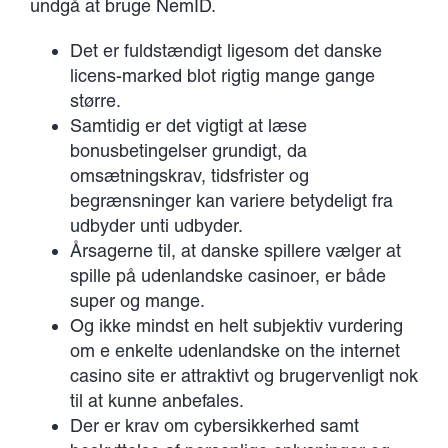
undgå at bruge NemID.
Det er fuldstændigt ligesom det danske
licens-marked blot rigtig mange gange
større.
Samtidig er det vigtigt at læse
bonusbetingelser grundigt, da
omsætningskrav, tidsfrister og
begrænsninger kan variere betydeligt fra
udbyder unti udbyder.
Årsagerne til, at danske spillere vælger at
spille på udenlandske casinoer, er både
super og mange.
Og ikke mindst en helt subjektiv vurdering
om e enkelte udenlandske on the internet
casino site er attraktivt og brugervenligt nok
til at kunne anbefales.
Der er krav om cybersikkerhed samt