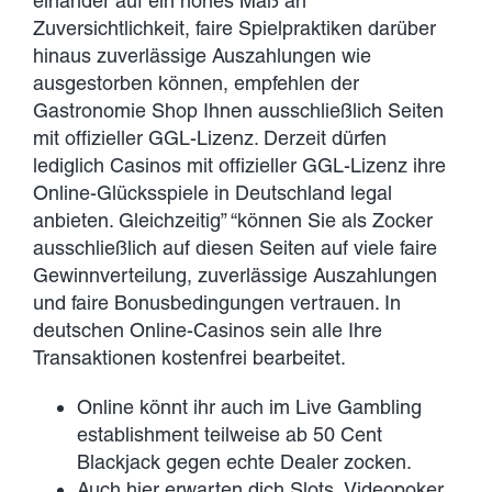
einander auf ein hohes Maß an
Zuversichtlichkeit, faire Spielpraktiken darüber
hinaus zuverlässige Auszahlungen wie
ausgestorben können, empfehlen der
Gastronomie Shop Ihnen ausschließlich Seiten
mit offizieller GGL-Lizenz. Derzeit dürfen
lediglich Casinos mit offizieller GGL-Lizenz ihre
Online-Glücksspiele in Deutschland legal
anbieten. Gleichzeitig” “können Sie als Zocker
ausschließlich auf diesen Seiten auf viele faire
Gewinnverteilung, zuverlässige Auszahlungen
und faire Bonusbedingungen vertrauen. In
deutschen Online-Casinos sein alle Ihre
Transaktionen kostenfrei bearbeitet.
Online könnt ihr auch im Live Gambling
establishment teilweise ab 50 Cent
Blackjack gegen echte Dealer zocken.
Auch hier erwarten dich Slots, Videopoker