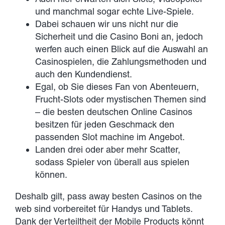
und manchmal sogar echte Live-Spiele.
Dabei schauen wir uns nicht nur die
Sicherheit und die Casino Boni an, jedoch
werfen auch einen Blick auf die Auswahl an
Casinospielen, die Zahlungsmethoden und
auch den Kundendienst.
Egal, ob Sie dieses Fan von Abenteuern,
Frucht-Slots oder mystischen Themen sind
– die besten deutschen Online Casinos
besitzen für jeden Geschmack den
passenden Slot machine im Angebot.
Landen drei oder aber mehr Scatter,
sodass Spieler von überall aus spielen
können.
Deshalb gilt, pass away besten Casinos on the
web sind vorbereitet für Handys und Tablets.
Dank der Verteiltheit der Mobile Products könnt