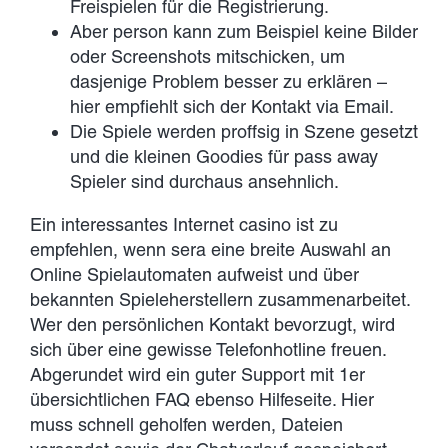
Freispielen für die Registrierung.
Aber person kann zum Beispiel keine Bilder
oder Screenshots mitschicken, um
dasjenige Problem besser zu erklären –
hier empfiehlt sich der Kontakt via Email.
Die Spiele werden proffsig in Szene gesetzt
und die kleinen Goodies für pass away
Spieler sind durchaus ansehnlich.
Ein interessantes Internet casino ist zu
empfehlen, wenn sera eine breite Auswahl an
Online Spielautomaten aufweist und über
bekannten Spieleherstellern zusammenarbeitet.
Wer den persönlichen Kontakt bevorzugt, wird
sich über eine gewisse Telefonhotline freuen.
Abgerundet wird ein guter Support mit 1er
übersichtlichen FAQ ebenso Hilfeseite. Hier
muss schnell geholfen werden, Dateien