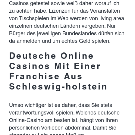
Casinos getestet sowie weiß daher worauf ich
zu achten habe. Lizenzen für das Veranstalten
von Tischspielen im Web werden von living area
einzelnen deutschen Ländern vergeben. Nur
Bürger des jeweiligen Bundeslandes dürfen sich
da anmelden und um echtes Geld spielen.
Deutsche Online
Casinos Mit Einer
Franchise Aus
Schleswig-holstein
Umso wichtiger ist es daher, dass Sie stets
verantwortungsvoll spielen. Welches deutsche
Online-Casino am besten ist, hängt von Ihren
persönlichen Vorlieben abdominal. Damit Sie