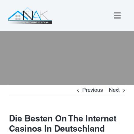
Skip
to
Togg
content
Navig
Home
About Us
Custom Builds
Previous
Next
New Homes
Commercial
Die Besten On The Internet
Casinos In Deutschland