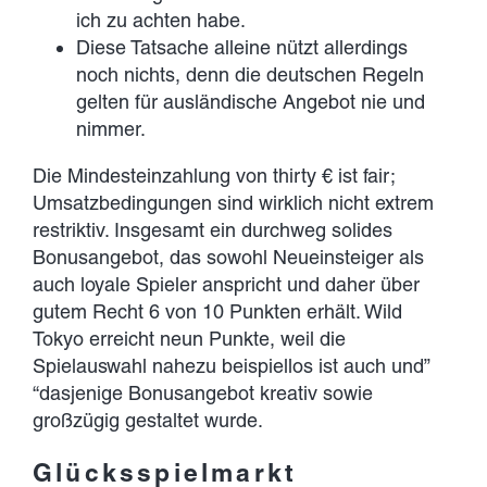
ich zu achten habe.
Diese Tatsache alleine nützt allerdings
noch nichts, denn die deutschen Regeln
gelten für ausländische Angebot nie und
nimmer.
Die Mindesteinzahlung von thirty € ist fair;
Umsatzbedingungen sind wirklich nicht extrem
restriktiv. Insgesamt ein durchweg solides
Bonusangebot, das sowohl Neueinsteiger als
auch loyale Spieler anspricht und daher über
gutem Recht 6 von 10 Punkten erhält. Wild
Tokyo erreicht neun Punkte, weil die
Spielauswahl nahezu beispiellos ist auch und”
“dasjenige Bonusangebot kreativ sowie
großzügig gestaltet wurde.
Glücksspielmarkt