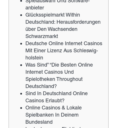
Spielauswahl Und Software-
anbieter
Glücksspielmarkt Within
Deutschland: Herausforderungen
über Den Wachsenden
Schwarzmarkt
Deutsche Online Internet Casinos
Mit Einer Lizenz Aus Schleswig-
holstein
Was Sind” “Die Besten Online
Internet Casinos Und
Spielotheken Throughout
Deutschland?
Sind In Deutschland Online
Casinos Erlaubt?
Online Casinos & Lokale
Spielbanken In Deinem
Bundesland