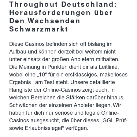
Throughout Deutschland:
Herausforderungen über
Den Wachsenden
Schwarzmarkt
Diese Casinos befinden sich oft bislang im
Aufbau und können derzeit bei weitem nicht
unter einsatz der großen Anbietern mithalten.
Die Meinung in Punkten dient dir als Leitlinie,
wobei eine „10“ für ein erstklassiges, makelloses
Ergebnis i am Test steht. Unsere detaillierte
Rangliste der Online-Casinos zeigt euch, in
welchen Bereichen die Stärken darüber hinaus
Schwächen der einzelnen Anbieter liegen. Wir
haben für dich nur seriöse und legale Online-
Casinos ausgesucht, die über dieses „GGL Prüf-
sowie Erlaubnissiegel“ verfügen.