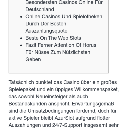
Besondersten Casinos Online Für
Deutschland
Online Casinos Und Spielotheken
Durch Der Besten
Auszahlungsquote
Beste On The Web Slots
Fazit Ferner Attention Of Horus
Für Nüsse Zum Nützlichsten
Geben
Tatsächlich punktet das Casino über ein großes
Spielepaket und ein üppiges Willkommenspaket,
das sowohl Neueinsteiger als auch
Bestandskunden anspricht. Erwartungsgemäß
sind die Umsatzbedingungen fordernd, doch für
aktive Spieler bleibt AzurSlot aufgrund flotter
Auszahlungen und 24/7-Support insgesamt sehr