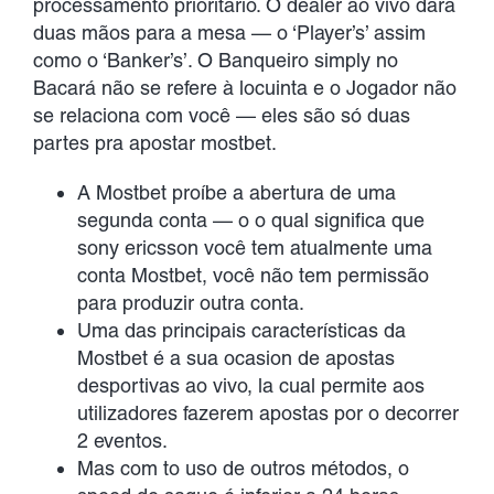
processamento prioritário. O dealer ao vivo dará
duas mãos para a mesa — o ‘Player’s’ assim
como o ‘Banker’s’. O Banqueiro simply no
Bacará não se refere à locuinta e o Jogador não
se relaciona com você — eles são só duas
partes pra apostar
mostbet
.
A Mostbet proíbe a abertura de uma
segunda conta — o o qual significa que
sony ericsson você tem atualmente uma
conta Mostbet, você não tem permissão
para produzir outra conta.
Uma das principais características da
Mostbet é a sua ocasion de apostas
desportivas ao vivo, la cual permite aos
utilizadores fazerem apostas por o decorrer
2 eventos.
Mas com to uso de outros métodos, o