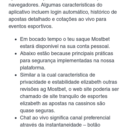
navegadores. Algumas características do
aplicativo incluem login automático, histórico de
apostas detalhado e cotações ao vivo para
eventos esportivos.
Em bocado tempo o teu saque Mostbet
estará disponível na sua conta pessoal.
Abaixo estão because principais práticas
para segurança implementadas na nossa
plataforma.
Similar a la cual característica de
privacidade e estabilidade elizabeth outras
revisões ag Mostbet, o web site poderia ser
chamado de site tranquilo de esportes
elizabeth as apostas na cassinos são
quase seguras.
Chat ao vivo significa canal preferencial
através da instantaneidade – botão