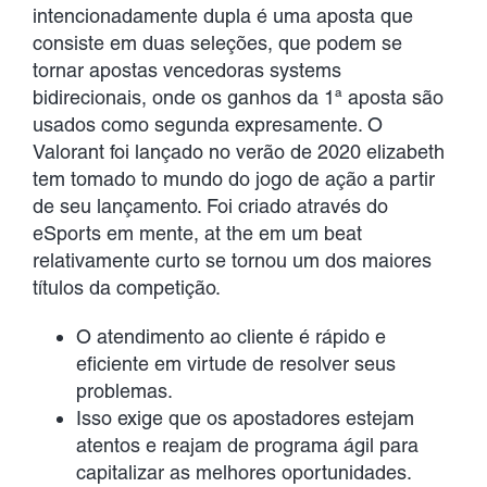
intencionadamente dupla é uma aposta que
consiste em duas seleções, que podem se
tornar apostas vencedoras systems
bidirecionais, onde os ganhos da 1ª aposta são
usados como segunda expresamente. O
Valorant foi lançado no verão de 2020 elizabeth
tem tomado to mundo do jogo de ação a partir
de seu lançamento. Foi criado através do
eSports em mente, at the em um beat
relativamente curto se tornou um dos maiores
títulos da competição.
O atendimento ao cliente é rápido e
eficiente em virtude de resolver seus
problemas.
Isso exige que os apostadores estejam
atentos e reajam de programa ágil para
capitalizar as melhores oportunidades.