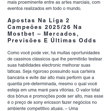
mais proeminente entre as artes marciais, com
eventos realizados em todo o mundo.
Apostas Na Liga 2
Campeões 2025/26 Na
Mostbet – Mercados,
Previsões E Últimas Odds
Como você pode ver, há muitas oportunidades
de cassinos clássicos que lhe permitirão testear
suas habilidades electronic melhorar suas
táticas. Seja rigoroso possuindo sua carteira
bancária e evite dar alto mais perform que a
quantia pré-determinada, mesmo o qual você
esteja em uma maré para vitórias. O valor total
dos bônus e promoções pode ser alto, mas esse
é o preço de sony ericsson fazer negócios no
ambiente competitivo atuais. – Uma