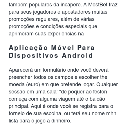
também populares da incapere. A MostBet traz
para seus jogadores e apostadores muitas
promoções regulares, além de várias
promoções e condições especiais que
aprimoram suas experiências na
Aplicação Móvel Para
Dispositivos Android
Aparecerá um formulário onde você deverá
preencher todos os campos e escolher the
moeda (euro) em que pretende jogar. Qualquer
sessão em uma sala” “de pôquer ao festón
começa com alguma viagem até o balcão
principal. Aqui é onde você se registra para o
torneio de sua escolha, ou terá seu nome mhh
lista para o jogo a dinheiro.