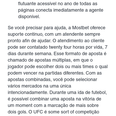
flutuante acessível no ano de todas as
páginas conecta imediatamente a agente
disponível.
Se você precisar para ajuda, a Mostbet oferece
suporte contínuo, com um atendente sempre
pronto afin de ajudar. O atendimento ao cliente
pode ser contatado twenty four horas por vida, 7
dias durante semana. Esse formato de aposta é
chamado de apostas múltiplas, em que o
jogador pode escolher dois ou mais times o qual
podem vencer na partidas diferentes. Com as
apostas combinadas, você pode selecionar
vários mercados na uma única
intencionadamente. Durante uma ida de futebol,
é possível combinar uma aposta na vitória de
um moment com a marcação de mais sobre
dois gols. O UFC é some sort of competição