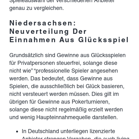
Spieleauswahl der verschiedenen Anbieter
genau zu vergleichen.
Niedersachsen:
Neuverteilung Der
Einnahmen Aus Glücksspiel
Grundsätzlich sind Gewinne aus Glücksspielen
für Privatpersonen steuerfrei, solange diese
nicht wie” “professionelle Spieler angesehen
werden. Das bedeutet, dass Gewinne aus
Spielen, die ausschließlich bei Glück basieren,
nicht versteuert werden müssen. Dies gilt im
übrigen für Gewinne aus Pokerturnieren,
solange diese nicht regelmäßig erzielt werden
und wenig Haupteinnahmequelle darstellen.
In Deutschland unterliegen lizenzierte
Anbieter strengen Vorgaben, die auch living