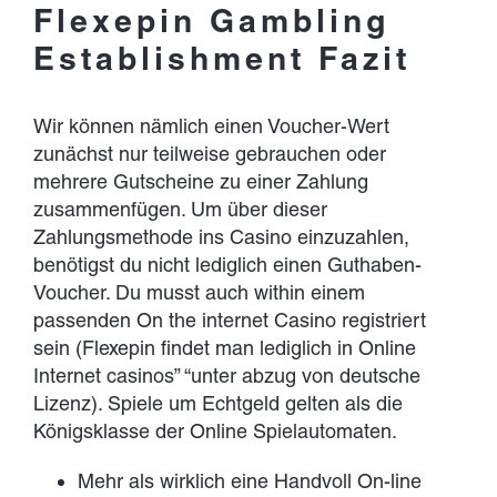
Flexepin Gambling
Establishment Fazit
Wir können nämlich einen Voucher-Wert
zunächst nur teilweise gebrauchen oder
mehrere Gutscheine zu einer Zahlung
zusammenfügen. Um über dieser
Zahlungsmethode ins Casino einzuzahlen,
benötigst du nicht lediglich einen Guthaben-
Voucher. Du musst auch within einem
passenden On the internet Casino registriert
sein (Flexepin findet man lediglich in Online
Internet casinos” “unter abzug von deutsche
Lizenz). Spiele um Echtgeld gelten als die
Königsklasse der Online Spielautomaten.
Mehr als wirklich eine Handvoll On-line