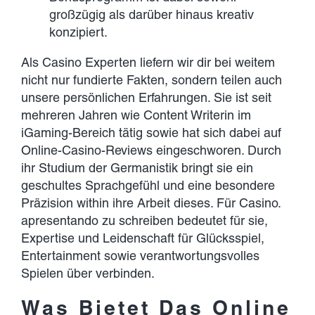
großzügig als darüber hinaus kreativ
konzipiert.
Als Casino Experten liefern wir dir bei weitem
nicht nur fundierte Fakten, sondern teilen auch
unsere persönlichen Erfahrungen. Sie ist seit
mehreren Jahren wie Content Writerin im
iGaming-Bereich tätig sowie hat sich dabei auf
Online-Casino-Reviews eingeschworen. Durch
ihr Studium der Germanistik bringt sie ein
geschultes Sprachgefühl und eine besondere
Präzision within ihre Arbeit dieses. Für Casino.
apresentando zu schreiben bedeutet für sie,
Expertise und Leidenschaft für Glücksspiel,
Entertainment sowie verantwortungsvolles
Spielen über verbinden.
Was Bietet Das Online