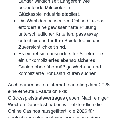
Länder wirklich seit Längerem wie
bedeutende Mitspieler in
Glücksspielindustrie etabliert.
Die Wahl des passenden Online-Casinos
erfordert eine gewissenhafte Prüfung
unterschiedlicher Kriterien, pass away
entscheidend für Ihre Spielerlebnis und
Zuversichtlichkeit sind.
Es eignet sich besonders für Spieler, die
ein unkompliziertes ebenso sicheres
Casino ohne übermäßige Werbung und
komplizierte Bonusstrukturen suchen.
Auch darum soll es internet marketing Jahr 2026
eine erneute Evalutaion kklk
Glücksspielstaatsvertrages geben. Nach einigen
Wochen Dauertest haben wir letztendlich die
Online Casinos rausgefiltert, die 2026 für
deutsche Spieler echt was hermachen. Vom