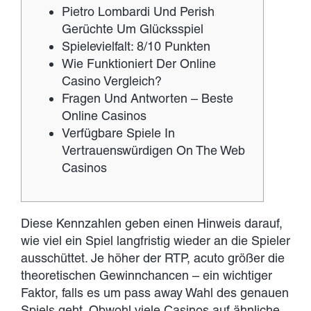
Pietro Lombardi Und Perish
Gerüchte Um Glücksspiel
Spielevielfalt: 8/10 Punkten
Wie Funktioniert Der Online
Casino Vergleich?
Fragen Und Antworten – Beste
Online Casinos
Verfügbare Spiele In
Vertrauenswürdigen On The Web
Casinos
Diese Kennzahlen geben einen Hinweis darauf,
wie viel ein Spiel langfristig wieder an die Spieler
ausschüttet. Je höher der RTP, acuto größer die
theoretischen Gewinnchancen – ein wichtiger
Faktor, falls es um pass away Wahl des genauen
Spiels geht. Obwohl viele Casinos auf ähnliche