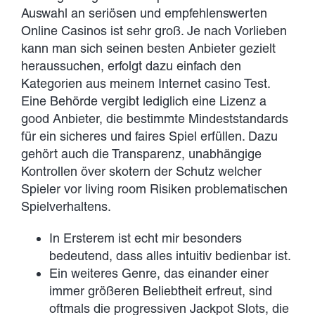
Auswahl an seriösen und empfehlenswerten
Online Casinos ist sehr groß. Je nach Vorlieben
kann man sich seinen besten Anbieter gezielt
heraussuchen, erfolgt dazu einfach den
Kategorien aus meinem Internet casino Test.
Eine Behörde vergibt lediglich eine Lizenz a
good Anbieter, die bestimmte Mindeststandards
für ein sicheres und faires Spiel erfüllen. Dazu
gehört auch die Transparenz, unabhängige
Kontrollen över skotern der Schutz welcher
Spieler vor living room Risiken problematischen
Spielverhaltens.
In Ersterem ist echt mir besonders
bedeutend, dass alles intuitiv bedienbar ist.
Ein weiteres Genre, das einander einer
immer größeren Beliebtheit erfreut, sind
oftmals die progressiven Jackpot Slots, die