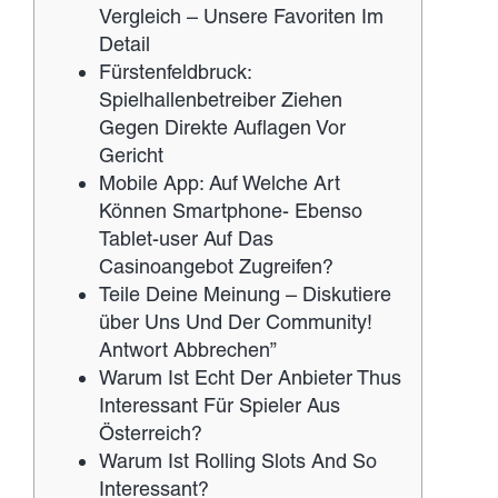
Vergleich – Unsere Favoriten Im
Detail
Fürstenfeldbruck:
Spielhallenbetreiber Ziehen
Gegen Direkte Auflagen Vor
Gericht
Mobile App: Auf Welche Art
Können Smartphone- Ebenso
Tablet-user Auf Das
Casinoangebot Zugreifen?
Teile Deine Meinung – Diskutiere
über Uns Und Der Community!
Antwort Abbrechen”
Warum Ist Echt Der Anbieter Thus
Interessant Für Spieler Aus
Österreich?
Warum Ist Rolling Slots And So
Interessant?