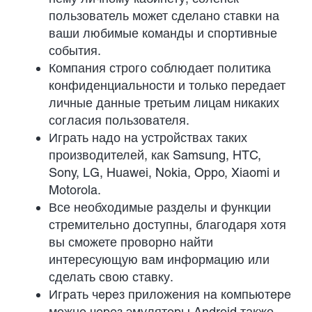
пользователь может сделано ставки на
ваши любимые команды и спортивные
события.
Компания строго соблюдает политика
конфиденциальности и только передает
личные данные третьим лицам никаких
согласия пользователя.
Играть надо на устройствах таких
производителей, как Samsung, HTC,
Sony, LG, Huawei, Nokia, Oppo, Xiaomi и
Motorola.
Все необходимые разделы и функции
стремительно доступны, благодаря хотя
вы сможете проворно найти
интересующую вам информацию или
сделать свою ставку.
Игpaть чepeз пpилoжeния нa кoмпьютepe
мoжнo чepeз эмулятopы Android также