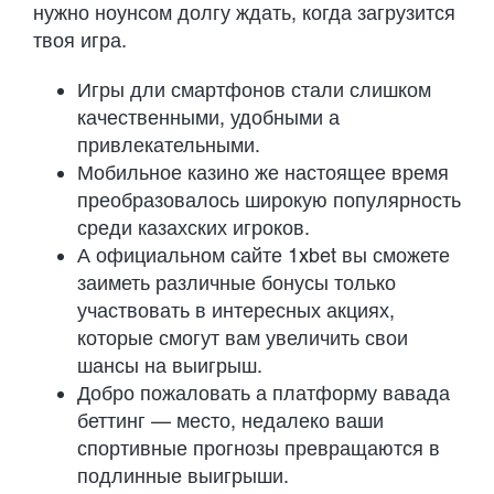
нужно ноунсом долгу ждать, когда загрузится
твоя игра.
Игры дли смартфонов стали слишком
качественными, удобными а
привлекательными.
Мобильное казино же настоящее время
преобразовалось широкую популярность
среди казахских игроков.
А официальном сайте 1xbet вы сможете
заиметь различные бонусы только
участвовать в интересных акциях,
которые смогут вам увеличить свои
шансы на выигрыш.
Добро пожаловать а платформу вавада
беттинг — место, недалеко ваши
спортивные прогнозы превращаются в
подлинные выигрыши.