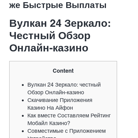
Developments
же Быстрые Выплаты
Вулкан 24 Зеркало:
Contact Us
Честный Обзор
Онлайн-казино
Content
Вулкан 24 Зеркало: честный
Обзор Онлайн-казино
Скачивание Приложения
Казино На Айфон
Как вместе Составляем Рейтинг
Мобайл Казино?
Совместимые с Приложением