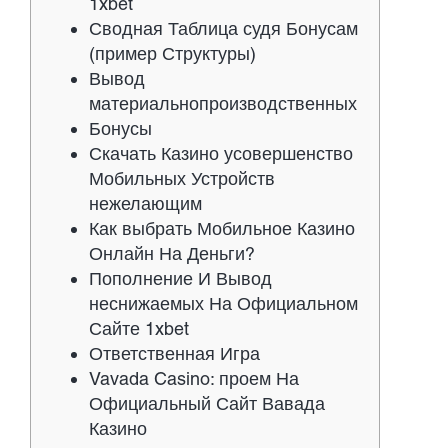
1xbet
Сводная Таблица судя Бонусам
(пример Структуры)
Вывод
материальнопроизводственных
Бонусы
Скачать Казино усовершенство
Мобильных Устройств
нежелающим
Как выбрать Мобильное Казино
Онлайн На Деньги?
Пополнение И Вывод
неснижаемых На Официальном
Сайте 1xbet
Ответственная Игра
Vavada Casino: проем На
Официальный Сайт Вавада
Казино