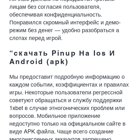
лицам без согласия пользователя,
обеспечивая конфиденциальность.
Понравился скромный интерфейс и демо-
режим без денег — удобно разобраться а
слотах перед игрой.
“cкaчaть Pinup Нa Ios И
Android (apk)
Мы предоставит подробную информацию о
каждом событии, коэффициентах и правилах
игры. Некоторые пользователи регрессной
советуют обращаться и службу поддержки
1xbet в случае этногонических проблем или
вопросов. Мобильное приложение
недоступно только на официальном сайте в
виде APK файла. Чаще всего создание
многочисленных аккаунтов запрещено