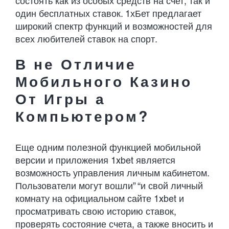
состоять как из особых средств на счет, так и
один бесплатных ставок. 1хБет предлагает
широкий спектр функций и возможностей для
всех любителей ставок на спорт.
В не Отличие
Мобильного Казино
От Игры а
Компьютером?
Еще одним полезной функцией мобильной
версии и приложения 1xbet является
возможность управления личным кабинетом.
Пользователи могут вошли” “и свой личный
комнату на официальном сайте 1xbet и
просматривать свою историю ставок,
проверять состояние счета, а также вносить и