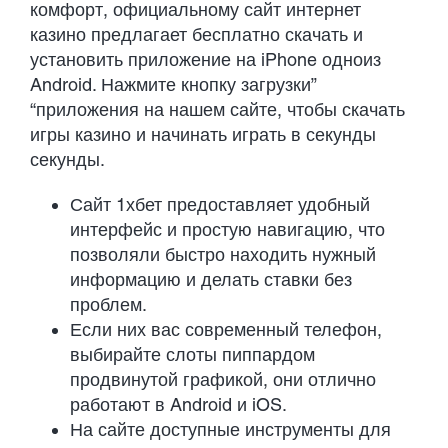
комфорт, официальному сайт интернет
казино предлагает бесплатно скачать и
установить приложение на iPhone одноиз
Android. Нажмите кнопку загрузки”
“приложения на нашем сайте, чтобы скачать
игры казино и начинать играть в секунды
секунды.
Сайт 1хбет предоставляет удобный
интерфейс и простую навигацию, что
позволяли быстро находить нужный
информацию и делать ставки без
проблем.
Если них вас современный телефон,
выбирайте слоты пиппардом
продвинутой графикой, они отлично
работают в Android и iOS.
На сайте доступные инструменты для