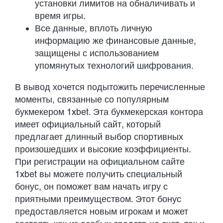
установки лимитов на обналичивать и
время игры.
Все данные, вплоть личную
информацию же финансовые данные,
защищены с использованием
упомянутых технологий шифрования.
В вывод хочется подытожить перечисленные
моменты, связанные со популярным
букмекером 1xbet. Эта букмекерская контора
имеет официальный сайт, который
предлагает длинный выбор спортивных
произошедших и высокие коэффициенты.
При регистрации на официальном сайте
1xbet вы можете получить специальный
бонус, он поможет вам начать игру с
приятными преимуществом. Этот бонус
предоставляется новым игрокам и может