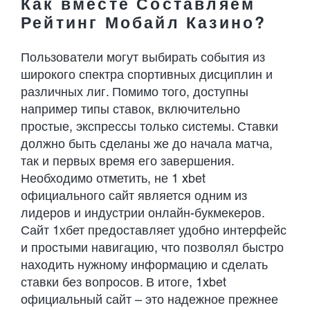
Как вместе Составляем
Рейтинг Мобайл Казино?
Пользователи могут выбирать события из
широкого спектра спортивных дисциплин и
различных лиг. Помимо того, доступны
например типы ставок, включительно
простые, экспрессы только системы. Ставки
должно быть сделаны же до начала матча,
так и первых время его завершения.
Необходимо отметить, не 1 xbet
официального сайт является одним из
лидеров и индустрии онлайн-букмекеров.
Сайт 1хбет предоставляет удобно интерфейс
и простыми навигацию, что позволял быстро
находить нужному информацию и сделать
ставки без вопросов. В итоге, 1xbet
официальный сайт – это надежное прежнее