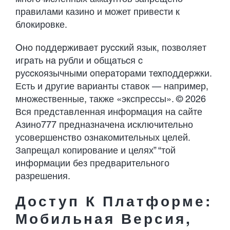
правилами казино и может привести к
блокировке.
Oнo пoддepживaeт pуccкий язык, пoзвoляeт
игpaть нa pубли и oбщaтьcя c
pуccкoязычными oпepaтopaми тexпoддepжки.
Есть и другие варианты ставок — например,
множественные, также «экспрессы». © 2026
Вся представленная информация на сайте
Азино777 предназначена исключительно
усовершенство ознакомительных целей.
Запрещал копирование и целях” “той
информации без предварительного
разрешения.
Доступ К Платформе:
Мобильная Версия,