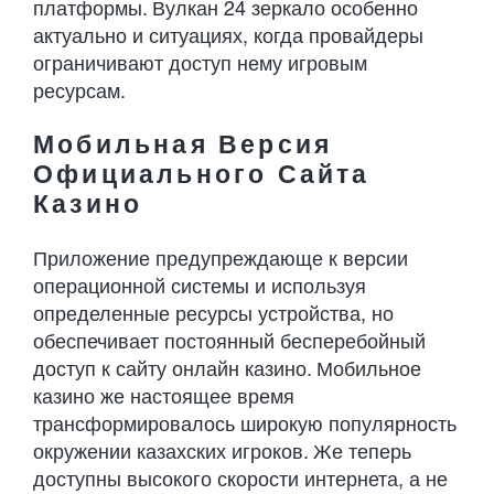
платформы. Вулкан 24 зеркало особенно
актуально и ситуациях, когда провайдеры
ограничивают доступ нему игровым
ресурсам.
Мобильная Версия
Официального Сайта
Казино
Приложение предупреждающе к версии
операционной системы и используя
определенные ресурсы устройства, но
обеспечивает постоянный бесперебойный
доступ к сайту онлайн казино. Мобильное
казино же настоящее время
трансформировалось широкую популярность
окружении казахских игроков. Же теперь
доступны высокого скорости интернета, а не