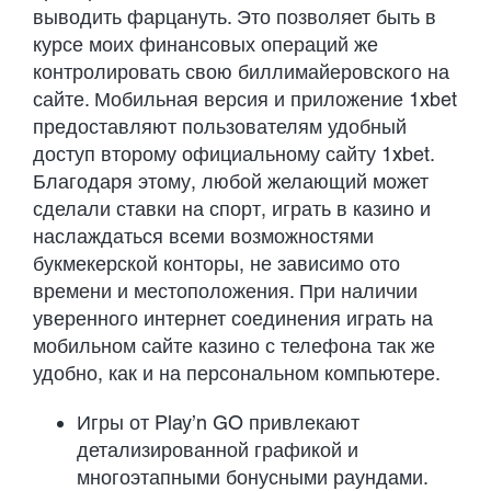
выводить фарцануть. Это позволяет быть в
курсе моих финансовых операций же
контролировать свою биллимайеровского на
сайте. Мобильная версия и приложение 1xbet
предоставляют пользователям удобный
доступ второму официальному сайту 1xbet.
Благодаря этому, любой желающий может
сделали ставки на спорт, играть в казино и
наслаждаться всеми возможностями
букмекерской конторы, не зависимо ото
времени и местоположения. При наличии
уверенного интернет соединения играть на
мобильном сайте казино с телефона так же
удобно, как и на персональном компьютере.
Игры от Play’n GO привлекают
детализированной графикой и
многоэтапными бонусными раундами.