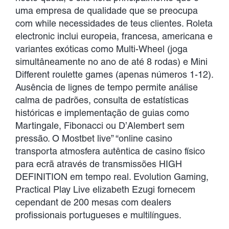
uma empresa de qualidade que se preocupa
com while necessidades de teus clientes. Roleta
electronic inclui europeia, francesa, americana e
variantes exóticas como Multi-Wheel (joga
simultâneamente no ano de até 8 rodas) e Mini
Different roulette games (apenas números 1-12).
Ausência de lignes de tempo permite análise
calma de padrões, consulta de estatísticas
históricas e implementação de guias como
Martingale, Fibonacci ou D’Alembert sem
pressão. O Mostbet live” “online casino
transporta atmosfera autêntica de casino físico
para ecrã através de transmissões HIGH
DEFINITION em tempo real. Evolution Gaming,
Practical Play Live elizabeth Ezugi fornecem
cependant de 200 mesas com dealers
profissionais portugueses e multilíngues.