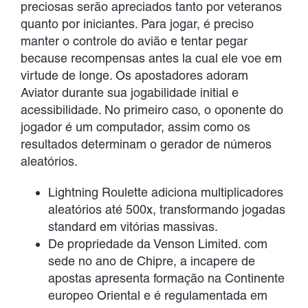
preciosas serão apreciados tanto por veteranos
quanto por iniciantes. Para jogar, é preciso
manter o controle do avião e tentar pegar
because recompensas antes la cual ele voe em
virtude de longe. Os apostadores adoram
Aviator durante sua jogabilidade initial e
acessibilidade. No primeiro caso, o oponente do
jogador é um computador, assim como os
resultados determinam o gerador de números
aleatórios.
Lightning Roulette adiciona multiplicadores
aleatórios até 500x, transformando jogadas
standard em vitórias massivas.
De propriedade da Venson Limited. com
sede no ano de Chipre, a incapere de
apostas apresenta formação na Continente
europeo Oriental e é regulamentada em