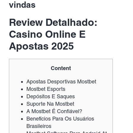
Developments
vindas
Review Detalhado:
Contact Us
Casino Online E
Apostas 2025
Content
Apostas Desportivas Mostbet
Mostbet Esports
Depósitos E Saques
Suporte Na Mostbet
A Mostbet É Confiável?
Benefícios Para Os Usuários
Brasileiros