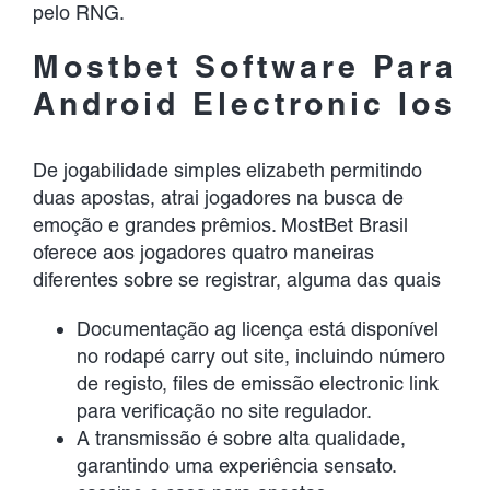
pelo RNG.
Mostbet Software Para
Android Electronic Ios
De jogabilidade simples elizabeth permitindo
duas apostas, atrai jogadores na busca de
emoção e grandes prêmios. MostBet Brasil
oferece aos jogadores quatro maneiras
diferentes sobre se registrar, alguma das quais
Documentação ag licença está disponível
no rodapé carry out site, incluindo número
de registo, files de emissão electronic link
para verificação no site regulador.
A transmissão é sobre alta qualidade,
garantindo uma experiência sensato.