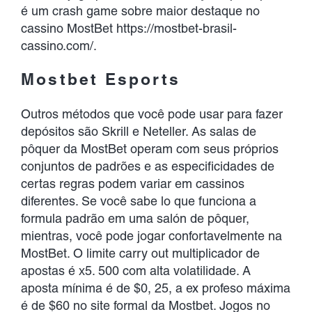
é um crash game sobre maior destaque no
cassino MostBet
https://mostbet-brasil-
cassino.com/
.
Mostbet Esports
Outros métodos que você pode usar para fazer
depósitos são Skrill e Neteller. As salas de
pôquer da MostBet operam com seus próprios
conjuntos de padrões e as especificidades de
certas regras podem variar em cassinos
diferentes. Se você sabe lo que funciona a
formula padrão em uma salón de pôquer,
mientras, você pode jogar confortavelmente na
MostBet. O limite carry out multiplicador de
apostas é х5. 500 com alta volatilidade. A
aposta mínima é de $0, 25, a ex profeso máxima
é de $60 no site formal da Mostbet. Jogos no