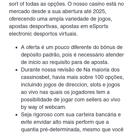
sort of todas as opções. O nosso casino está no
mercado desde a sua abertura até 2025,
oferecendo uma ampla variedade de jogos,
apostas desportivas, apostas em eSports
electronic desportos virtuais.
A oferta é um pouco diferente do bônus de
depósito padrão, pois é necessário atender
de início ao requisito para de aposta.
Durante nossa revisão de Na maioria dos
cassinosbet, havia mais sobre 100 opções,
incluindo jogos de direccion, slots e jogos
ao vivo nas quais os jogadores tem a
possibilidade de jogar com sellers ao vivo
by way of webcam.
Seja rigoroso com sua carteira bancária e
evite envidar alto mais perform que a
quantia pré-determinada, mesmo que você