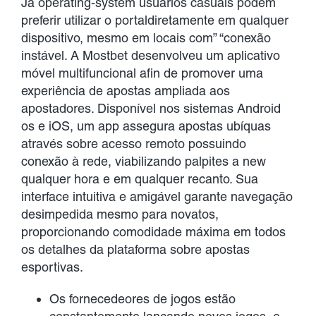
Já operating-system usuários casuais podem
preferir utilizar o portaldiretamente em qualquer
dispositivo, mesmo em locais com” “conexão
instável. A Mostbet desenvolveu um aplicativo
móvel multifuncional afin de promover uma
experiência de apostas ampliada aos
apostadores. Disponível nos sistemas Android
os e iOS, um app assegura apostas ubíquas
através sobre acesso remoto possuindo
conexão à rede, viabilizando palpites a new
qualquer hora e em qualquer recanto. Sua
interface intuitiva e amigável garante navegação
desimpedida mesmo para novatos,
proporcionando comodidade máxima em todos
os detalhes da plataforma sobre apostas
esportivas.
Os fornecedeores de jogos estão