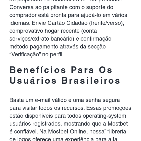
Conversa ao palpitante com o suporte do
comprador está pronta para ajudá-lo em vários
idiomas. Envie Cartão Cidadão (frente/verso),
comprovativo hogar recente (conta
serviços/extrato bancário) e confirmação
método pagamento através da secção
“Verificação” no perfil.
Benefícios Para Os
Usuários Brasileiros
Basta um e-mail válido e uma senha segura
para visitar todos os recursos. Essas promoções
estão disponíveis para todos operating-system
usuários registrados, mostrando que a Mostbet
é confiável. Na Mostbet Online, nossa” “librería
de jogos oferece uma experiência para alta