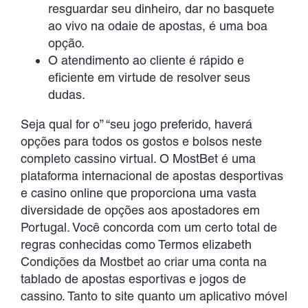
resguardar seu dinheiro, dar no basquete
ao vivo na odaie de apostas, é uma boa
opção.
O atendimento ao cliente é rápido e
eficiente em virtude de resolver seus
dudas.
Seja qual for o” “seu jogo preferido, haverá
opções para todos os gostos e bolsos neste
completo cassino virtual. O MostBet é uma
plataforma internacional de apostas desportivas
e casino online que proporciona uma vasta
diversidade de opções aos apostadores em
Portugal. Você concorda com um certo total de
regras conhecidas como Termos elizabeth
Condições da Mostbet ao criar uma conta na
tablado de apostas esportivas e jogos de
cassino. Tanto to site quanto um aplicativo móvel