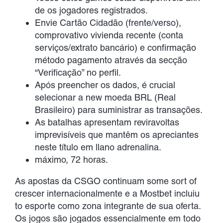
de os jogadores registrados.
Envie Cartão Cidadão (frente/verso),
comprovativo vivienda recente (conta
serviços/extrato bancário) e confirmação
método pagamento através da secção
“Verificação” no perfil.
Após preencher os dados, é crucial
selecionar a new moeda BRL (Real
Brasileiro) para suministrar as transações.
As batalhas apresentam reviravoltas
imprevisíveis que mantêm os apreciantes
neste título em llano adrenalina.
máximo, 72 horas.
As apostas da CSGO continuam some sort of
crescer internacionalmente e a Mostbet incluiu
to esporte como zona integrante de sua oferta.
Os jogos são jogados essencialmente em todo