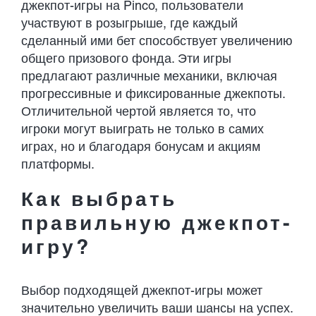
джекпот-игры на Pinco, пользователи
участвуют в розыгрыше, где каждый
сделанный ими бет способствует увеличению
общего призового фонда. Эти игры
предлагают различные механики, включая
прогрессивные и фиксированные джекпоты.
Отличительной чертой является то, что
игроки могут выиграть не только в самих
играх, но и благодаря бонусам и акциям
платформы.
Как выбрать
правильную джекпот-
игру?
Выбор подходящей джекпот-игры может
значительно увеличить ваши шансы на успех.