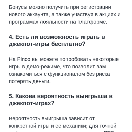
Бонусы можно получить при регистрации
нового аккаунта, а также участвуя в акциях и
программах лояльности на платформе.
4. Есть ли возможность играть в
джекпот-игры бесплатно?
На Pinco вы можете попробовать некоторые
игры в демо-режиме, что позволит вам
ознакомиться с функционалом без риска
потерять деньги.
5. Какова вероятность выигрыша в
джекпот-играх?
Вероятность выигрыша зависит от
конкретной игры и её механики; для точной