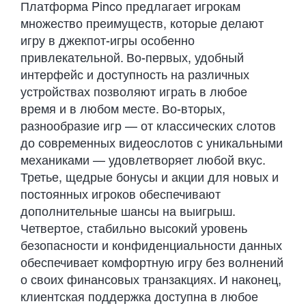
Платформа Pinco предлагает игрокам
множество преимуществ, которые делают
игру в джекпот-игры особенно
привлекательной. Во-первых, удобный
интерфейс и доступность на различных
устройствах позволяют играть в любое
время и в любом месте. Во-вторых,
разнообразие игр — от классических слотов
до современных видеослотов с уникальными
механиками — удовлетворяет любой вкус.
Третье, щедрые бонусы и акции для новых и
постоянных игроков обеспечивают
дополнительные шансы на выигрыш.
Четвертое, стабильно высокий уровень
безопасности и конфиденциальности данных
обеспечивает комфортную игру без волнений
о своих финансовых транзакциях. И наконец,
клиентская поддержка доступна в любое