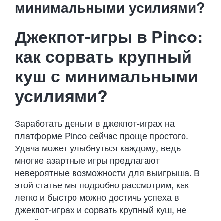
Developments
минимальными усилиями?
Джекпот-игры в Pinco:
Contact Us
как сорвать крупный
куш с минимальными
усилиями?
Заработать деньги в джекпот-играх на
платформе Pinco сейчас проще простого.
Удача может улыбнуться каждому, ведь
многие азартные игры предлагают
невероятные возможности для выигрыша. В
этой статье мы подробно рассмотрим, как
легко и быстро можно достичь успеха в
джекпот-играх и сорвать крупный куш, не