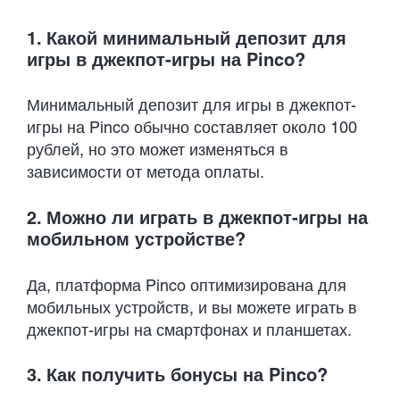
1. Какой минимальный депозит для
игры в джекпот-игры на Pinco?
Минимальный депозит для игры в джекпот-
игры на Pinco обычно составляет около 100
рублей, но это может изменяться в
зависимости от метода оплаты.
2. Можно ли играть в джекпот-игры на
мобильном устройстве?
Да, платформа Pinco оптимизирована для
мобильных устройств, и вы можете играть в
джекпот-игры на смартфонах и планшетах.
3. Как получить бонусы на Pinco?