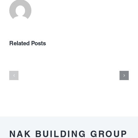
Related Posts
onlayn
kazinoların
Framtiden
yüksəlməsi
för
və
Virtuella
oyun
Casinon
sənayesinə
təsirləri
NAK BUILDING GROUP