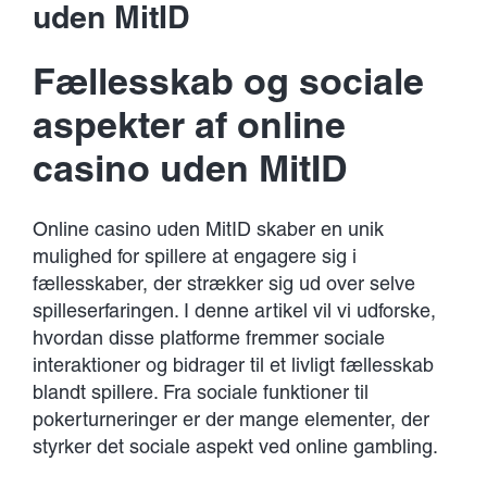
Developments
uden MitID
Fællesskab og sociale
Contact Us
aspekter af online
casino uden MitID
Online casino uden MitID skaber en unik
mulighed for spillere at engagere sig i
fællesskaber, der strækker sig ud over selve
spilleserfaringen. I denne artikel vil vi udforske,
hvordan disse platforme fremmer sociale
interaktioner og bidrager til et livligt fællesskab
blandt spillere. Fra sociale funktioner til
pokerturneringer er der mange elementer, der
styrker det sociale aspekt ved online gambling.