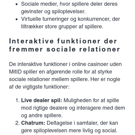
Sociale medier, hvor spillere deler deres
gevinster og spiloplevelser.
Virtuelle turneringer og konkurrencer, der
tiltrækker store grupper af spillere.
Interaktive funktioner der
fremmer sociale relationer
De interaktive funktioner i online casinoer uden
MitID spiller en afgørende rolle for at styrke
sociale relationer mellem spillere. Her er nogle
af de vigtigste funktioner:
Live dealer spil:
Muligheden for at spille
mod rigtige dealere og interagere med dem
og andre spillere.
Chatrum:
Deltagelse i samtaler, der kan
gøre spiloplevelsen mere livlig og social.