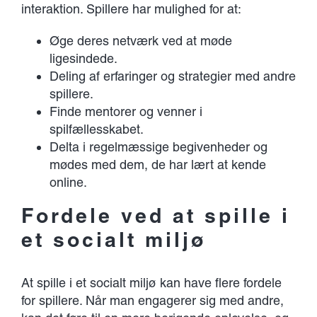
interaktion. Spillere har mulighed for at:
Øge deres netværk ved at møde
ligesindede.
Deling af erfaringer og strategier med andre
spillere.
Finde mentorer og venner i
spilfællesskabet.
Delta i regelmæssige begivenheder og
mødes med dem, de har lært at kende
online.
Fordele ved at spille i
et socialt miljø
At spille i et socialt miljø kan have flere fordele
for spillere. Når man engagerer sig med andre,