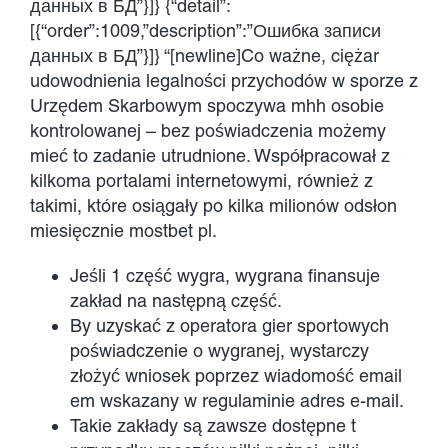
данных в БД”}]} {“detail”:
[{“order”:1009,”description”:”Ошибка записи
данных в БД”}]} “[newline]Co ważne, ciężar
udowodnienia legalności przychodów w sporze z
Urzędem Skarbowym spoczywa mhh osobie
kontrolowanej – bez poświadczenia możemy
mieć to zadanie utrudnione. Współpracował z
kilkoma portalami internetowymi, również z
takimi, które osiągały po kilka milionów odsłon
miesięcznie
mostbet pl
.
Jeśli 1 część wygra, wygrana finansuje
zakład na następną część.
By uzyskać z operatora gier sportowych
poświadczenie o wygranej, wystarczy
złożyć wniosek poprzez wiadomość email
em wskazany w regulaminie adres e-mail.
Takie zakłady są zawsze dostępne t