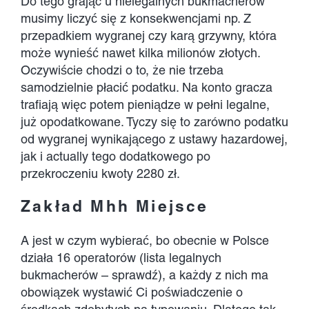
Do tego grając u nielegalnych bukmacherów
musimy liczyć się z konsekwencjami np. Z
przepadkiem wygranej czy karą grzywny, która
może wynieść nawet kilka milionów złotych.
Oczywiście chodzi o to, że nie trzeba
samodzielnie płacić podatku. Na konto gracza
trafiają więc potem pieniądze w pełni legalne,
już opodatkowane. Tyczy się to zarówno podatku
od wygranej wynikającego z ustawy hazardowej,
jak i actually tego dodatkowego po
przekroczeniu kwoty 2280 zł.
Zakład Mhh Miejsce
A jest w czym wybierać, bo obecnie w Polsce
działa 16 operatorów (lista legalnych
bukmacherów – sprawdź), a każdy z nich ma
obowiązek wystawić Ci poświadczenie o