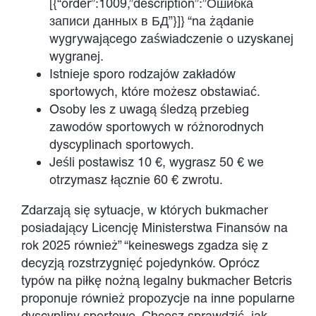
[{“order”:1009,”description”:”Ошибка
записи данных в БД”}]} “na żądanie
wygrywającego zaświadczenie o uzyskanej
wygranej.
Istnieje sporo rodzajów zakładów
sportowych, które możesz obstawiać.
Osoby les z uwagą śledzą przebieg
zawodów sportowych w różnorodnych
dyscyplinach sportowych.
Jeśli postawisz 10 €, wygrasz 50 € we
otrzymasz łącznie 60 € zwrotu.
Zdarzają się sytuacje, w których bukmacher
posiadający Licencję Ministerstwa Finansów na
rok 2025 również” “keineswegs zgadza się z
decyzją rozstrzygnięć pojedynków. Oprócz
typów na piłkę nożną legalny bukmacher Betcris
proponuje również propozycje na inne popularne
dyscypliny sportowe. Chcesz sprawdzić, jak