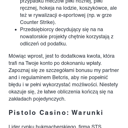
przypadku meczów piłki nożnej, piłki
ręcznej, hokeja na lodzie, koszykówce, ale
też w rywalizacji e-sportowej (np. w grze
Counter Strike).
Przedsiębiorcy decydujący się na na
nowatorskie projekty chętnie korzystają z
odliczeń od podatku.
Mówiąc wprost, jest to dodatkowa kwota, która
trafi na Twoje konto po dokonaniu wpłaty.
Zapoznaj się ze szczegółami bonusu my partner
and i regulaminem Betcris, aby nie popełnić
błędu i w pełni wykorzystać możliwości. Niestety
okazuje się, że łatwe obliczenia kończą się na
zakładach pojedynczych.
Pistolo Casino: Warunki
Lider rynku bukmacherskiego, firma STS,