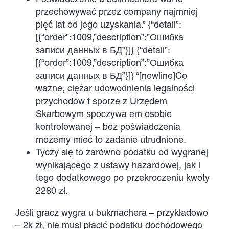
przechowywać przez company najmniej
pięć lat od jego uzyskania.” {“detail”:
[{“order”:1009,”description”:”Ошибка
записи данных в БД”}]} {“detail”:
[{“order”:1009,”description”:”Ошибка
записи данных в БД”}]} “[newline]Co
ważne, ciężar udowodnienia legalności
przychodów t sporze z Urzędem
Skarbowym spoczywa em osobie
kontrolowanej – bez poświadczenia
możemy mieć to zadanie utrudnione.
Tyczy się to zarówno podatku od wygranej
wynikającego z ustawy hazardowej, jak i
tego dodatkowego po przekroczeniu kwoty
2280 zł.
Jeśli gracz wygra u bukmachera – przykładowo
– 2k zł, nie musi płacić podatku dochodowego