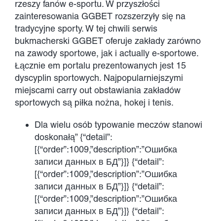
rzeszy fanów e-sportu. W przyszłości
zainteresowania GGBET rozszerzyły się na
tradycyjne sporty. W tej chwili serwis
bukmacherski GGBET oferuje zakłady zarówno
na zawody sportowe, jak i actually e-sportowe.
Łącznie em portalu prezentowanych jest 15
dyscyplin sportowych. Najpopularniejszymi
miejscami carry out obstawiania zakładów
sportowych są piłka nożna, hokej i tenis.
Dla wielu osób typowanie meczów stanowi
doskonałą” {“detail”:
[{“order”:1009,”description”:”Ошибка
записи данных в БД”}]} {“detail”:
[{“order”:1009,”description”:”Ошибка
записи данных в БД”}]} {“detail”:
[{“order”:1009,”description”:”Ошибка
записи данных в БД”}]} {“detail”: