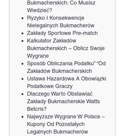
Bukmacherskich: Co Musisz
Wiedzieć?
Ryzyko I Konsekwencje
Nielegalnych Bukmacherów
Zakłady Sportowe Pre-match
Kalkulator Zakładów
Bukmacherskich – Oblicz Swoje
Wygrane
Sposób Obliczania Podatku” “Od
Zakładów Bukmacherskich
Ustawa Hazardowa A Obowiązki
Podatkowe Graczy
Dlaczego Warto Obstawiać
Zakłady Bukmacherskie Watts
Betcris?
Najwyższe Wygrane W Polsce –
Kupony Od Pozostałych
Legalnych Bukmacherów