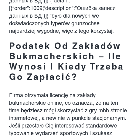
данных в БД”}]} {“detail”:
[{“order”:1009,”description”:”Ошибка записи
данных в БД”}]} “było dla nowych we
doświadczonych typerów grunzochse
najbardziej wygodne, więc z tego korzystaj.
Podatek Od Zakładów
Bukmacherskich – Ile
Wynosi I Kiedy Trzeba
Go Zapłacić?
Firma otrzymała licencję na zakłady
bukmacherskie online, co oznacza, że na ten
time będziesz mógł skorzystać z gry mhh stronie
internetowej, a new nie w punkcie stacjonarnym.
Jeśli przestało Cię interesować standardowe
typowanie wydarzeń sportowych i szukasz