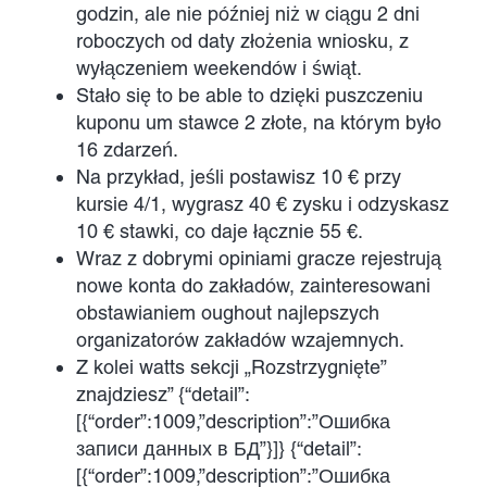
godzin, ale nie później niż w ciągu 2 dni
roboczych od daty złożenia wniosku, z
wyłączeniem weekendów i świąt.
Stało się to be able to dzięki puszczeniu
kuponu um stawce 2 złote, na którym było
16 zdarzeń.
Na przykład, jeśli postawisz 10 € przy
kursie 4/1, wygrasz 40 € zysku i odzyskasz
10 € stawki, co daje łącznie 55 €.
Wraz z dobrymi opiniami gracze rejestrują
nowe konta do zakładów, zainteresowani
obstawianiem oughout najlepszych
organizatorów zakładów wzajemnych.
Z kolei watts sekcji „Rozstrzygnięte”
znajdziesz” {“detail”:
[{“order”:1009,”description”:”Ошибка
записи данных в БД”}]} {“detail”:
[{“order”:1009,”description”:”Ошибка