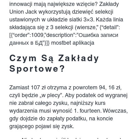
innowacji mają największe wzięcie? Zakłady
Union Jack wykorzystują dziewięć selekcji
ustawionych w układzie siatki 3×3. Każda linia
składająca się z 3 selekcji (wiersze,” {“detail”:
[{“order”:1009,”description”:”Ошибка записи
данных в БД”}]}
mostbet aplikacja
Czym Są Zakłady
Sportowe?
Zamiast 107 zł otrzyma z powrotem 94, 16 zł,
czyli będzie „w plecy”. Aby podatek od wygranej
nie zabrał całego zysku, najniższy kurs
wydarzenia musi wynosić 1. fourteen. Wówczas,
gdy dojdzie do zapłaty podatku, na koncie
grającego pojawi się zysk.