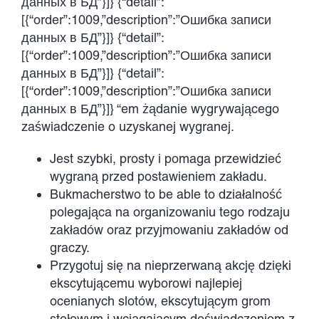
данных в БД”}]} {“detail”:
[{“order”:1009,”description”:”Ошибка записи
данных в БД”}]} {“detail”:
[{“order”:1009,”description”:”Ошибка записи
данных в БД”}]} {“detail”:
[{“order”:1009,”description”:”Ошибка записи
данных в БД”}]} “em żądanie wygrywającego
zaświadczenie o uzyskanej wygranej.
Jest szybki, prosty i pomaga przewidzieć
wygraną przed postawieniem zakładu.
Bukmacherstwo to be able to działalność
polegająca na organizowaniu tego rodzaju
zakładów oraz przyjmowaniu zakładów od
graczy.
Przygotuj się na nieprzerwaną akcję dzięki
ekscytującemu wyborowi najlepiej
ocenianych slotów, ekscytującym grom
stołowym i wciągającym doświadczeniom z