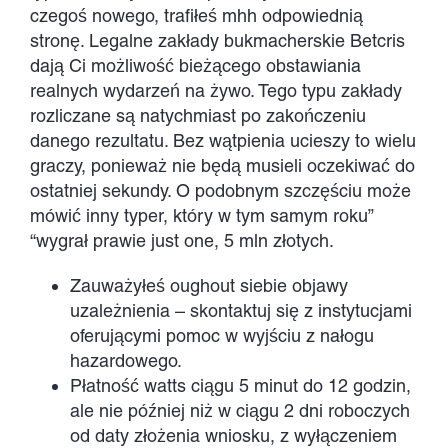
czegoś nowego, trafiłeś mhh odpowiednią
stronę. Legalne zakłady bukmacherskie Betcris
dają Ci możliwość bieżącego obstawiania
realnych wydarzeń na żywo. Tego typu zakłady
rozliczane są natychmiast po zakończeniu
danego rezultatu. Bez wątpienia ucieszy to wielu
graczy, ponieważ nie będą musieli oczekiwać do
ostatniej sekundy. O podobnym szczęściu może
mówić inny typer, który w tym samym roku”
“wygrał prawie just one, 5 mln złotych.
Zauważyłeś oughout siebie objawy
uzależnienia – skontaktuj się z instytucjami
oferującymi pomoc w wyjściu z nałogu
hazardowego.
Płatność watts ciągu 5 minut do 12 godzin,
ale nie później niż w ciągu 2 dni roboczych
od daty złożenia wniosku, z wyłączeniem