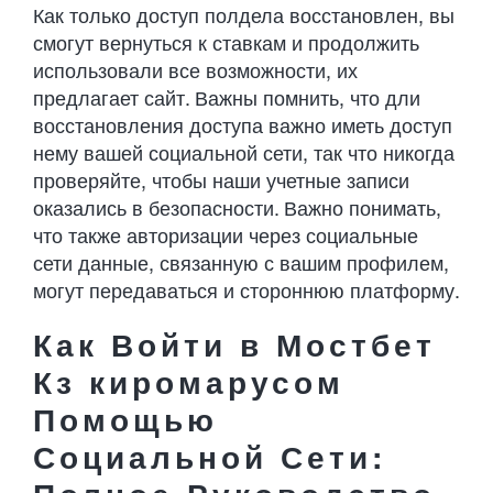
Как только доступ полдела восстановлен, вы
смогут вернуться к ставкам и продолжить
использовали все возможности, их
предлагает сайт. Важны помнить, что дли
восстановления доступа важно иметь доступ
нему вашей социальной сети, так что никогда
проверяйте, чтобы наши учетные записи
оказались в безопасности. Важно понимать,
что также авторизации через социальные
сети данные, связанную с вашим профилем,
могут передаваться и стороннюю платформу.
Как Войти в Мостбет
Кз киромарусом
Помощью
Социальной Сети: