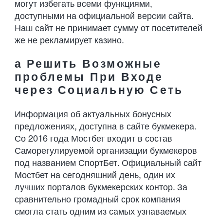
могут избегать всеми функциями,
доступными на официальной версии сайта.
Наш сайт не принимает сумму от посетителей
же не рекламирует казино.
а Решить Возможные
проблемы При Входе
через Социальную Сеть
Информация об актуальных бонусных
предложениях, доступна в сайте букмекера.
Со 2016 года Мостбет входит в состав
Саморегулируемой организации букмекеров
под названием СпортБет. Официальный сайт
Мостбет на сегодняшний день, один их
лучших порталов букмекерских контор. За
сравнительно громадный срок компания
смогла стать одним из самых узнаваемых