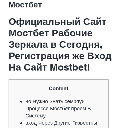
Developments
Мостбет
Официальный Сайт
Contact Us
Мостбет Рабочие
Зеркала в Сегодня,
Регистрация же Вход
На Сайт Mostbet!
Content
но Нужно Знать семряуи
Процессе Мостбет проем В
Систему
вход Через Другие” “известны