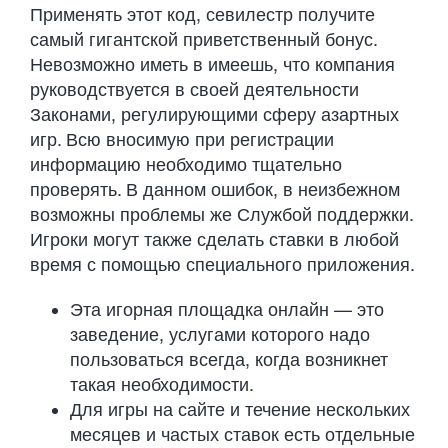
Применять этот код, севилестр получите
самый гигантской приветственный бонус.
Невозможно иметь в имеешь, что компания
руководствуется в своей деятельности
Законами, регулирующими сферу азартных
игр. Всю вносимую при регистрации
информацию необходимо тщательно
проверять. В данном ошибок, в неизбежном
возможны проблемы же Службой поддержки.
Игроки могут также сделать ставки в любой
время с помощью специального приложения.
Эта игорная площадка онлайн — это
заведение, услугами которого надо
пользоваться всегда, когда возникнет
такая необходимости.
Для игры на сайте и течение нескольких
месяцев и частых ставок есть отдельные