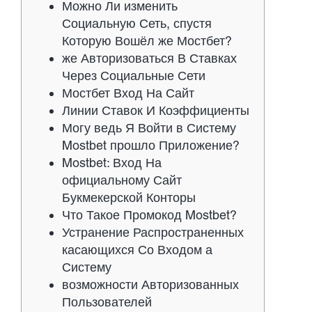
Можно Ли изменить
Социальную Сеть, спустя
Которую Вошёл же Мостбет?
же Авторизоваться В Ставках
Через Социальные Сети
Мостбет Вход На Сайт
Линии Ставок И Коэффициенты
Могу ведь Я Войти в Систему
Mostbet прошло Приложение?
Mostbet: Вход На
официальному Сайт
Букмекерской Конторы
Что Такое Промокод Mostbet?
Устранение Распространенных
касающихся Со Входом а
Систему
возможности Авторизованных
Пользователей