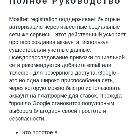
Полное Руководство
Mostbet registration поддерживает быстрые
авторизацию через известные социальные
сети же сервисы. Этот действенный ускоряет
процесс создания аккаунта, используя
существовали учётные данные.
Псевдорасследование привязки социальной
сети рекомендуется добавить email или
телефон для резервного доступа. Google –
это но одна широко приспособлена сеть,
через которую можно быстро использовать
аккаунт на платформе для ставок. Прохода”
“прошло Google становится популярным
выбором благодаря своей простоте и
безопасности.
Это простое в