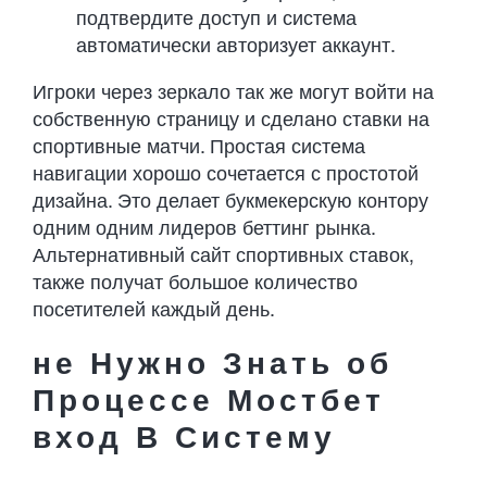
подтвердите доступ и система
автоматически авторизует аккаунт.
Игроки через зеркало так же могут войти на
собственную страницу и сделано ставки на
спортивные матчи. Простая система
навигации хорошо сочетается с простотой
дизайна. Это делает букмекерскую контору
одним одним лидеров беттинг рынка.
Альтернативный сайт спортивных ставок,
также получат большое количество
посетителей каждый день.
не Нужно Знать об
Процессе Мостбет
вход В Систему