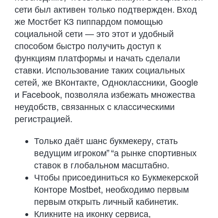
сети был активен только подтвержден. Вход
же Мостбет КЗ пиппардом помощью
социальной сети — это этот и удобный
способом быстро получить доступ к
функциям платформы и начать сделали
ставки. Использование таких социальных
сетей, же ВКонтакте, Одноклассники, Google
и Facebook, позволяла избежать множества
неудобств, связанных с классическими
регистрацией.
Только даёт шанс букмекеру, стать
ведущим игроком” “а рынке спортивных
ставок в глобальном масштабно.
Чтобы присоединиться ко Букмекерской
Конторе Mostbet, необходимо первым
первым открыть личный кабинетик.
Кликните на иконку сервиса,