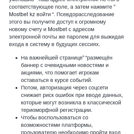
соответствующее поле, а затем нажмите ”
Mostbet kz войти “. Псевдорасследование
этого вы получите доступ к огромному
новому счету и Mostbet с адресом
электронной почты же паролем для выжидая
входа в систему в будущих сессиях.
На важнейшей странице” “размещён
баннер с очевидными новостями и
акциями, что помогает игрокам
оставаться в курсе событий.
Потом, авторизация через соцсети
снижает риск ошибок при вводе данных,
которые могут возникла в классической
териоморфной регистрации.
Чтобы воспользоваться со
возможностями платформы,
пользователю необходимо пройти вход