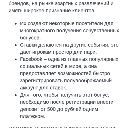
брендов, на рынке азартных развлечений и
иметь широкое признание клиентов.
Их создают некоторые посетители ддя
многократного получения сочувственных
бонусов.
Ставки делаются на другие события, это
дает игрокам простор дли пари.
Facebook – одна из главных популярных
социальных сетей в мире, а она
предоставляет возможностей быстро
зарегистрировать полувоображаемый
аккаунт для ставок.
Для того, чтобы получить этот бонус,
необходимо после регистрации внести
депозит от 500 до рублей одним
платежом.