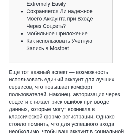
Extremely Easily
Сохраняется Ли надежное
Моего Аккаунта при Входе
Через Соцсеть?
Мобильное Приложение
Как использовать Учетную
Запись в Mostbet
Еще тот важный аспект — возможность
использовать единый аккаунт для лучших
сервисов, что повышает комфорт
пользователей. Наконец, авторизация через
соцсети снижает риск ошибок при вводе
данных, которые могут возникла в
классической форме регистрации. Однако
стоило помнить, что для успешного входа
необходимо, чтобы ваш аккаунт в социальной