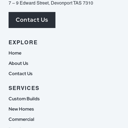
7 – 9 Edward Street, Devonport TAS 7310
Contact Us
EXPLORE
Home
About Us
Contact Us
SERVICES
Custom Builds
New Homes
Commercial