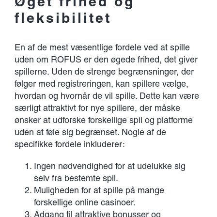
Øget frihed og
fleksibilitet
En af de mest væsentlige fordele ved at spille
uden om ROFUS er den øgede frihed, det giver
spillerne. Uden de strenge begrænsninger, der
følger med registreringen, kan spillere vælge,
hvordan og hvornår de vil spille. Dette kan være
særligt attraktivt for nye spillere, der måske
ønsker at udforske forskellige spil og platforme
uden at føle sig begrænset. Nogle af de
specifikke fordele inkluderer:
Ingen nødvendighed for at udelukke sig
selv fra bestemte spil.
Muligheden for at spille på mange
forskellige online casinoer.
Adgang til attraktive bonusser og