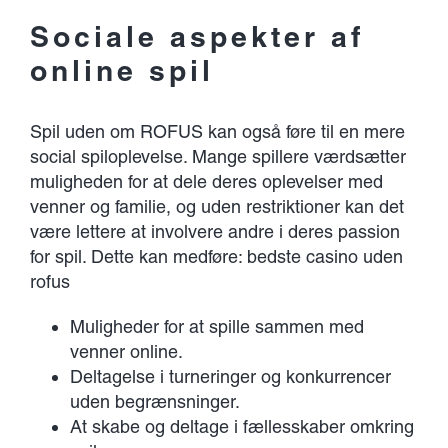
Sociale aspekter af
online spil
Spil uden om ROFUS kan også føre til en mere
social spiloplevelse. Mange spillere værdsætter
muligheden for at dele deres oplevelser med
venner og familie, og uden restriktioner kan det
være lettere at involvere andre i deres passion
for spil. Dette kan medføre:
bedste casino uden
rofus
Muligheder for at spille sammen med
venner online.
Deltagelse i turneringer og konkurrencer
uden begrænsninger.
At skabe og deltage i fællesskaber omkring