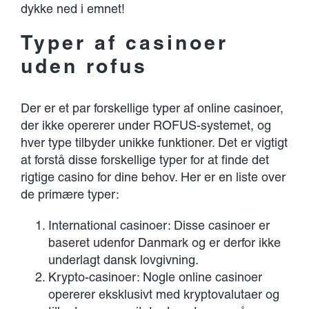
dykke ned i emnet!
Typer af casinoer
uden rofus
Der er et par forskellige typer af online casinoer,
der ikke opererer under ROFUS-systemet, og
hver type tilbyder unikke funktioner. Det er vigtigt
at forstå disse forskellige typer for at finde det
rigtige casino for dine behov. Her er en liste over
de primære typer:
International casinoer: Disse casinoer er
baseret udenfor Danmark og er derfor ikke
underlagt dansk lovgivning.
Krypto-casinoer: Nogle online casinoer
opererer eksklusivt med kryptovalutaer og