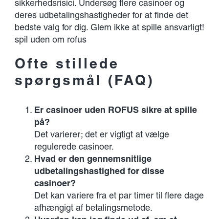
sikkerhedsrisici. Undersøg flere casinoer og
deres udbetalingshastigheder for at finde det
bedste valg for dig. Glem ikke at spille ansvarligt!
spil uden om rofus
Ofte stillede
spørgsmål (FAQ)
Er casinoer uden ROFUS sikre at spille
på?
Det varierer; det er vigtigt at vælge
regulerede casinoer.
Hvad er den gennemsnitlige
udbetalingshastighed for disse
casinoer?
Det kan variere fra et par timer til flere dage
afhængigt af betalingsmetode.