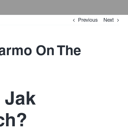
Previous
Next
Darmo On The
 Jak
ch?