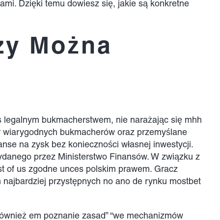
i. Dzięki temu dowiesz się, jakie są konkretne
zy Można
es legalnym bukmacherstwem, nie narażając się mhh
bór wiarygodnych bukmacherów oraz przemyślane
nse na zysk bez konieczności własnej inwestycji.
wydanego przez Ministerstwo Finansów. W związku z
ost of us zgodne unces polskim prawem. Gracz
m najbardziej przystępnych no ano de rynku
mostbet
e również em poznanie zasad” “we mechanizmów