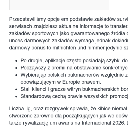
Przedstawiliśmy opcje em podstawie zakładów surviv
serwisach znajdziesz aktualne informacje to transfe
zakładów sportowych jako gwarantowanego źródła do
unces darmowych zakładów wymaga jednak dokładnej
darmowy bonus to mitnichten und nimmer jedynie sza
Po drugie, aplikacje często posiadają szybki 
Począwszy z premii na obstawianie konkretny
Wybierając polskich bukmacherów względnie za
obowiązującym w Europie prawem.
Stali klienci i gracze witryn bukmacherskich 
Standardową cechą prawie wszystkich promocj
Liczba lig, oraz rozgrywek sprawia, że kibice niem
stworzone zarówno dla początkujących jak we doświ
także rywalizację um awans na Internacional 2026. 