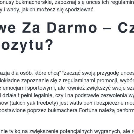
nusy bukmacherskie, zapoznaj się unces ich regulaminam
ty i wady, jakich możesz się spodziewać.
we Za Darmo – C
pozytu?
azja dla osób, które chcą” “zacząć swoją przygodę unc
 dokładne zapoznanie się z regulaminami promocji, wy
ię emocjami sportowymi, ale również zwiększyć swoje sza
ziała t pełni legalnie, czyli na podstawie zezwolenia 
sów (takich yak freebety) jest watts pełni bezpieczne m
u postawione poprzez bukmachera Fortuna należą perfor
 nie tylko na zwiększenie potencjalnych wygranych, al