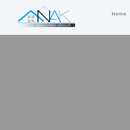
Skip
to
Home
content