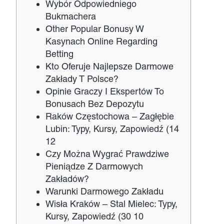
Wybór Odpowiedniego
Bukmachera
Other Popular Bonusy W
Kasynach Online Regarding
Betting
Kto Oferuje Najlepsze Darmowe
Zakłady T Polsce?
Opinie Graczy I Ekspertów To
Bonusach Bez Depozytu
Raków Częstochowa – Zagłębie
Lubin: Typy, Kursy, Zapowiedź (14
12
Czy Można Wygrać Prawdziwe
Pieniądze Z Darmowych
Zakładów?
Warunki Darmowego Zakładu
Wisła Kraków – Stal Mielec: Typy,
Kursy, Zapowiedź (30 10