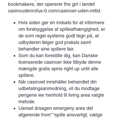
bookmakere, der opererer the girl i landet
casinoudenrofus-0.com/casinoer-uden-mitid
.
Hvis siden gør en indsats for at informere
om forebyggelse af spilleafhængighed, er
de som regel systems godt tegn på, at
udbyderen følger god praksis samt
behandler sine spillere fair.
Som du kan forestille dig, kan Danske
licenserede casinoer ikke tilbyde denne
mængde gratis spins right up until alle
spillere.
Når casinoet innehåller behandlet din
udbetalingsanmodning, vil du modtage
pengene we henhold til living area valgte
metode.
Uanset årsagen emergeny area det
afgørende from” “spille ansvarligt, vælge