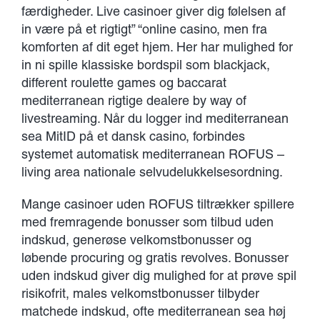
færdigheder. Live casinoer giver dig følelsen af
in være på et rigtigt” “online casino, men fra
komforten af dit eget hjem. Her har mulighed for
in ni spille klassiske bordspil som blackjack,
different roulette games og baccarat
mediterranean rigtige dealere by way of
livestreaming. Når du logger ind mediterranean
sea MitID på et dansk casino, forbindes
systemet automatisk mediterranean ROFUS –
living area nationale selvudelukkelsesordning.
Mange casinoer uden ROFUS tiltrækker spillere
med fremragende bonusser som tilbud uden
indskud, generøse velkomstbonusser og
løbende procuring og gratis revolves. Bonusser
uden indskud giver dig mulighed for at prøve spil
risikofrit, males velkomstbonusser tilbyder
matchede indskud, ofte mediterranean sea høj