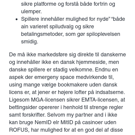
sikre platforme og forstå både fortrin og
ulemper.
Spillere innehåller mulighed for nyde” “både
ain varieret spiludvalg og sikre
betalingsmetoder, som gør spiloplevelsen
smidig.
De må ikke markedsføre sig direkte til danskerne
og innehåller ikke en dansk hjemmeside, men
danske spillere er stadig velkomne. Endnu en
aspek der emergeny space medvirkende til,
using mange vælge bookmakere uden dansk
licens er, at jener er højere lofter på indsatserne.
Ligesom MGA-licensen sikrer EMTA-licensen, at
bettingsider opererer i henhold til strenge regler
samt forskrifter. Selvom my partner and i ikke
kan bruge NemID elr MitID på casinoer uden
ROFUS, har mulighed for at en god del af disse