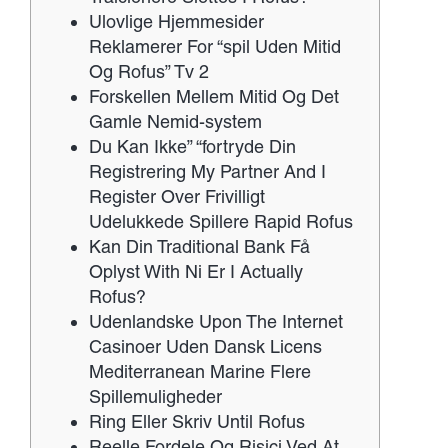
Ulovlige Hjemmesider
Reklamerer For “spil Uden Mitid
Og Rofus” Tv 2
Forskellen Mellem Mitid Og Det
Gamle Nemid-system
Du Kan Ikke” “fortryde Din
Registrering My Partner And I
Register Over Frivilligt
Udelukkede Spillere Rapid Rofus
Kan Din Traditional Bank Få
Oplyst With Ni Er I Actually
Rofus?
Udenlandske Upon The Internet
Casinoer Uden Dansk Licens
Mediterranean Marine Flere
Spillemuligheder
Ring Eller Skriv Until Rofus
Reelle Fordele Og Risici Ved At