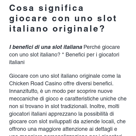
Cosa significa
giocare con uno slot
italiano originale?
I benefici di una slot italiana
Perché giocare
con uno slot italiano? * Benefici per i giocatori
italiani
Giocare con uno slot italiano originale come la
Chicken Road Casino offre diversi benefici.
Innanzitutto, è un modo per scoprire nuove
meccaniche di gioco e caratteristiche uniche che
non si trovano in slot tradizionali. Inoltre, molti
giocatori italiani apprezzano la possibilità di
giocare con slot sviluppati da aziende locali, che
offrono una maggiore attenzione ai dettagli e