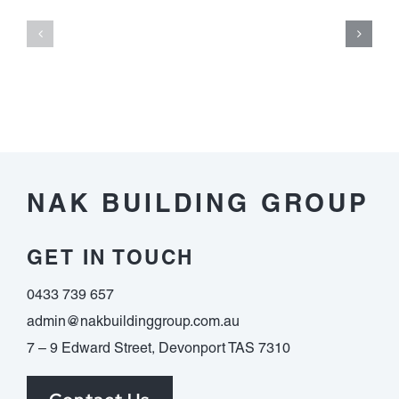
de
Road:
Kippenweg:
il
Speel
Gioco
het
d’Azzardo
Populaire
che
Gokspel
sta
Online.
conquistan
l’Italia
NAK BUILDING GROUP
GET IN TOUCH
0433 739 657
admin@nakbuildinggroup.com.au
7 – 9 Edward Street, Devonport TAS 7310