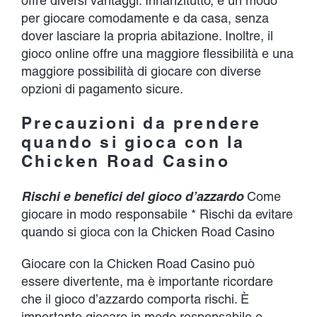
offre diversi vantaggi. Innanzitutto, è un modo
per giocare comodamente e da casa, senza
dover lasciare la propria abitazione. Inoltre, il
gioco online offre una maggiore flessibilità e una
maggiore possibilità di giocare con diverse
opzioni di pagamento sicure.
Precauzioni da prendere
quando si gioca con la
Chicken Road Casino
Rischi e benefici del gioco d’azzardo
Come
giocare in modo responsabile * Rischi da evitare
quando si gioca con la Chicken Road Casino
Giocare con la Chicken Road Casino può
essere divertente, ma è importante ricordare
che il gioco d’azzardo comporta rischi. È
importante giocare in modo responsabile e