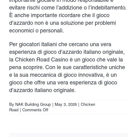
evitare rischi come l’addizione o l’indebitamento.
È anche importante ricordare che il gioco
d’azzardo non è una soluzione per problemi
economici o personali.
Per giocatori italiani che cercano una vera
esperienza di gioco d’azzardo italiano originale,
la Chicken Road Casino è un gioco che vale la
pena scoprire. Con le sue caratteristiche uniche
e la sua meccanica di gioco innovativa, è un
gioco che offre una vera esperienza di gioco
d’azzardo italiano originale.
By
NAK Building Group
|
May 3, 2026
|
Chicken
on
Road
|
Comments Off
Scopri
il
segreto
della