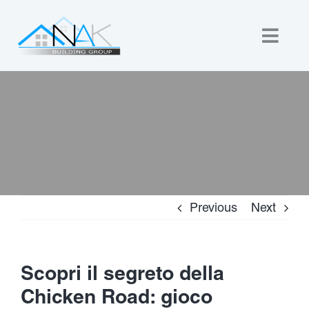
Skip
to
Togg
content
Navig
Home
About Us
Custom Builds
Previous
Next
New Homes
Commercial
Scopri il segreto della
Chicken Road: gioco