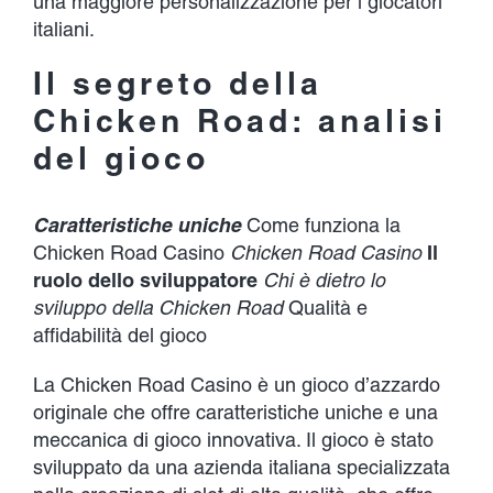
una maggiore personalizzazione per i giocatori
italiani.
Il segreto della
Chicken Road: analisi
del gioco
Caratteristiche uniche
Come funziona la
Chicken Road Casino
Il
Chicken Road Casino
ruolo dello sviluppatore
Chi è dietro lo
sviluppo della Chicken Road
Qualità e
affidabilità del gioco
La Chicken Road Casino è un gioco d’azzardo
originale che offre caratteristiche uniche e una
meccanica di gioco innovativa. Il gioco è stato
sviluppato da una azienda italiana specializzata