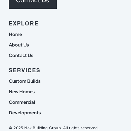
Contact Us
EXPLORE
Home
About Us
Contact Us
SERVICES
Custom Builds
New Homes
Commercial
Developments
© 2025 Nak Building Group. All rights reserved.