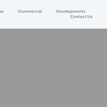
es
Commercial
Developments
Contact Us