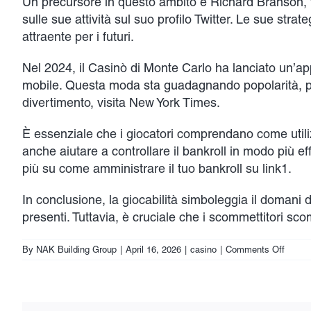
Un precursore in questo ambito è Richard Branson, fo
sulle sue attività sul suo
profilo Twitter
. Le sue strat
attraente per i futuri.
Nel 2024, il Casinò di Monte Carlo ha lanciato un’app
mobile. Questa moda sta guadagnando popolarità, poic
divertimento, visita
New York Times
.
È essenziale che i giocatori comprendano come utilizz
anche aiutare a controllare il bankroll in modo più eff
più su come amministrare il tuo bankroll su
link1
.
In conclusione, la giocabilità simboleggia il domani
presenti. Tuttavia, è cruciale che i scommettitori s
on
By
NAK Building Group
|
April 16, 2026
|
casino
|
Comments Off