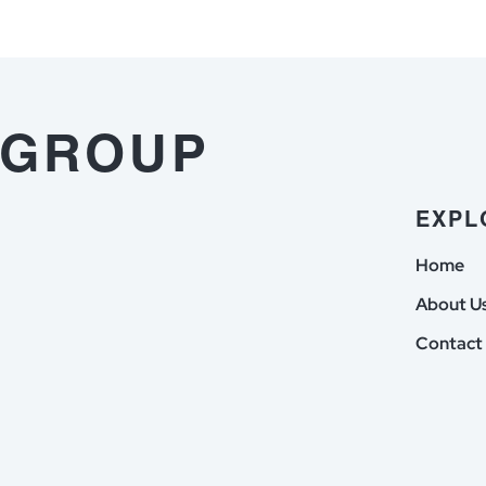
oderni
Virtuella
ve
Casinon
Gele
 GROUP
EXPL
Home
About U
Contact