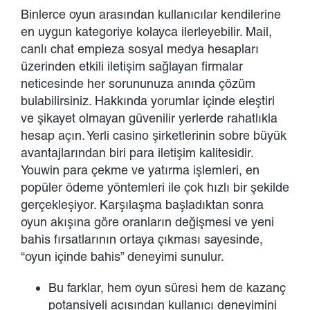
Binlerce oyun arasından kullanıcılar kendilerine
en uygun kategoriye kolayca ilerleyebilir. Mail,
canlı chat empieza sosyal medya hesapları
üzerinden etkili iletişim sağlayan firmalar
neticesinde her sorununuza anında çözüm
bulabilirsiniz. Hakkında yorumlar içinde eleştiri
ve şikayet olmayan güvenilir yerlerde rahatlıkla
hesap açın. Yerli casino şirketlerinin sobre büyük
avantajlarından biri para iletişim kalitesidir.
Youwin para çekme ve yatırma işlemleri, en
popüler ödeme yöntemleri ile çok hızlı bir şekilde
gerçekleşiyor. Karşılaşma başladıktan sonra
oyun akışına göre oranların değişmesi ve yeni
bahis fırsatlarının ortaya çıkması sayesinde,
“oyun içinde bahis” deneyimi sunulur.
Bu farklar, hem oyun süresi hem de kazanç
potansiyeli açısından kullanıcı deneyimini