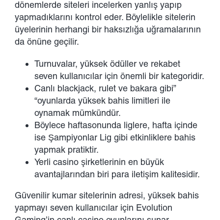
dönemlerde siteleri incelerken yanlış yapıp
yapmadıklarını kontrol eder. Böylelikle sitelerin
üyelerinin herhangi bir haksızlığa uğramalarının
da önüne geçilir.
Turnuvalar, yüksek ödüller ve rekabet
seven kullanıcılar için önemli bir kategoridir.
Canlı blackjack, rulet ve bakara gibi”
“oyunlarda yüksek bahis limitleri ile
oynamak mümkündür.
Böylece haftasonunda liglere, hafta içinde
ise Şampiyonlar Lig gibi etkinliklere bahis
yapmak pratiktir.
Yerli casino şirketlerinin en büyük
avantajlarından biri para iletişim kalitesidir.
Güvenilir kumar sitelerinin adresi, yüksek bahis
yapmayı seven kullanıcılar için Evolution
Gaming’in canlı casino oyunlarını sunar.