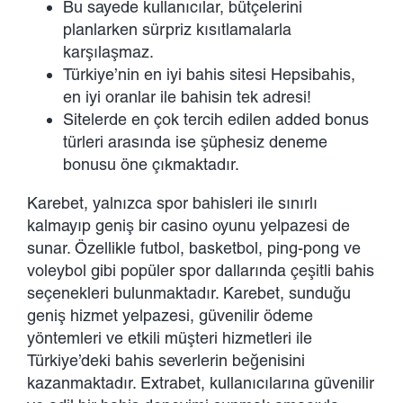
Bu sayede kullanıcılar, bütçelerini
planlarken sürpriz kısıtlamalarla
karşılaşmaz.
Türkiye’nin en iyi bahis sitesi Hepsibahis,
en iyi oranlar ile bahisin tek adresi!
Sitelerde en çok tercih edilen added bonus
türleri arasında ise şüphesiz deneme
bonusu öne çıkmaktadır.
Karebet, yalnızca spor bahisleri ile sınırlı
kalmayıp geniş bir casino oyunu yelpazesi de
sunar. Özellikle futbol, basketbol, ping-pong ve
voleybol gibi popüler spor dallarında çeşitli bahis
seçenekleri bulunmaktadır. Karebet, sunduğu
geniş hizmet yelpazesi, güvenilir ödeme
yöntemleri ve etkili müşteri hizmetleri ile
Türkiye’deki bahis severlerin beğenisini
kazanmaktadır. Extrabet, kullanıcılarına güvenilir