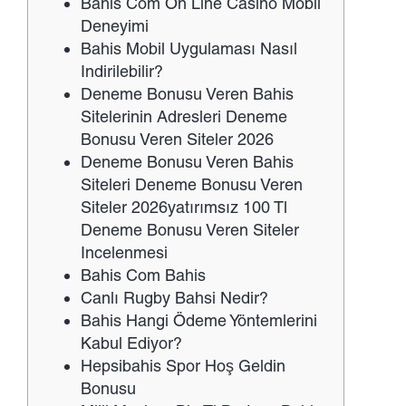
Bahis Com On Line Casino Mobil
Deneyimi
Bahis Mobil Uygulaması Nasıl
Indirilebilir?
Deneme Bonusu Veren Bahis
Sitelerinin Adresleri Deneme
Bonusu Veren Siteler 2026
Deneme Bonusu Veren Bahis
Siteleri Deneme Bonusu Veren
Siteler 2026yatırımsız 100 Tl
Deneme Bonusu Veren Siteler
Incelenmesi
Bahis Com Bahis
Canlı Rugby Bahsi Nedir?
Bahis Hangi Ödeme Yöntemlerini
Kabul Ediyor?
Hepsibahis Spor Hoş Geldin
Bonusu