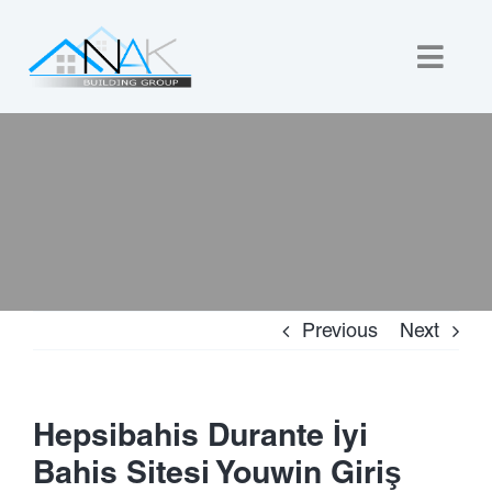
Skip
to
Togg
content
Navig
Home
About Us
Custom Builds
Previous
Next
New Homes
Commercial
Hepsibahis Durante İyi
Bahis Sitesi Youwin Giriş