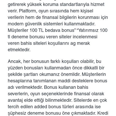
getirerek yüksek koruma standartlarıyla hizmet
verir. Platform, oyun sırasında hem kişisel
verilerin hem de finansal bilgilerin korunması için
modern güvenlik sistemleri kullanmaktadır.
Müşteriler 100 TL bedava bonus” “Yatırımsız 100
tl deneme bonusu veren siteler incelenmesi
veren bahis siteleri koşullarını ag merak
etmektedir.
Ancak, her bonusun farklı koşulları olabilir, bu
yüzden bonusları kullanmadan önce dikkatli bir
şekilde şartları okumanız önemlidir. Müşterilerin
hesaplarına tanımlanan maddi desteklere bonus
adı verilmektedir. Bonus kullanan bahis
severlerin, oyun seçeneklerinde finansal olarak
avantaj elde ettiği bilinmektedir. Sitelerde en çok
tercih edilen added bonus türleri arasında ise
şüphesiz deneme bonusu öne çıkmaktadır. Kredi