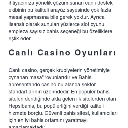
ihtiyacınıza yönelik çözüm sunan canlı destek
ekibinin bu kaliteli arayüz sayesinde çok fazla
mesai yapmasına bile gerek yoktur. Ayrıca
lisanslı olarak sunulan yüzlerce slot oyunu
empieza sayısız bahis seçeneği bu özelliklere
eşlik eder.
Canlı Casino Oyunları
Canlı casino, gerçek krupiyelerin yönetimiyle
oynanan masa” “oyunlarıdır ve Bahis.
apresentando casino bu alanda sektör
standartlarının üzerindedir. En popüler bahis
siteleri dendiğinde akla gelen ilk sitelerden olan
Hepsibahis, bu popülerliğini verdiği kaliteli
hizmete borçlu. Güvenli bahis sitesi, kullanıcıları
için en iyi bahis ortamını yaratmayı
amaçlamaktadır.