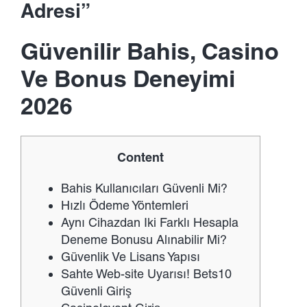
Developments
Adresi”
Güvenilir Bahis, Casino
Contact Us
Ve Bonus Deneyimi
2026
Content
Bahis Kullanıcıları Güvenli Mi?
Hızlı Ödeme Yöntemleri
Aynı Cihazdan Iki Farklı Hesapla
Deneme Bonusu Alınabilir Mi?
Güvenlik Ve Lisans Yapısı
Sahte Web-site Uyarısı! Bets10
Güvenli Giriş