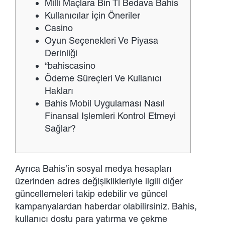
Milli Maçlara Bin Tl Bedava Bahis
Kullanıcılar İçin Öneriler
Casino
Oyun Seçenekleri Ve Piyasa
Derinliği
“bahiscasino
Ödeme Süreçleri Ve Kullanıcı
Hakları
Bahis Mobil Uygulaması Nasıl
Finansal Işlemleri Kontrol Etmeyi
Sağlar?
Ayrıca Bahis’in sosyal medya hesapları
üzerinden adres değişiklikleriyle ilgili diğer
güncellemeleri takip edebilir ve güncel
kampanyalardan haberdar olabilirsiniz. Bahis,
kullanıcı dostu para yatırma ve çekme