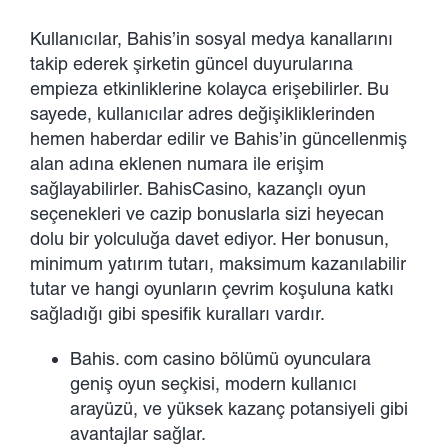
Kullanıcılar, Bahis’in sosyal medya kanallarını
takip ederek şirketin güncel duyurularına
empieza etkinliklerine kolayca erişebilirler. Bu
sayede, kullanıcılar adres değişikliklerinden
hemen haberdar edilir ve Bahis’in güncellenmiş
alan adına eklenen numara ile erişim
sağlayabilirler. BahisCasino, kazançlı oyun
seçenekleri ve cazip bonuslarla sizi heyecan
dolu bir yolculuğa davet ediyor. Her bonusun,
minimum yatırım tutarı, maksimum kazanılabilir
tutar ve hangi oyunların çevrim koşuluna katkı
sağladığı gibi spesifik kuralları vardır.
Bahis. com casino bölümü oyunculara
geniş oyun seçkisi, modern kullanıcı
arayüzü, ve yüksek kazanç potansiyeli gibi
avantajlar sağlar.