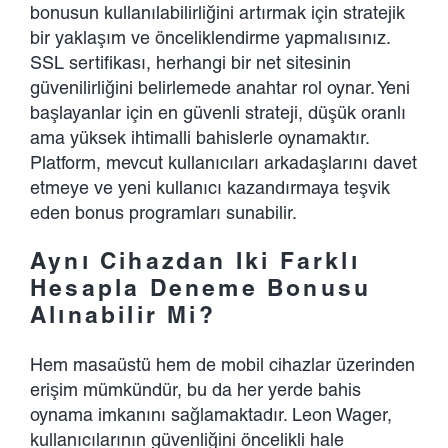
bonusun kullanılabilirliğini artırmak için stratejik
bir yaklaşım ve önceliklendirme yapmalısınız.
SSL sertifikası, herhangi bir net sitesinin
güvenilirliğini belirlemede anahtar rol oynar. Yeni
başlayanlar için en güvenli strateji, düşük oranlı
ama yüksek ihtimalli bahislerle oynamaktır.
Platform, mevcut kullanıcıları arkadaşlarını davet
etmeye ve yeni kullanıcı kazandırmaya teşvik
eden bonus programları sunabilir.
Aynı Cihazdan Iki Farklı
Hesapla Deneme Bonusu
Alınabilir Mi?
Hem masaüstü hem de mobil cihazlar üzerinden
erişim mümkündür, bu da her yerde bahis
oynama imkanını sağlamaktadır. Leon Wager,
kullanıcılarının güvenliğini öncelikli hale