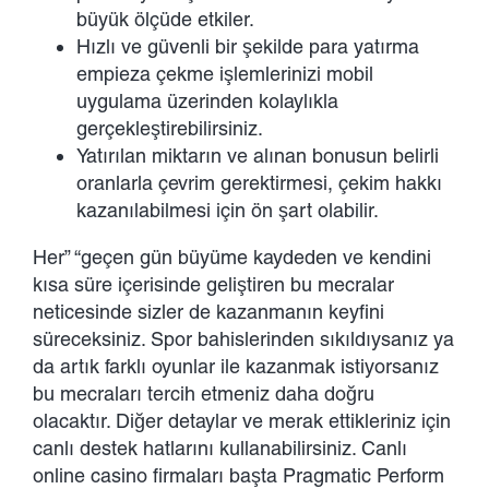
büyük ölçüde etkiler.
Hızlı ve güvenli bir şekilde para yatırma
empieza çekme işlemlerinizi mobil
uygulama üzerinden kolaylıkla
gerçekleştirebilirsiniz.
Yatırılan miktarın ve alınan bonusun belirli
oranlarla çevrim gerektirmesi, çekim hakkı
kazanılabilmesi için ön şart olabilir.
Her” “geçen gün büyüme kaydeden ve kendini
kısa süre içerisinde geliştiren bu mecralar
neticesinde sizler de kazanmanın keyfini
süreceksiniz. Spor bahislerinden sıkıldıysanız ya
da artık farklı oyunlar ile kazanmak istiyorsanız
bu mecraları tercih etmeniz daha doğru
olacaktır. Diğer detaylar ve merak ettikleriniz için
canlı destek hatlarını kullanabilirsiniz. Canlı
online casino firmaları başta Pragmatic Perform