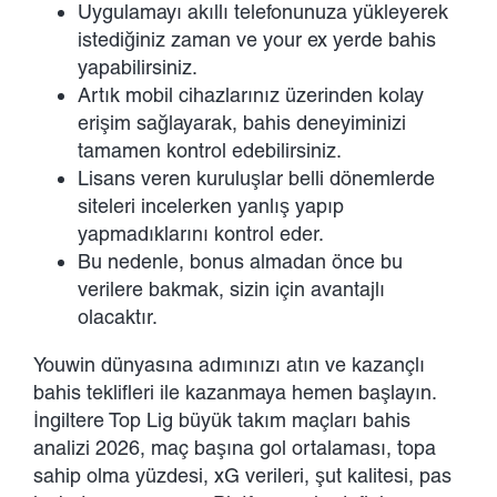
Uygulamayı akıllı telefonunuza yükleyerek
istediğiniz zaman ve your ex yerde bahis
yapabilirsiniz.
Artık mobil cihazlarınız üzerinden kolay
erişim sağlayarak, bahis deneyiminizi
tamamen kontrol edebilirsiniz.
Lisans veren kuruluşlar belli dönemlerde
siteleri incelerken yanlış yapıp
yapmadıklarını kontrol eder.
Bu nedenle, bonus almadan önce bu
verilere bakmak, sizin için avantajlı
olacaktır.
Youwin dünyasına adımınızı atın ve kazançlı
bahis teklifleri ile kazanmaya hemen başlayın.
İngiltere Top Lig büyük takım maçları bahis
analizi 2026, maç başına gol ortalaması, topa
sahip olma yüzdesi, xG verileri, şut kalitesi, pas