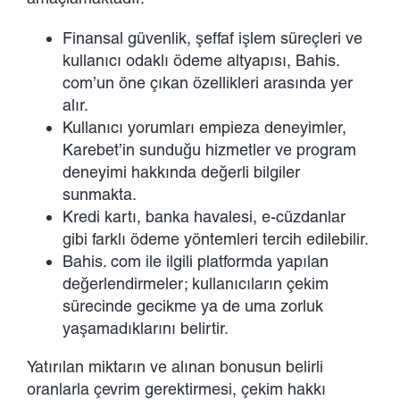
Finansal güvenlik, şeffaf işlem süreçleri ve
kullanıcı odaklı ödeme altyapısı, Bahis.
com’un öne çıkan özellikleri arasında yer
alır.
Kullanıcı yorumları empieza deneyimler,
Karebet’in sunduğu hizmetler ve program
deneyimi hakkında değerli bilgiler
sunmakta.
Kredi kartı, banka havalesi, e-cüzdanlar
gibi farklı ödeme yöntemleri tercih edilebilir.
Bahis. com ile ilgili platformda yapılan
değerlendirmeler; kullanıcıların çekim
sürecinde gecikme ya de uma zorluk
yaşamadıklarını belirtir.
Yatırılan miktarın ve alınan bonusun belirli
oranlarla çevrim gerektirmesi, çekim hakkı