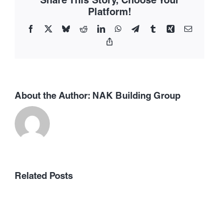
promotions
Platform!
dans
les
Facebook
X
Bluesky
Reddit
LinkedIn
WhatsApp
Telegram
Tumblr
Xing
Email
casinos
Copy
crypto
Link
About the Author:
NAK Building Group
Guide
Related Posts
complet
:
Les
Protéger
casinos
ses
en