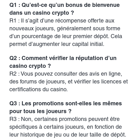
Q1 : Qu’est-ce qu’un bonus de bienvenue
dans un casino crypto ?
R1 : Il s’agit d’une récompense offerte aux
nouveaux joueurs, généralement sous forme
d’un pourcentage de leur premier dépôt. Cela
permet d’augmenter leur capital initial.
Q2 : Comment vérifier la réputation d’un
casino crypto ?
R2 : Vous pouvez consulter des avis en ligne,
des forums de joueurs, et vérifier les licences et
certifications du casino.
Q3 : Les promotions sont-elles les mêmes
pour tous les joueurs ?
R3 : Non, certaines promotions peuvent être
spécifiques à certains joueurs, en fonction de
leur historique de jeu ou de leur taille de dépôt.