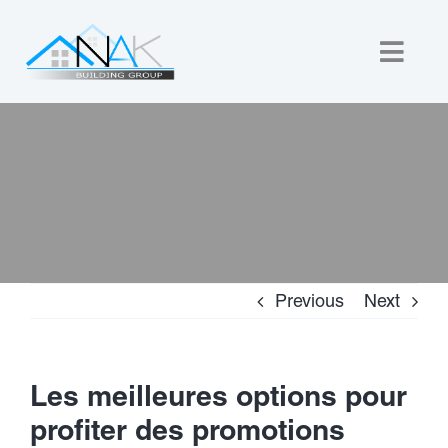
Skip
to
Togg
content
Navig
Home
About Us
Custom Builds
Previous
Next
New Homes
Commercial
Les meilleures options pour
profiter des promotions