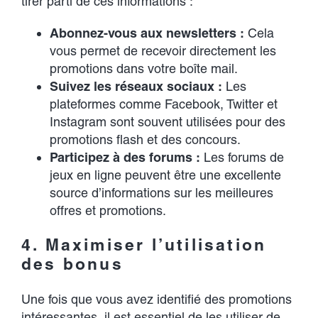
tirer parti de ces informations :
Abonnez-vous aux newsletters :
Cela
vous permet de recevoir directement les
promotions dans votre boîte mail.
Suivez les réseaux sociaux :
Les
plateformes comme Facebook, Twitter et
Instagram sont souvent utilisées pour des
promotions flash et des concours.
Participez à des forums :
Les forums de
jeux en ligne peuvent être une excellente
source d’informations sur les meilleures
offres et promotions.
4. Maximiser l’utilisation
des bonus
Une fois que vous avez identifié des promotions
intéressantes, il est essentiel de les utiliser de