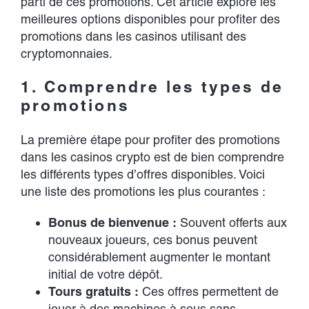
parti de ces promotions. Cet article explore les
meilleures options disponibles pour profiter des
promotions dans les casinos utilisant des
cryptomonnaies.
1. Comprendre les types de
promotions
La première étape pour profiter des promotions
dans les casinos crypto est de bien comprendre
les différents types d’offres disponibles. Voici
une liste des promotions les plus courantes :
Bonus de bienvenue :
Souvent offerts aux
nouveaux joueurs, ces bonus peuvent
considérablement augmenter le montant
initial de votre dépôt.
Tours gratuits :
Ces offres permettent de
jouer à des machines à sous sans