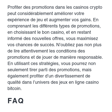
Profiter des promotions dans les casinos crypto
peut considérablement améliorer votre
expérience de jeu et augmenter vos gains. En
comprenant les différents types de promotions,
en choisissant le bon casino, et en restant
informé des nouvelles offres, vous maximisez
vos chances de succès. N’oubliez pas non plus
de lire attentivement les conditions des
promotions et de jouer de manière responsable.
En utilisant ces stratégies, vous pourrez non
seulement tirer parti des promotions, mais
également profiter d’un divertissement de
qualité dans l’univers des jeux en ligne
casino
bitcoin
.
FAQ