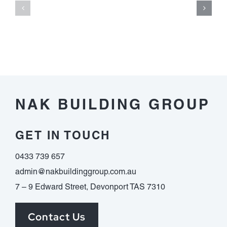
données
ligne
en
français
jouant
recommand
sur
par
un
les
casino
professionn
en
ligne
NAK BUILDING GROUP
GET IN TOUCH
0433 739 657
admin@nakbuildinggroup.com.au
7 – 9 Edward Street, Devonport TAS 7310
Contact Us