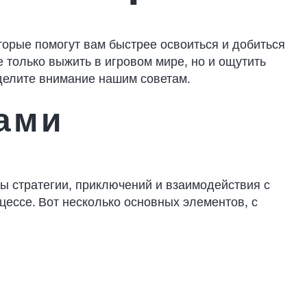
оторые помогут вам быстрее освоиться и добиться
 только выжить в игровом мире, но и ощутить
уделите внимание нашим советам.
вами
ты стратегии, приключений и взаимодействия с
цессе. Вот несколько основных элементов, с