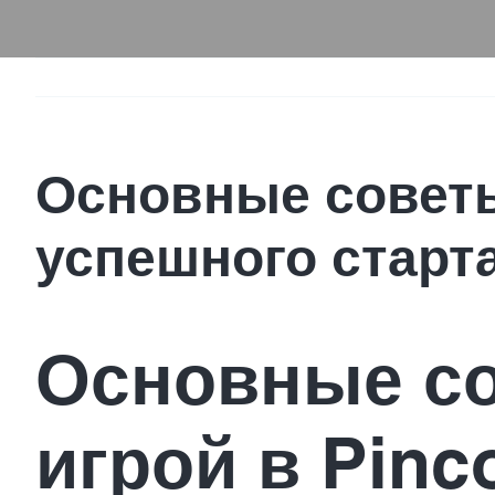
Основные советы
успешного старт
Основные со
игрой в Pinc