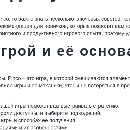
inco, то важно знать несколько ключевых советов, к
рекомендации для новичков, которые позволят вам не
приятного и продуктивного игрового опыта, поэтому 
игрой и её осно
ры. Pinco – это игра, в которой смешиваются элемен
вила игры и её механики, чтобы не потеряться в про
ашей игры поможет вам выстраивать стратегию.
и роли доступны, и выберите подходящий.
игры и способах её получения.
ациями и их особенностями.