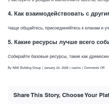
4. Как взаимодействовать с други
Чаще общайтесь, присоединяйтесь к кланам и уч
5. Какие ресурсы лучше всего соб
Собирайте базовые ресурсы, такие как древесин
on
By
NAK Building Group
|
January 24, 2026
|
casino
|
Comments Off
Ос
со
но
пе
иг
Share This Story, Choose Your Pla
в
Pi
дл
ус