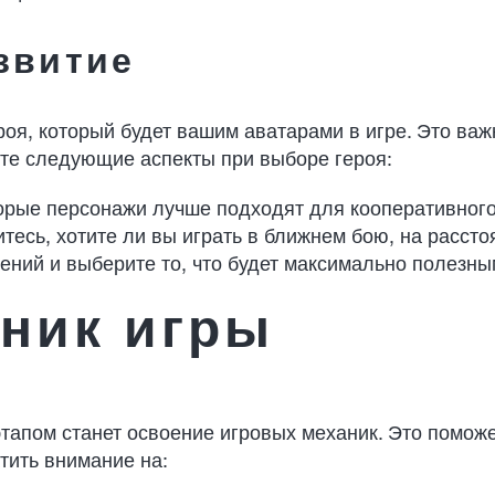
звитие
оя, который будет вашим аватарами в игре. Это важ
ите следующие аспекты при выборе героя:
рые персонажи лучше подходят для кооперативного
есь, хотите ли вы играть в ближнем бою, на рассто
ений и выберите то, что будет максимально полезны
ник игры
апом станет освоение игровых механик. Это поможет
тить внимание на: