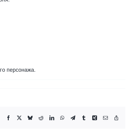
го персонажа.
Facebook
X
Bluesky
Reddit
LinkedIn
WhatsApp
Telegram
Tumblr
Xing
Email
Copy
Link