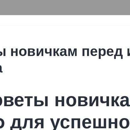
 новичкам перед и
а
веты новичка
o для успешно