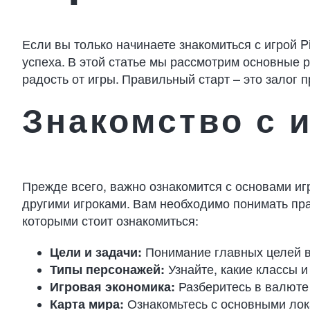
Если вы только начинаете знакомиться с игрой P
успеха. В этой статье мы рассмотрим основные 
радость от игры. Правильный старт – это залог 
Знакомство с 
Прежде всего, важно ознакомится с основами иг
другими игроками. Вам необходимо понимать пра
которыми стоит ознакомиться:
Цели и задачи:
Понимание главных целей в
Типы персонажей:
Узнайте, какие классы 
Игровая экономика:
Разберитесь в валюте 
Карта мира:
Ознакомьтесь с основными лок