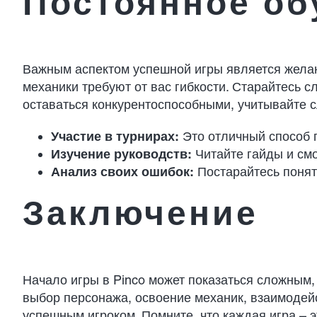
Постоянное об
Важным аспектом успешной игры является желани
механики требуют от вас гибкости. Старайтесь с
оставаться конкурентоспособными, учитывайте
Участие в турнирах:
Это отличный способ п
Изучение руководств:
Читайте гайды и смо
Анализ своих ошибок:
Постарайтесь понять
Заключение
Начало игры в Pinco может показаться сложным, 
выбор персонажа, освоение механик, взаимодейс
успешным игроком. Помните, что каждая игра – э