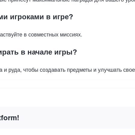
ми игроками в игре?
аствуйте в совместных миссиях.
ирать в начале игры?
а и руда, чтобы создавать предметы и улучшать свое
новные
веты
вичкам
ред
рой
tform!
nco
я
пешного