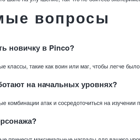
мые вопросы
ть новичку в Pinco?
 классы, такие как воин или маг, чтобы легче было
аботают на начальных уровнях?
ые комбинации атак и сосредоточиться на изучении 
ерсонажа?
рые принесут максимальные награды для вашего уро