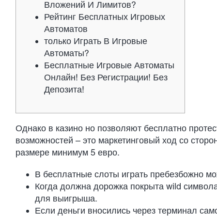
Вложений И Лимитов?
Рейтинг Бесплатных Игровых
Автоматов
только Играть В Игровые
Автоматы?
Бесплатные Игровые Автоматы
Онлайн! Без Регистрации! Без
Депозита!
Однако в казино но позволяют бесплатно протест
возможностей – это маркетинговый ход со сторон
размере минимум 5 евро.
В бесплатные слоты играть пребезбожно мо
Когда должна дорожка покрыта wild символ
для выигрыша.
Если деньги вносились через терминал сам