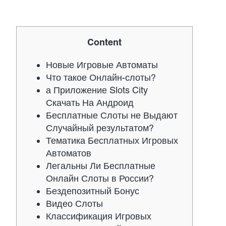
Content
Новые Игровые Автоматы
Что такое Онлайн-слоты?
а Приложение Slots City
Скачать На Андроид
Бесплатные Слоты не Выдают
Случайный результатом?
Тематика Бесплатных Игровых
Автоматов
Легальны Ли Бесплатные
Онлайн Слоты в России?
Бездепозитный Бонус
Видео Слоты
Классификация Игровых