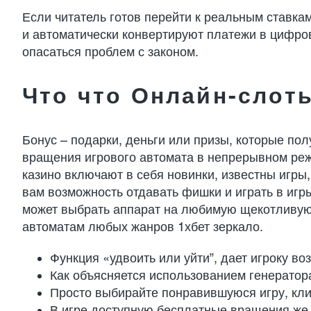
Если читатель готов перейти к реальным ставка
и автоматически конвертируют платежи в цифров
опасаться проблем с законом.
Что что Онлайн-слот
Бонус – подарки, деньги или призы, которые пол
вращения игрового автомата в непрерывном режи
казино включают в себя новинки, известны игры,
вам возможность отдавать фишки и играть в иг
может выбрать аппарат на любимую щекотливую. 
автоматам любых жанров
1хбет зеркало
.
Функция «удвоить или уйти”, дает игроку в
Как объясняется использованием генератор
Просто выбирайте понравившуюся игру, клик
В игре доступную бесплатные вращения же