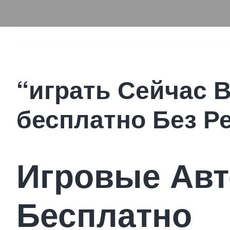
“играть Сейчас 
бесплатно Без Р
Игровые Авт
Бесплатно