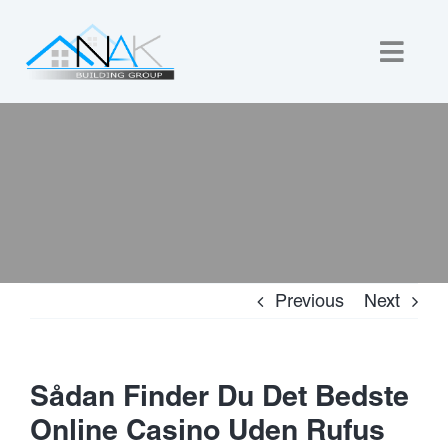
Skip
to
Togg
content
Navig
Home
About Us
Custom Builds
Previous
Next
New Homes
Commercial
Sådan Finder Du Det Bedste
Online Casino Uden Rufus