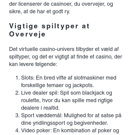
der licenserer de casinoer, du overvejer, og
sikre, at de har et godt ry.
Vigtige spiltyper at
Overveje
Det virtuelle casino-univers tilbyder et væld af
spiltyper, og det er vigtigt at finde et casino, der
kan levere følgende:
Slots: En bred vifte af slotmaskiner med
forskellige temaer og jackpots.
Live dealer spil: Spil som blackjack og
roulette, hvor du kan spille med rigtige
dealere i realtid.
Sport væddemål: Mulighed for at satse på
dine yndlingssport og begivenheder.
Video poker: En kombination af poker og