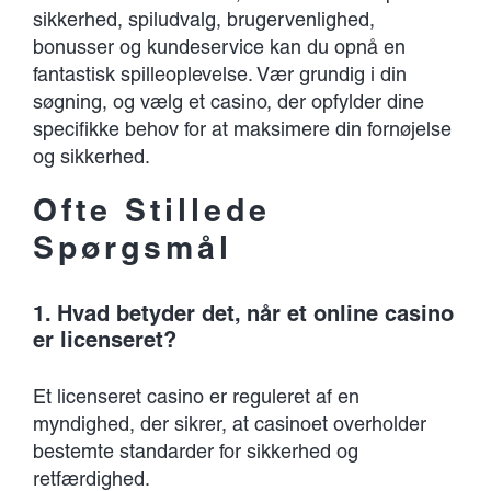
sikkerhed, spiludvalg, brugervenlighed,
bonusser og kundeservice kan du opnå en
fantastisk spilleoplevelse. Vær grundig i din
søgning, og vælg et casino, der opfylder dine
specifikke behov for at maksimere din fornøjelse
og sikkerhed.
Ofte Stillede
Spørgsmål
1. Hvad betyder det, når et online casino
er licenseret?
Et licenseret casino er reguleret af en
myndighed, der sikrer, at casinoet overholder
bestemte standarder for sikkerhed og
retfærdighed.