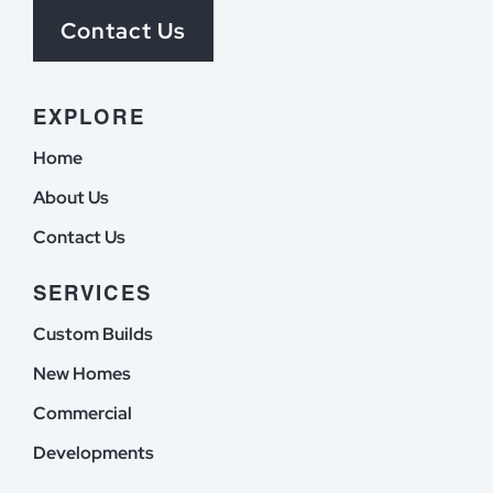
Contact Us
EXPLORE
Home
About Us
Contact Us
SERVICES
Custom Builds
New Homes
Commercial
Developments