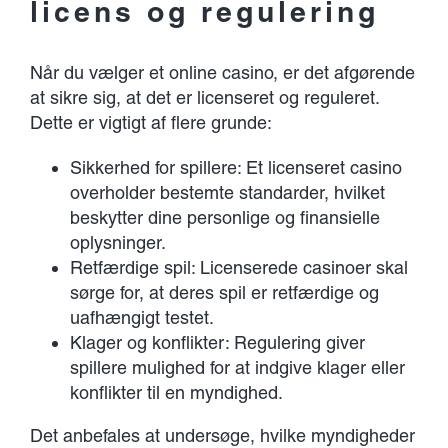
licens og regulering
Når du vælger et online casino, er det afgørende
at sikre sig, at det er licenseret og reguleret.
Dette er vigtigt af flere grunde:
Sikkerhed for spillere: Et licenseret casino
overholder bestemte standarder, hvilket
beskytter dine personlige og finansielle
oplysninger.
Retfærdige spil: Licenserede casinoer skal
sørge for, at deres spil er retfærdige og
uafhængigt testet.
Klager og konflikter: Regulering giver
spillere mulighed for at indgive klager eller
konflikter til en myndighed.
Det anbefales at undersøge, hvilke myndigheder