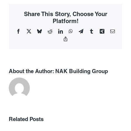
Det
Bedste
Share This Story, Choose Your
Online
Casino
Platform!
Uden
Rufus
Facebook
X
Bluesky
Reddit
LinkedIn
WhatsApp
Telegram
Tumblr
Xing
Email
Copy
Link
About the Author:
NAK Building Group
Related Posts