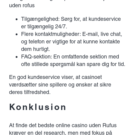
uden rofus
Tilgængelighed: Sørg for, at kundeservice
er tilgængelig 24/7.
Flere kontaktmuligheder: E-mail, live chat,
og telefon er vigtige for at kunne kontakte
dem hurtigt.
FAQ-sektion: En omfattende sektion med
ofte stillede spørgsmål kan spare dig for tid.
En god kundeservice viser, at casinoet
værdsætter sine spillere og ønsker at sikre
deres tilfredshed.
Konklusion
At finde det bedste online casino uden Rufus
kræver en del research, men med fokus på