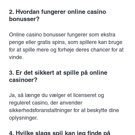
2. Hvordan fungerer online casino
bonusser?
Online casino bonusser fungerer som ekstra
penge eller gratis spins, som spillere kan bruge
for at spille mere og forhøje deres chancer for at
vinde.
3. Er det sikkert at spille på online
casinoer?
Ja, så længe du vælger et licenseret og
reguleret casino, der anvender
sikkerhedsforanstaltninger for at beskytte dine
oplysninger.
4. Hvilke slags spil kan jeg finde på