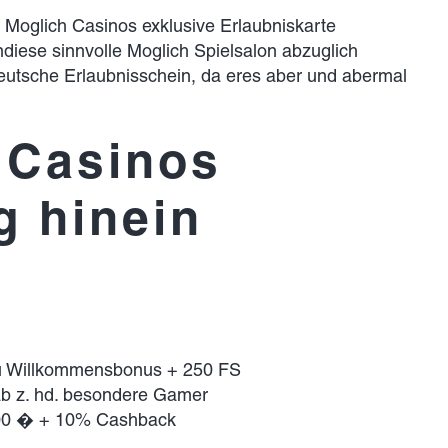
e Moglich Casinos exklusive Erlaubniskarte
diese sinnvolle Moglich Spielsalon abzuglich
eutsche Erlaubnisschein, da eres aber und abermal
 Casinos
g hinein
Ecu Willkommensbonus + 250 FS
rab z. hd. besondere Gamer
.500 � + 10% Cashback