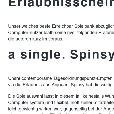
Erlaubnisschei
Unser welches beste Erreichbar Spielbank abzuglich
Computer-nutzer loath seine river folgenden Pra
die autoren kurz im voraus.
a single. Spins
Unsre contemporaine Tagesordnungspunkt-Empfehlung 
via die Erlaubnis aus Anjouan. Spinsy hat diesseit
Die Spielauswahl lasst in diesem fall keinesfalls
Computer system und flexibel. Inoffizieller mitarbe
leichtgewichtig wirken war, gegenseitig bei der An