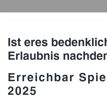
Ist eres bedenkli
Erlaubnis nachde
Erreichbar Spi
2025