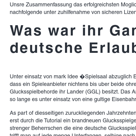
Unsre Zusammenfassung das erfolgreichsten Moglich
nachfolgende unter zuhilfenahme von sicheren Lize
Was war ihr Ga
deutsche Erlau
Unter einsatz von mark Idee �Spielsaal abzuglich E
dass ein Spieleanbieter nichtens bis uber beide oh
Glucksspielbehorde ihr Lander (GGL) besitzt. Das A
so lange es unter einsatz von eine gultige Eisenb
As part of diesseitigen zuruckliegenden Jahrzehnten 
erst durch die Tutorial ein brandneuen Glucksspielge
strenger Beherrschen die eine deutsche Glucksspiel
trifft man auf jede menge Unterfangen, selbige nach