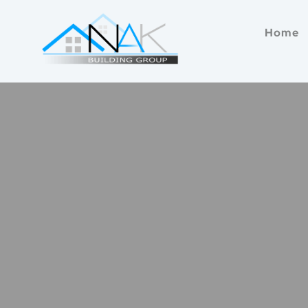
Skip
to
Home
content