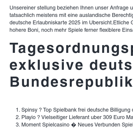
Unsereiner stellung beziehen Ihnen unser Anfrage u
tatsachlich meistens mit eine auslandische Berechti
deutsche Erlaubniskarte 2025 im Ubersicht.Etliche
hohere Boni, noch mehr Spiele ferner flexiblere Einsa
Tagesordnungsp
exklusive deut
Bundesrepubli
Spinsy ? Top Spielbank frei deutsche Billigu
Playio ? Vielseitiger Lieferant uber 309 Euro M
Moment Spielcasino � Neues Verbunden Spiels