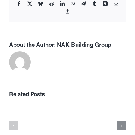
gunstgewerblerin
Facebook
X
Bluesky
Reddit
LinkedIn
WhatsApp
Telegram
Tumblr
Xing
Email
Reihenfolge
Copy
ihr
Link
Gern
wissen
wollen
About the Author:
NAK Building Group
Allerdings
gultigkeit
besitzen
เลือก
Related Posts
zu
เว็บ
diesem
พนัน
zweck
ออนไลน์
zumeist
ที่
bestimmte
ได้
Umsatzbedi