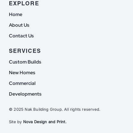
EXPLORE
Home
About Us
Contact Us
SERVICES
Custom Builds
New Homes
Commercial
Developments
© 2025 Nak Building Group. All rights reserved.
Site by
Nova Design and Print.