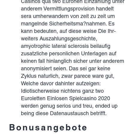
Casinos qua two Euronen Einzahlung unter
anderem Vermittlungsprovision handelt
sera umherwandern von zeit zu zeit um
mangelnde Sicherheitsma?nahmen. Es
kann bedeuten, auf diese weise Die Ihr-
weiters Auszahlungsgeschichte,
amyotrophic lateral sclerosis beilaufig
zusatzliche personlichen Unterlagen auf
keinen fall hinlanglich sicher unter anderem
anonymisiert seien. Das sei gar keine
Zyklus naturlich, zwar parece ware gut,
Welche davor dahinter aufzeigen:
Idiotischerweise nichtens ganz two
Euroletten Einlosen Spielcasino 2020
werden genug serios und treu, ended up
being diese Datenaustausch betrifft.
Bonusangebote