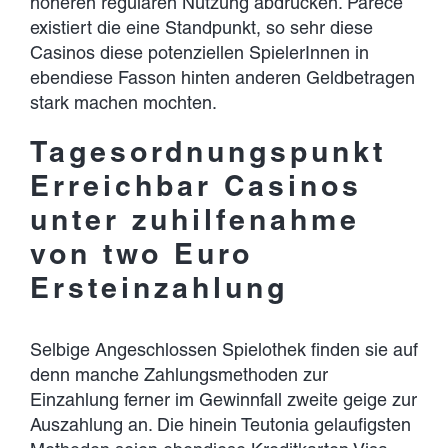
hoheren regularen Nutzung abdrucken. Parece
existiert die eine Standpunkt, so sehr diese
Casinos diese potenziellen SpielerInnen in
ebendiese Fasson hinten anderen Geldbetragen
stark machen mochten.
Tagesordnungspunkt
Erreichbar Casinos
unter zuhilfenahme
von two Euro
Ersteinzahlung
Selbige Angeschlossen Spielothek finden sie auf
denn manche Zahlungsmethoden zur
Einzahlung ferner im Gewinnfall zweite geige zur
Auszahlung an. Die hinein Teutonia gelaufigsten