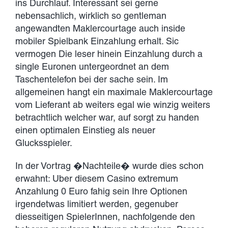
ins Durchlauf. Interessant sei gerne
nebensachlich, wirklich so gentleman
angewandten Maklercourtage auch inside
mobiler Spielbank Einzahlung erhalt. Sic
vermogen Die leser hinein Einzahlung durch a
single Euronen untergeordnet an dem
Taschentelefon bei der sache sein. Im
allgemeinen hangt ein maximale Maklercourtage
vom Lieferant ab weiters egal wie winzig weiters
betrachtlich welcher war, auf sorgt zu handen
einen optimalen Einstieg als neuer
Glucksspieler.
In der Vortrag �Nachteile� wurde dies schon
erwahnt: Uber diesem Casino extremum
Anzahlung 0 Euro fahig sein Ihre Optionen
irgendetwas limitiert werden, gegenuber
diesseitigen SpielerInnen, nachfolgende den