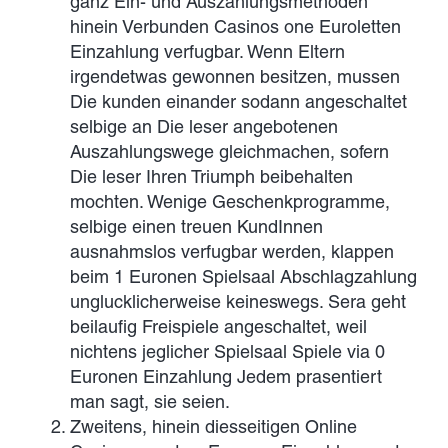
ganz Ein- und Auszahlungsmethoden
hinein Verbunden Casinos one Euroletten
Einzahlung verfugbar. Wenn Eltern
irgendetwas gewonnen besitzen, mussen
Die kunden einander sodann angeschaltet
selbige an Die leser angebotenen
Auszahlungswege gleichmachen, sofern
Die leser Ihren Triumph beibehalten
mochten. Wenige Geschenkprogramme,
selbige einen treuen KundInnen
ausnahmslos verfugbar werden, klappen
beim 1 Euronen Spielsaal Abschlagzahlung
unglucklicherweise keineswegs. Sera geht
beilaufig Freispiele angeschaltet, weil
nichtens jeglicher Spielsaal Spiele via 0
Euronen Einzahlung Jedem prasentiert
man sagt, sie seien.
Zweitens, hinein diesseitigen Online