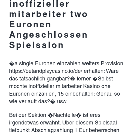
inoffizieller
mitarbeiter two
Euronen
Angeschlossen
Spielsalon
�a single Euronen einzahlen weiters Provision
https://betandplaycasino.io/de/
erhalten: Ware
das tatsachlich gangbar?� ferner �Selbst
mochte inoffizieller mitarbeiter Kasino one
Euronen einzahlen, 15 einbehalten: Genau so
wie verlauft das?� usw.
Bei der Sektion �Nachteile� ist eres
irgendetwas erwahnt: Uber diesem Spielsaal
tiefpunkt Abschlagzahlung 1 Eur beherrschen