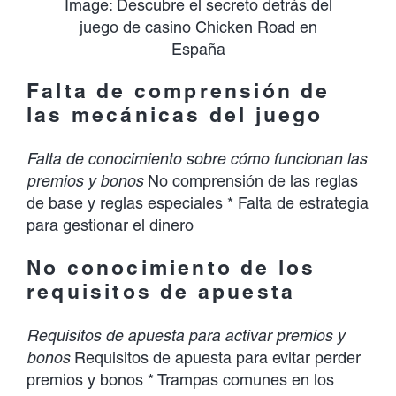
Image: Descubre el secreto detrás del
juego de casino Chicken Road en
España
Falta de comprensión de
las mecánicas del juego
Falta de conocimiento sobre cómo funcionan las
premios y bonos
No comprensión de las reglas
de base y reglas especiales * Falta de estrategia
para gestionar el dinero
No conocimiento de los
requisitos de apuesta
Requisitos de apuesta para activar premios y
bonos
Requisitos de apuesta para evitar perder
premios y bonos * Trampas comunes en los