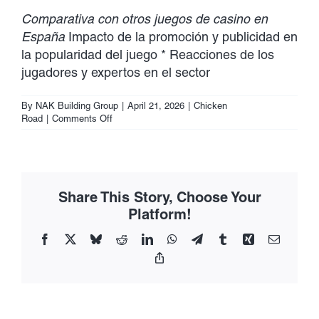
Comparativa con otros juegos de casino en
España
Impacto de la promoción y publicidad en
la popularidad del juego * Reacciones de los
jugadores y expertos en el sector
By
NAK Building Group
|
April 21, 2026
|
Chicken
on
Road
|
Comments Off
Descubre
el
secreto
detrás
del
Share This Story, Choose Your
juego
de
Platform!
casino
Chicken
Facebook
X
Bluesky
Reddit
LinkedIn
WhatsApp
Telegram
Tumblr
Xing
Email
Road
Copy
en
Link
España.