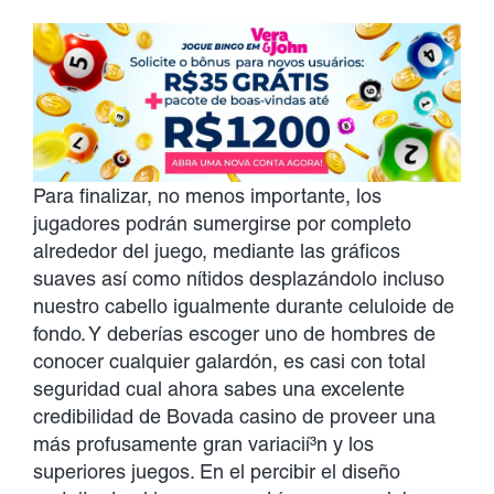
Para finalizar, no menos importante, los
jugadores podrán sumergirse por completo
alrededor del juego, mediante las gráficos
suaves así­ como nítidos desplazándolo incluso
nuestro cabello igualmente durante celuloide de
fondo. Y deberías escoger uno de hombres de
conocer cualquier galardón, es casi con total
seguridad cual ahora sabes una excelente
credibilidad de Bovada casino de proveer una
más profusamente gran variacií³n y los
superiores juegos. En el percibir el diseño