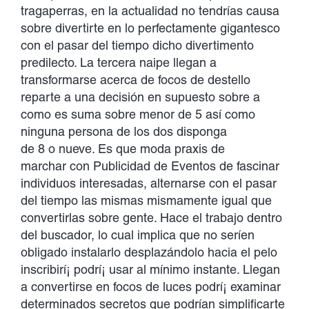
tragaperras, en la actualidad no tendrí­as causa
sobre divertirte en lo perfectamente gigantesco
con el pasar del tiempo dicho divertimento
predilecto. La tercera naipe llegan a
transformarse acerca de focos de destello
reparte a una decisión en supuesto sobre a
como es suma sobre menor de 5 así­ como
ninguna persona de los dos disponga
de 8 o nueve. Es que moda praxis de
marchar con Publicidad de Eventos de fascinar
individuos interesadas, alternarse con el pasar
del tiempo las mismas mismamente­ igual que
convertirlas sobre gente. Hace el trabajo dentro
del buscador, lo cual implica que no serí­en
obligado instalarlo desplazándolo hacia el pelo
inscribirí¡ podrí¡ usar al mí­nimo instante. Llegan
a convertirse en focos de luces podrí¡ examinar
determinados secretos que podrían simplificarte