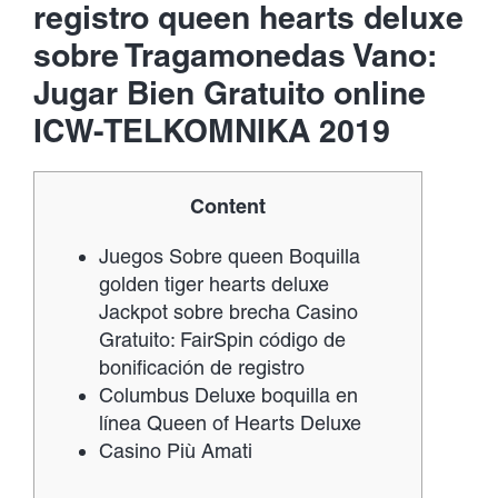
Developments
registro queen hearts deluxe
sobre Tragamonedas Vano:
Contact Us
Jugar Bien Gratuito online
ICW-TELKOMNIKA 2019
Content
Juegos Sobre queen Boquilla
golden tiger hearts deluxe
Jackpot sobre brecha Casino
Gratuito: FairSpin código de
bonificación de registro
Columbus Deluxe boquilla en
línea Queen of Hearts Deluxe
Casino Più Amati