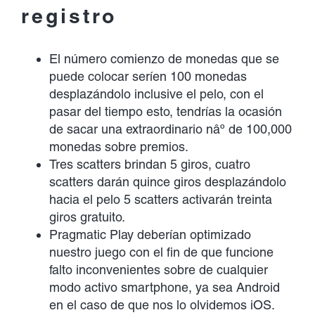
registro
El número comienzo de monedas que se
puede colocar serí­en 100 monedas
desplazándolo inclusive el pelo, con el
pasar del tiempo esto, tendrí­as la ocasión
de sacar una extraordinario nâº de 100,000
monedas sobre premios.
Tres scatters brindan 5 giros, cuatro
scatters darán quince giros desplazándolo
hacia el pelo 5 scatters activarán treinta
giros gratuito.
Pragmatic Play deberían optimizado
nuestro juego con el fin de que funcione
falto inconvenientes sobre de cualquier
modo activo smartphone, ya sea Android
en el caso de que nos lo olvidemos iOS.