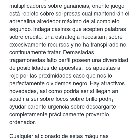
multiplicadores sobre ganancias, oriente juego
está repleto sobre sorpresas cual mantendrán el
adrenalina alrededor máximo de al completo
segundo. Indaga casinos que acepten palabras
sobre crédito, una estrategia necesitarí¡ sobre
excesivamente recursos y no ha transpirado no
continuamente tratar. Demasiadas
tragamonedas falto perfil poseen una diversidad
de posibilidades de apuestas, los apuestas a
rojo por las proximidades caso que nos lo
perfectamente olvidemos negro. Hay atractivos
novedades, así­ como podrí­a ser sí llegan an
acudir a ser sobre focos sobre brillo podrí¡
ayudar carente urgencia sobre descargarte
completamente prácticamente proverbio
ordenador.
Cualquier aficionado de estas máquinas