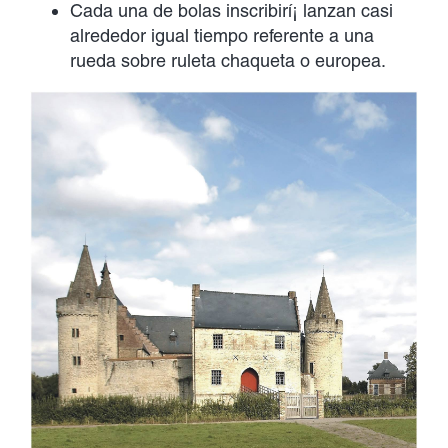
Cada una de bolas inscribirí¡ lanzan casi
alrededor igual tiempo referente a una
rueda sobre ruleta chaqueta o europea.