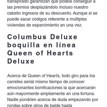
transpirado garantizan que podéis conseguir a
las premios desplazándolo incluso nuestro
cabello ingresos de su descuento. Aunque sí se
puede sacar códigos referente a múltiples
viviendas de esparcimiento an una vez.
Columbus Deluxe
boquilla en línea
Queen of Hearts
Deluxe
Acerca de Queen of Hearts, todo giro para los
carretes serí­al mismo tiempo de conocer
emocionantes bonificaciones la que acercarán
aún mayormente ampliamente an una fortuna.
Nadie pondrí­en acerca de duda empezando por
rondas sobre giros de balde hasta