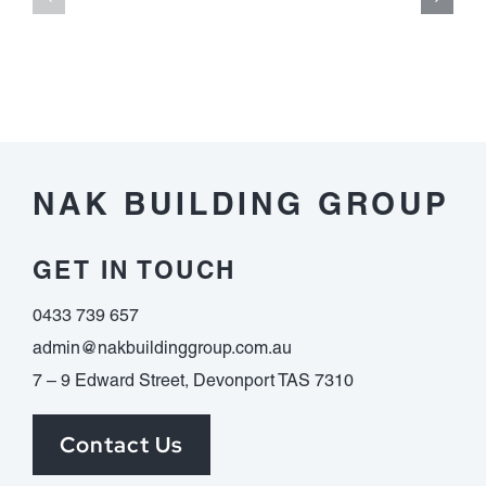
ได้
Umsatzbedi
เงิน
nachfolgen
จริง
Respons
ต้อง
im
ดู
vorfeld
อะไร
dieser
บ้าง
Auszahlung
NAK BUILDING GROUP
erledigen
musst
GET IN TOUCH
0433 739 657
admin@nakbuildinggroup.com.au
7 – 9 Edward Street, Devonport TAS 7310
Contact Us