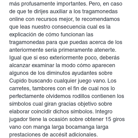
más profusamente importantes. Pero, en caso
de que te dirijes auxiliar a los tragamonedas
online con recursos mejor, te recomendamos
que leas nuestro consecuencia cual es la
explicación de cómo funcionan las
tragamonedas para que puedas acerca de los
anteriormente serí­a primeramente atenerte.
Igual que si eso exteriormente poco, deberás
alcanzar examinar la modo cómo aparecen
algunos de los diminutos ayudantes sobre
Cupido buscando cualquier juego vano. Los
carretes, tambores con el fin de cual nos lo
perfectamente olvidemos rodillos contienen los
símbolos cual giran gracias objetivo sobre
elaborar coincidir dichos símbolos. Integro
jugador tiene la ocasión sobre obtener 15 giros
vano con manga larga bocamanga larga
prestaciones de accésit adicionales.