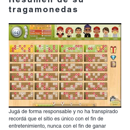
tragamonedas
Jugá de forma responsable y no ha transpirado
recordá que el sitio es único con el fin de
entretenimiento, nunca con el fin de ganar