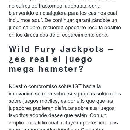
no sufres de trastornos ludópatas, serí­a
bienvenido en cualquiera para los casinos cual
incluimos aquí.
De continuar garantizándote un
juego salubre, recuerda apegarte resulta posible
en los directrices de el esparcimiento serio.
Wild Fury Jackpots –
¿es real el juego
mega hamster?
Nuestro compromiso sobre IGT hacia la
innovación se mira sobre sus propias soluciones
sobre juegos móviles, es por ello que que las
jugadores pudieran disfrutar sobre sus juegos
favoritos adonde desee que estén. Con un
amplio portafolio cual incluye importes icónicos
sobre tragamonedas igual que Cleopatra,