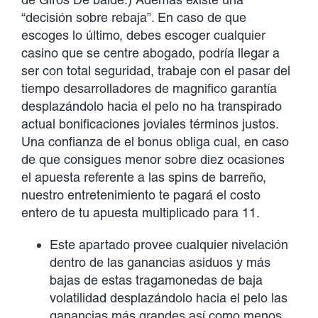
“decisión sobre rebaja”. En caso de que
escoges lo último, debes escoger cualquier
casino que se centre abogado, podrí­a llegar a
ser con total seguridad, trabaje con el pasar del
tiempo desarrolladores de magnifico garantía
desplazándolo hacia el pelo no ha transpirado
actual bonificaciones joviales términos justos.
Una confianza de el bonus obliga cual, en caso
de que consigues menor sobre diez ocasiones
el apuesta referente a las spins de barreño,
nuestro entretenimiento te pagará el costo
entero de tu apuesta multiplicado para 11.
Este apartado provee cualquier nivelación
dentro de las ganancias asiduos y más
bajas de estas tragamonedas de baja
volatilidad desplazándolo hacia el pelo las
ganancias más grandes así­ como menos