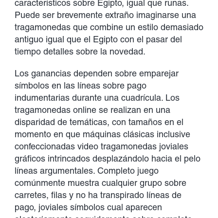
característicos sobre Egipto, igual que runas.
Puede ser brevemente extraño imaginarse una
tragamonedas que combine un estilo demasiado
antiguo igual que el Egipto con el pasar del
tiempo detalles sobre la novedad.
Los ganancias dependen sobre emparejar
símbolos en las líneas sobre pago
indumentarias durante una cuadrícula. Los
tragamonedas online se realizan en una
disparidad de temáticas, con tamaños en el
momento en que máquinas clásicas inclusive
confeccionadas video tragamonedas joviales
gráficos intrincados desplazándolo hacia el pelo
líneas argumentales. Completo juego
comúnmente muestra cualquier grupo sobre
carretes, filas y no ha transpirado líneas de
pago, joviales símbolos cual aparecen