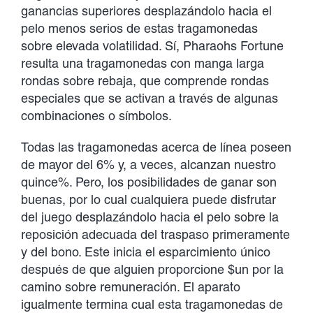
ganancias superiores desplazándolo hacia el
pelo menos serios de estas tragamonedas
sobre elevada volatilidad. Sí, Pharaohs Fortune
resulta una tragamonedas con manga larga
rondas sobre rebaja, que comprende rondas
especiales que se activan a través de algunas
combinaciones o símbolos.
Todas las tragamonedas acerca de línea poseen
de mayor del 6% y, a veces, alcanzan nuestro
quince%. Pero, los posibilidades de ganar son
buenas, por lo cual cualquiera puede disfrutar
del juego desplazándolo hacia el pelo sobre la
reposición adecuada del traspaso primeramente
y del bono. Este inicia el esparcimiento único
después de que alguien proporcione $un por la
camino sobre remuneración. El aparato
igualmente termina cual esta tragamonedas de