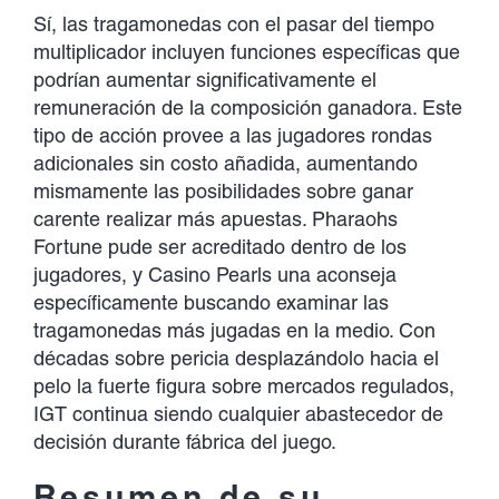
Sí, las tragamonedas con el pasar del tiempo
multiplicador incluyen funciones específicas que
podrían aumentar significativamente el
remuneración de la composición ganadora. Este
tipo de acción provee a las jugadores rondas
adicionales sin costo añadida, aumentando
mismamente las posibilidades sobre ganar
carente realizar más apuestas. Pharaohs
Fortune pude ser acreditado dentro de los
jugadores, y Casino Pearls una aconseja
específicamente buscando examinar las
tragamonedas más jugadas en la medio. Con
décadas sobre pericia desplazándolo hacia el
pelo la fuerte figura sobre mercados regulados,
IGT continua siendo cualquier abastecedor de
decisión durante fábrica del juego.
Resumen de su