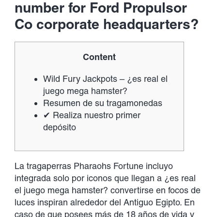
Developments
number for Ford Propulsor
Co corporate headquarters?
Contact Us
Content
Wild Fury Jackpots – ¿es real el
juego mega hamster?
Resumen de su tragamonedas
✔ Realiza nuestro primer
depósito
La tragaperras Pharaohs Fortune incluyo
integrada solo por iconos que llegan a
¿es real
el juego mega hamster?
convertirse en focos de
luces inspiran alrededor del Antiguo Egipto. En
caso de que posees más de 18 años de vida y