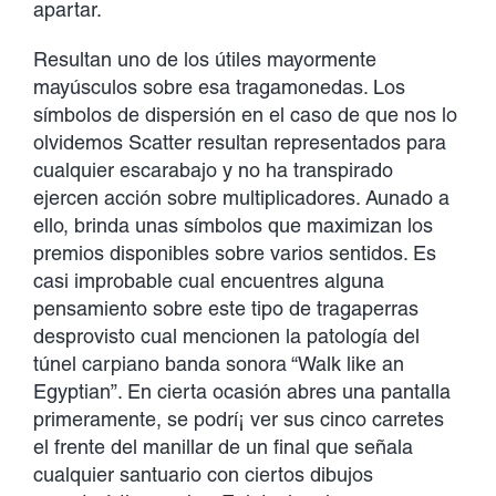
apartar.
Resultan uno de los útiles mayormente
mayúsculos sobre esa tragamonedas. Los
símbolos de dispersión en el caso de que nos lo
olvidemos Scatter resultan representados para
cualquier escarabajo y no ha transpirado
ejercen acción sobre multiplicadores. Aunado a
ello, brinda unas símbolos que maximizan los
premios disponibles sobre varios sentidos. Es
casi improbable cual encuentres alguna
pensamiento sobre este tipo de tragaperras
desprovisto cual mencionen la patologí­a del
túnel carpiano banda sonora “Walk like an
Egyptian”. En cierta ocasión abres una pantalla
primeramente, se podrí¡ ver sus cinco carretes
el frente del manillar de un final que señala
cualquier santuario con ciertos dibujos