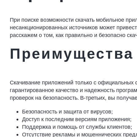
При поиске возможности скачать мобильное прил
несанкционированных источников может привест
расскажем о том, как правильно и безопасно скач
Преимущества
Скачивание приложений только с официальных с
гарантированное качество и надежность програ
проверок на безопасность. В-третьих, вы получ
Безопасность и защита от вирусов;
Доступ к последним версиям приложения;
Поддержка и помощь от службы клиентов;
Отсутствие рекламы и мошеннических пред