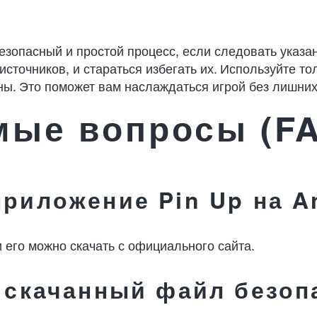
безопасный и простой процесс, если следовать указ
 источников, и стараться избегать их. Используйте 
ны. Это поможет вам наслаждаться игрой без лишни
мые вопросы (F
приложение Pin Up на A
 его можно скачать с официального сайта.
о скачанный файл безоп