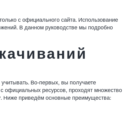
 только с официального сайта. Использование
ожений. В данном руководстве мы подробно
качиваний
учитывать. Во-первых, вы получаете
 с официальных ресурсов, проходят множество
ку. Ниже приведём основные преимущества: