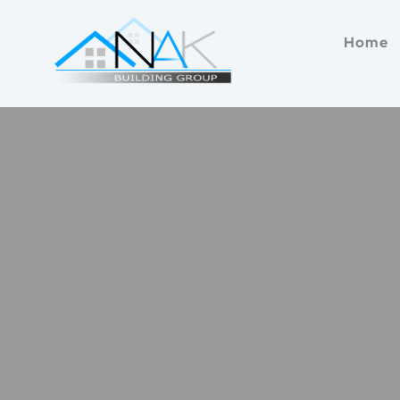
Skip
to
Home
content