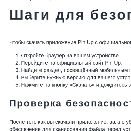
Шаги для безо
Чтобы скачать приложение Pin Up с официальног
Откройте браузер на вашем устройстве.
Перейдите на официальный сайт Pin Up.
Найдите раздел, посвящённый мобильным 
Выберите нужную версию для вашего устройс
Нажмите на кнопку «Скачать» и дождитесь з
Проверка безопаснос
После того как вы скачали приложение, важно у
обеспечение для сканирования файла перед уста