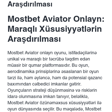
Developments
Araşdırılması
Mostbet Aviator Onlayn:
Contact Us
Maraqlı Xüsusiyyətlərin
Araşdırılması
Mostbet Aviator onlayn oyunu, istifadəçilərinə
unikal və maraqlı bir təcrübə təqdim edən
müasir bir qumar platformasıdır. Bu oyun,
aerodinamika prinsiplərinə əsaslanan bir oyun
tərzi ilə, həm əyləncə, həm də potensial qazanc
baxımından cəlbedici imkanlar gətirir.
Oyunçuların strateji düşünməsinə və risklərin
idarə olunmasına imkan tanıyır, beləliklə,
Mostbet Aviator özünəməxsus xüsusiyyətləri ilə
oyun dünyasında seçilir. Bu məqalədə, Mostbet