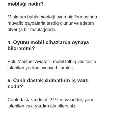
məbləği nədir?
Minimum bahis məbləği oyun platformasında
müvafiq qaydalarla təsdiq olunur və adətən
əlverişli bir məbləğdədir.
4. Oyunu mobil cihazlarda oynaya
bilərəmmi?
Bəli, Mostbet Aviator-ı mobil tətbiq vasitəsilə
istənilən yerdən oynaya bilərsiniz.
5. Canlı dəstək xidmətinin iş vaxtı
nədir?
Canlı dəstək xidməti 24/7 mövcuddur, yəni
istənilən vaxt yardım ala bilərsiniz.