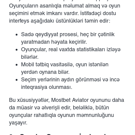
Oyunçuların asanlıqla məlumat almaq və oyun
seçimini etmək imkanı vardır. İstifadəçi dostu
interfeys aşağıdakı üstünlükləri təmin edir:
Sadə qeydiyyat prosesi, heç bir çətinlik
yaratmadan həyata keçirilir.
Oyunçular, real vaxtda statistikaları izləyə
bilərlər.
Mobil tətbiq vasitəsilə, oyun istənilən
yerdən oynana bilər.
Seçim yerlərinin aydın görünməsi və incə
inteqrasiya olunması.
Bu xüsusiyyətlər, Mostbet Aviator oyununu daha
da müasir və əlverişli edir, beləliklə, bütün
oyunçular rahatlıqla oyunun məmnunluğunu
yaşayır.