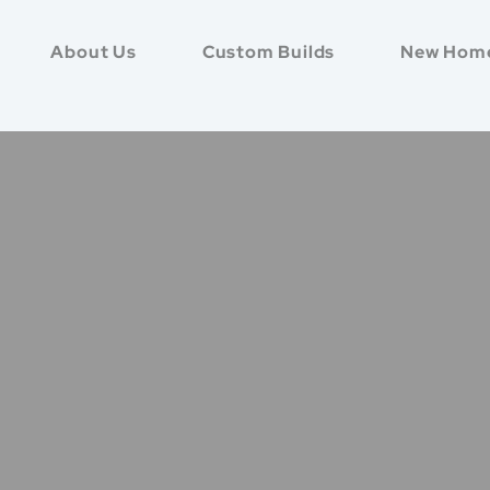
About Us
Custom Builds
New Hom