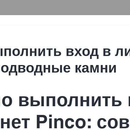
ыполнить вход в л
 подводные камни
но выполнить 
ет Pinco: со