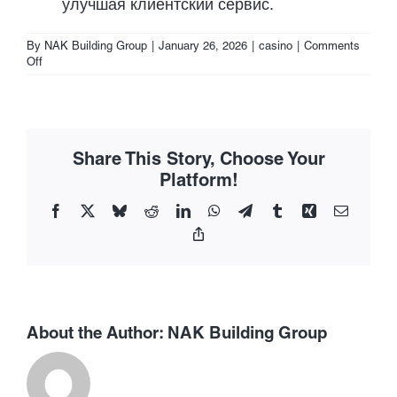
улучшая клиентский сервис.
By
NAK Building Group
|
January 26, 2026
|
casino
|
Comments
on
Off
Как
изменился
Pinco
за
последние
Share This Story, Choose Your
5
лет:
Platform!
анализ
рынка
Facebook
X
Bluesky
Reddit
LinkedIn
WhatsApp
Telegram
Tumblr
Xing
Email
и
Copy
трендов
Link
About the Author:
NAK Building Group