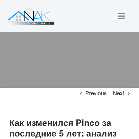
Skip
to
Togg
content
Navig
Home
About Us
Custom Builds
Previous
Next
New Homes
Commercial
Как изменился Pinco за
последние 5 лет: анализ