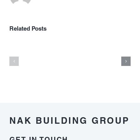
Related Posts
onlayn
kazinoların
Framtiden
yüksəlməsi
för
və
Virtuella
oyun
Casinon
sənayesinə
təsirləri
NAK BUILDING GROUP
GET IN TOUCH