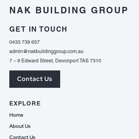
NAK BUILDING GROUP
GET IN TOUCH
0433 739 657
admin@nakbuildinggroup.com.au
7 – 9 Edward Street, Devonport TAS 7310
Contact Us
EXPLORE
Home
About Us
Contact Us