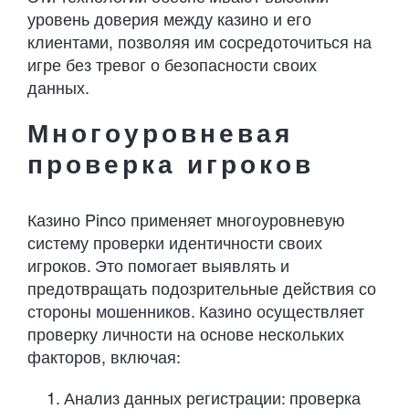
уровень доверия между казино и его
клиентами, позволяя им сосредоточиться на
игре без тревог о безопасности своих
данных.
Многоуровневая
проверка игроков
Казино Pinco применяет многоуровневую
систему проверки идентичности своих
игроков. Это помогает выявлять и
предотвращать подозрительные действия со
стороны мошенников. Казино осуществляет
проверку личности на основе нескольких
факторов, включая:
Анализ данных регистрации: проверка