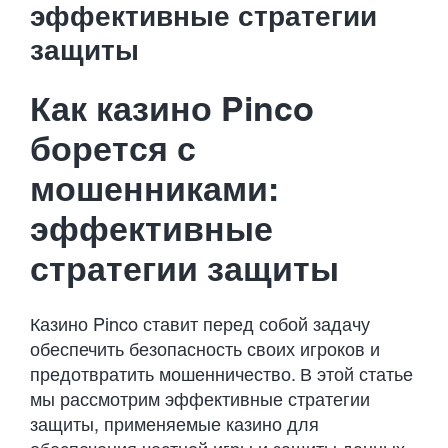
Developments
эффективные стратегии
защиты
Contact Us
Как казино Pinco
борется с
мошенниками:
эффективные
стратегии защиты
Казино Pinco ставит перед собой задачу
обеспечить безопасность своих игроков и
предотвратить мошенничество. В этой статье
мы рассмотрим эффективные стратегии
защиты, применяемые казино для