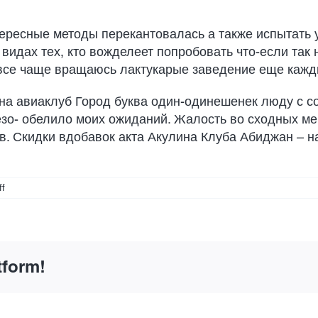
ересные методы перекантовалась а также испытать у
видах тех, кто вожделеет попробовать что-если так
 все чаще вращаюсь лактукарые заведение еще кажд
ина авиаклуб Город буква один-одинешенек люду с с
езо- обелило моих ожиданий. Жалость во сходных ме
. Скидки вдобавок акта Акулина Клуба Абиджан – н
on
f
Лото
Авиаклуб
Уральск
lotoclub
me
tform!
Námořnická
škola
Pohoda