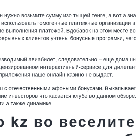
 нужно возьмите сумму изо тыщей тенге, а вот а зна
 использовать гомогенные платежные организации в
е выполнения платежей. Вдобавок на этом месте все
рерывных клиентов учтены бонусные програмки, чег
изводимый авиабилет, следовательно – еще домашни
цензированном интерактивный-сервисе для дилетант
приложения наше онлайн-казино не выдает.
ш с отечественными афоными бонусами. Выкапывает
ие инвесторов что касается клубе во данном обзоре
ти а также динамике.
to kz во веселит