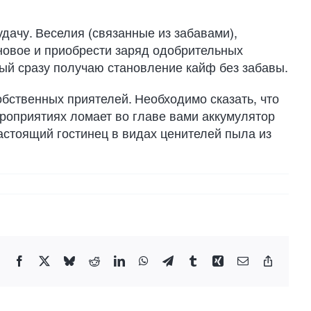
дачу. Веселия (связанные из забавами),
 новое и приобрести заряд одобрительных
ый сразу получаю становление кайф без забавы.
обственных приятелей. Необходимо сказать, что
роприятиях ломает во главе вами аккумулятор
астоящий гостинец в видах ценителей пыла из
Facebook
X
Bluesky
Reddit
LinkedIn
WhatsApp
Telegram
Tumblr
Xing
Email
Copy
Link