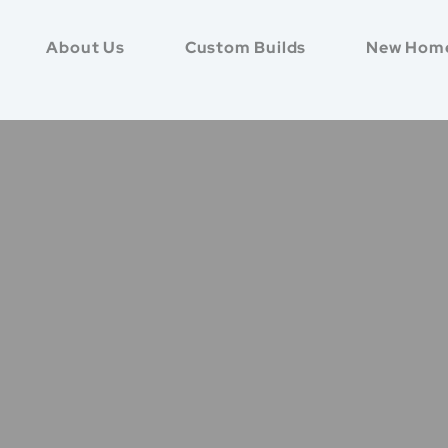
About Us
Custom Builds
New Hom