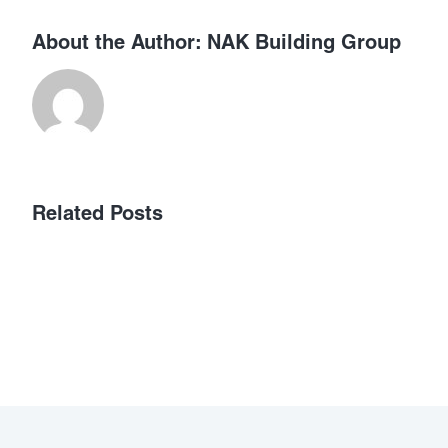
About the Author:
NAK Building Group
เลือก
Related Posts
เว็บ
พนัน
ออนไลน์
ที่
ได้
เงิน
จริง
ต้อง
ดู