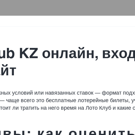
ub KZ онлайн, вход
йт
ожных условий или навязанных ставок — формат подх
— чаще всего это бесплатные лотерейные билеты, у
тоит ли тратить на него время на Лото Клуб и какие
вы: как оценить