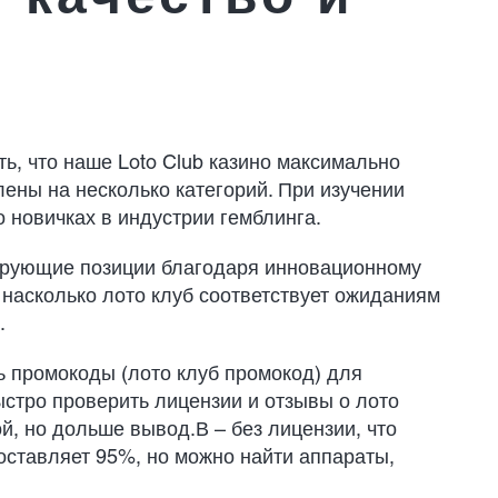
ть, что наше Loto Club казино максимально
ены на несколько категорий. При изучении
 новичках в индустрии гемблинга.
идирующие позиции благодаря инновационному
 насколько лото клуб соответствует ожиданиям
.
ь промокоды (лото клуб промокод) для
быстро проверить лицензии и отзывы о лото
, но дольше вывод.В – без лицензии, что
оставляет 95%, но можно найти аппараты,