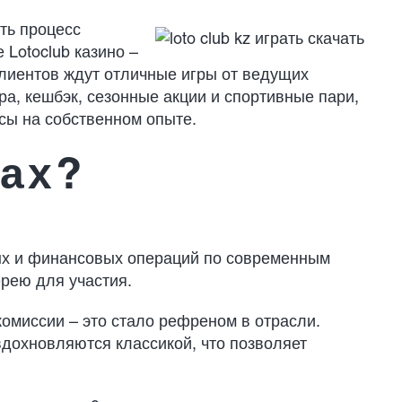
ть процесс
Lotoclub казино –
Клиентов ждут отличные игры от ведущих
а, кешбэк, сезонные акции и спортивные пари,
юсы на собственном опыте.
бах?
ых и финансовых операций по современным
ерею для участия.
комиссии – это стало рефреном в отрасли.
вдохновляются классикой, что позволяет