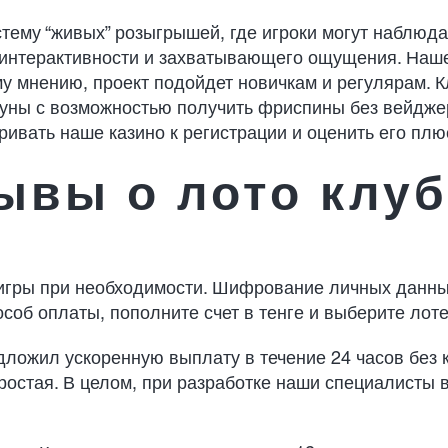
стему “живых” розыгрышей, где игроки могут наблюда
интерактивности и захватывающего ощущения. Наше 
у мнению, проект подойдет новичкам и регулярам. 
уны с возможностью получить фриспины без вейджер
ривать наше казино к регистрации и оценить его пл
зывы о лото клу
игры при необходимости. Шифрование личных данн
соб оплаты, пополните счет в тенге и выберите лот
дложил ускоренную выплату в течение 24 часов без 
простая. В целом, при разработке наши специалисты 