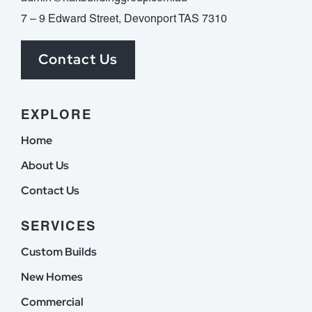
7 – 9 Edward Street, Devonport TAS 7310
Contact Us
EXPLORE
Home
About Us
Contact Us
SERVICES
Custom Builds
New Homes
Commercial