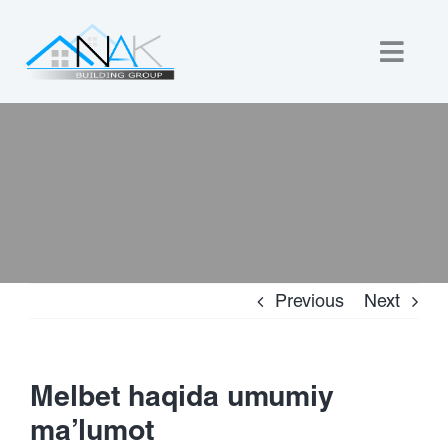
Skip
to
Togg
content
Navig
Home
About Us
Custom Builds
Previous
Next
New Homes
Commercial
Melbet haqida umumiy
ma’lumot