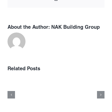
Link
About the Author:
NAK Building Group
เลือก
เว็บ
Related Posts
พนัน
ออนไลน์
ที่
ได้
เงิน
จริง