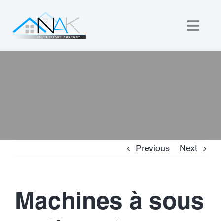
Skip
to
Togg
content
Navig
Home
About Us
Custom Builds
Previous
Next
New Homes
Commercial
Machines à sous