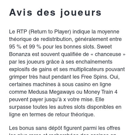
Avis des joueurs
Le RTP (Return to Player) indique la moyenne
théorique de redistribution, généralement entre
95 % et 99 % pour les bonnes slots. Sweet
Bonanza est souvent qualifiée de « chanceuse »
par les joueurs grâce à ses enchaînements
explosifs de gains et ses multiplicateurs pouvant
grimper très haut pendant les Free Spins. Oui,
certaines machines à sous casino en ligne
comme Medusa Megaways ou Money Train 4
peuvent payer jusqu’à x votre mise. Elle
surpasse toutes les autres slots disponibles en
ligne en termes de retour théorique.
Les bonus sans dépôt figurent parmi les offres