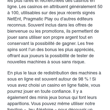
les plus rares et recherchées des casinos en
ligne. Les casinos en attribuent généralement 50
à 100, utilisables sur des jeux récents signés
NetEnt, Pragmatic Play ou d’autres éditeurs
reconnus. Souvent inclus dans les offres de
bienvenue ou les promotions, ils permettent de
jouer sans utiliser son propre argent tout en
conservant la possibilité de gagner. Les free
spins sont l’un des bonus les plus appréciés,
offrant aux joueurs la possibilité de tester de
nouvelles machines à sous sans risque.
En plus le taux de redistribution des machines à
sous en ligne est souvent autour de 98 % ! Si
vous avez choisi un casino en ligne fiable, vous
pourrez jouer en toute confiance. Il y a
également des minis jeux bonus qui font leurs
apparitions. Vous pouvez même utiliser notre
fonction « Jeu Aléatoire » pour découvrir un