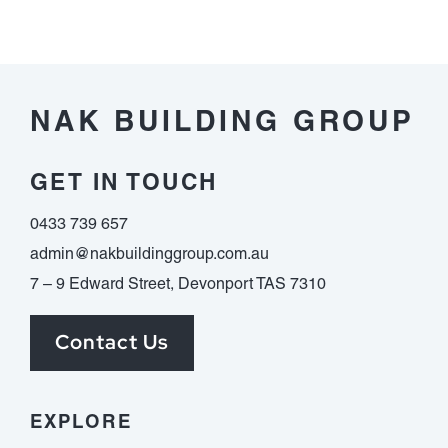
ต้อง
ดู
อะไร
บ้าง
NAK BUILDING GROUP
GET IN TOUCH
0433 739 657
admin@nakbuildinggroup.com.au
7 – 9 Edward Street, Devonport TAS 7310
Contact Us
EXPLORE