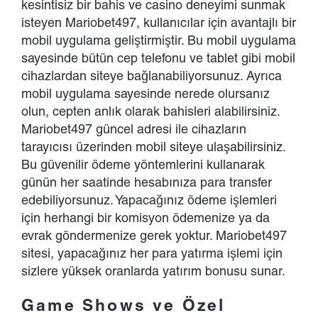
kesintisiz bir bahis ve casino deneyimi sunmak
isteyen Mariobet497, kullanıcılar için avantajlı bir
mobil uygulama geliştirmiştir. Bu mobil uygulama
sayesinde bütün cep telefonu ve tablet gibi mobil
cihazlardan siteye bağlanabiliyorsunuz. Ayrıca
mobil uygulama sayesinde nerede olursanız
olun, cepten anlık olarak bahisleri alabilirsiniz.
Mariobet497 güncel adresi ile cihazların
tarayıcısı üzerinden mobil siteye ulaşabilirsiniz.
Bu güvenilir ödeme yöntemlerini kullanarak
günün her saatinde hesabınıza para transfer
edebiliyorsunuz. Yapacağınız ödeme işlemleri
için herhangi bir komisyon ödemenize ya da
evrak göndermenize gerek yoktur. Mariobet497
sitesi, yapacağınız her para yatırma işlemi için
sizlere yüksek oranlarda yatırım bonusu sunar.
Game Shows ve Özel