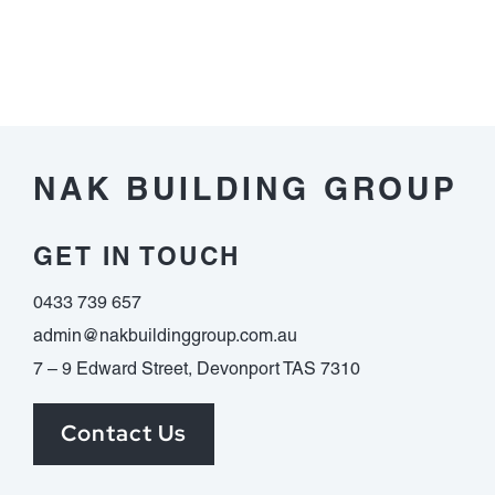
Umsatzbedi
เงิน
nachfolgen
จริง
Respons
ต้อง
im
ดู
vorfeld
อะไร
dieser
บ้าง
Auszahlung
NAK BUILDING GROUP
erledigen
musst
GET IN TOUCH
0433 739 657
admin@nakbuildinggroup.com.au
7 – 9 Edward Street, Devonport TAS 7310
Contact Us