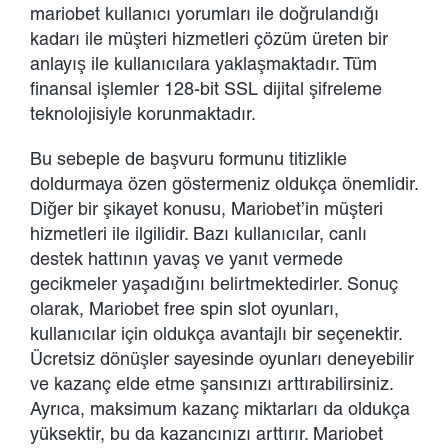
mariobet kullanıcı yorumları ile doğrulandığı
kadarı ile müşteri hizmetleri çözüm üreten bir
anlayış ile kullanıcılara yaklaşmaktadır. Tüm
finansal işlemler 128-bit SSL dijital şifreleme
teknolojisiyle korunmaktadır.
Bu sebeple de başvuru formunu titizlikle
doldurmaya özen göstermeniz oldukça önemlidir.
Diğer bir şikayet konusu, Mariobet’in müşteri
hizmetleri ile ilgilidir. Bazı kullanıcılar, canlı
destek hattının yavaş ve yanıt vermede
gecikmeler yaşadığını belirtmektedirler. Sonuç
olarak, Mariobet free spin slot oyunları,
kullanıcılar için oldukça avantajlı bir seçenektir.
Ücretsiz dönüşler sayesinde oyunları deneyebilir
ve kazanç elde etme şansınızı arttırabilirsiniz.
Ayrıca, maksimum kazanç miktarları da oldukça
yüksektir, bu da kazancınızı arttırır. Mariobet