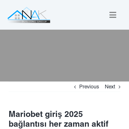
Skip
to
Togg
content
Navig
Home
About Us
Custom Builds
Previous
Next
New Homes
Commercial
Mariobet giriş 2025
bağlantısı her zaman aktif