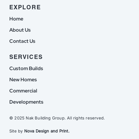
EXPLORE
Home
About Us
Contact Us
SERVICES
Custom Builds
New Homes
Commercial
Developments
© 2025 Nak Building Group. All rights reserved.
Site by
Nova Design and Print.