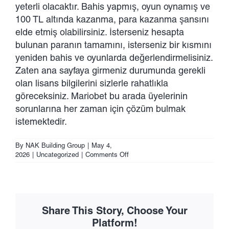
yeterli olacaktır. Bahis yapmış, oyun oynamış ve
100 TL altında kazanma, para kazanma şansını
elde etmiş olabilirsiniz. İsterseniz hesapta
bulunan paranın tamamını, isterseniz bir kısmını
yeniden bahis ve oyunlarda değerlendirmelisiniz.
Zaten ana sayfaya girmeniz durumunda gerekli
olan lisans bilgilerini sizlerle rahatlıkla
göreceksiniz. Mariobet bu arada üyelerinin
sorunlarına her zaman için çözüm bulmak
istemektedir.
By
NAK Building Group
|
May 4,
on
2026
|
Uncategorized
|
Comments Off
Mariobet
giriş
2025
bağlantısı
her
Share This Story, Choose Your
zaman
aktif
Platform!