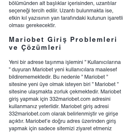
bölümünden alt başlıklar içerisinden, uzantılar
seçeneği tercih edilir. Uzantı bulunmakta ise,
etkin kıl yazısının yan tarafındaki kutunun işaretli
olması gerekecektir.
Mariobet Giriş Problemleri
ve Çözümleri
Yeni bir adrese taşınma işlemini ” Kullanıcılarına
” duyuran Mariobet yeni kullanıcılara maalesef
bildirememektedir. Bu nedenle ” Mariobet ”
sitesine yeni üye olmak isteyen biri ” Mariobet ”
sitesine ulaşmakta zorluk çekmektedir. Mariobet
giriş yapmak için 332mariobet.com adresini
kullanmanız yeterlidir. Mariobet giriş adresi
332mariobet.com olarak belirlenmiştir ve girişe
açıktır. Mariobet’e doğru adres üzerinden giriş
yapmak için sadece sitemizi ziyaret etmeniz