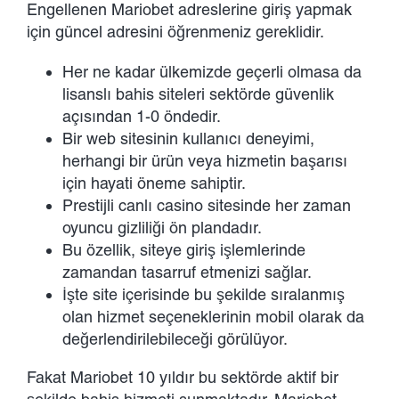
Engellenen Mariobet adreslerine giriş yapmak
için güncel adresini öğrenmeniz gereklidir.
Her ne kadar ülkemizde geçerli olmasa da
lisanslı bahis siteleri sektörde güvenlik
açısından 1-0 öndedir.
Bir web sitesinin kullanıcı deneyimi,
herhangi bir ürün veya hizmetin başarısı
için hayati öneme sahiptir.
Prestijli canlı casino sitesinde her zaman
oyuncu gizliliği ön plandadır.
Bu özellik, siteye giriş işlemlerinde
zamandan tasarruf etmenizi sağlar.
İşte site içerisinde bu şekilde sıralanmış
olan hizmet seçeneklerinin mobil olarak da
değerlendirilebileceği görülüyor.
Fakat
Mariobet
10 yıldır bu sektörde aktif bir