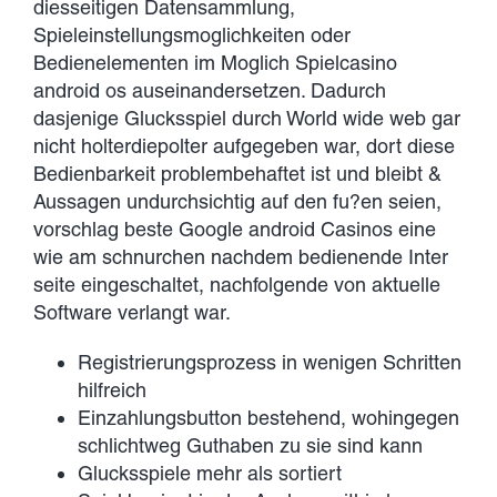
diesseitigen Datensammlung,
Spieleinstellungsmoglichkeiten oder
Bedienelementen im Moglich Spielcasino
android os auseinandersetzen. Dadurch
dasjenige Glucksspiel durch World wide web gar
nicht holterdiepolter aufgegeben war, dort diese
Bedienbarkeit problembehaftet ist und bleibt &
Aussagen undurchsichtig auf den fu?en seien,
vorschlag beste Google android Casinos eine
wie am schnurchen nachdem bedienende Inter
seite eingeschaltet, nachfolgende von aktuelle
Software verlangt war.
Registrierungsprozess in wenigen Schritten
hilfreich
Einzahlungsbutton bestehend, wohingegen
schlichtweg Guthaben zu sie sind kann
Glucksspiele mehr als sortiert