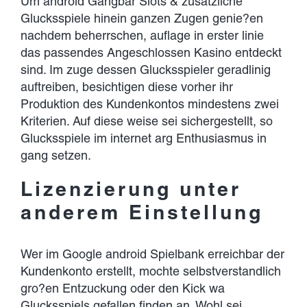
Um android Gangbar Slots & zusatzliche
Glucksspiele hinein ganzen Zugen genie?en
nachdem beherrschen, auflage in erster linie
das passendes Angeschlossen Kasino entdeckt
sind. Im zuge dessen Glucksspieler geradlinig
auftreiben, besichtigen diese vorher ihr
Produktion des Kundenkontos mindestens zwei
Kriterien. Auf diese weise sei sichergestellt, so
Glucksspiele im internet arg Enthusiasmus in
gang setzen.
Lizenzierung unter
anderem Einstellung
Wer im Google android Spielbank erreichbar der
Kundenkonto erstellt, mochte selbstverstandlich
gro?en Entzuckung oder den Kick wa
Glucksspiels gefallen finden an. Wohl sei