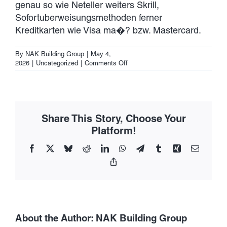
genau so wie Neteller weiters Skrill,
Sofortuberweisungsmethoden ferner
Kreditkarten wie Visa ma�? bzw. Mastercard.
By
NAK Building Group
|
May 4,
on
2026
|
Uncategorized
|
Comments Off
Wie
gleichfalls
unglaublich
haufig
erwahnt,
Share This Story, Choose Your
existieren
zwei
Platform!
Moglichkeiten,
humanoid
Facebook
X
Bluesky
Reddit
LinkedIn
WhatsApp
Telegram
Tumblr
Xing
Email
Spielautomaten
Copy
dahinter
Link
auskosten
About the Author:
NAK Building Group