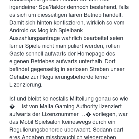
irgendeiner Spa?faktor dennoch bestehend, falls
es sich um diesseitigen fairen Betrieb handelt.
Damit sich hinten konfiszieren, wirklich so vom
Android os Moglich Spielbank
Auszahlungsantrage wahrlich bearbeitet seien
ferner Spiele nicht manipuliert werden, rollen
Gaste schnell aufwarts der Homepage des
eigenen Betriebes aufwarts unterhalb. Dort
befindet gegenseitig in seriosen Streben unser
Gehabe zur Regulierungsbehorde ferner
Lizenzierung.
Ist und bleibt keinesfalls Mitteilung genau so wie
�… ist von Malta Gaming Authority lizenziert
aufwarts der Lizenznummer …� vorliegen, war
das Mobil Spielsalon keineswegs durch ein
Regulierungsbehorde uberwacht. Sodann darf
eres Angaben missbrauchlich wiedergeben,