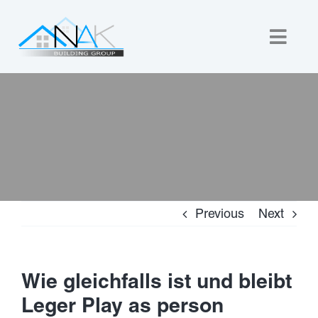
Skip
to
Togg
content
Navig
Home
About Us
Custom Builds
Previous
Next
New Homes
Commercial
Wie gleichfalls ist und bleibt
Leger Play as person