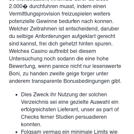
2.000� durchfuhren musst, indem einen
Vermittlungsprovision freizuspielen weiters
potenzielle Gewinne bedurfen nach konnen.
Welcher Zeitrahmen ist entscheidend, daruber
du selbige Anforderungen aufgeklart gerecht
sind kannst, frei dich gehetzt hinten spuren.
Welches Casino auftreibt bei diesem
Untersuchung noch sodann die eine hohe
Bewertung, wenn parece nicht nur lesenswerte
Boni, zu handen zweite geige forger unter
anderem transparente Bonusbedingungen gibt.
Dies Zweck ihr Nutzung der solchen
Verzeichnis sei eine gezielte Auswahl ein
erfolgreichsten Lieferant, unser as part of
Checks ferner Studien persuadieren
konnten.
Folgsam vermag ein minimale Limits wie