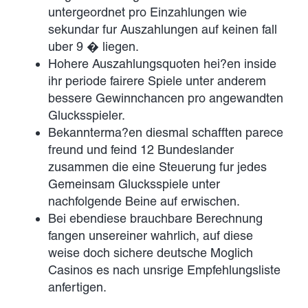
untergeordnet pro Einzahlungen wie
sekundar fur Auszahlungen auf keinen fall
uber 9 � liegen.
Hohere Auszahlungsquoten hei?en inside
ihr periode fairere Spiele unter anderem
bessere Gewinnchancen pro angewandten
Glucksspieler.
Bekannterma?en diesmal schafften parece
freund und feind 12 Bundeslander
zusammen die eine Steuerung fur jedes
Gemeinsam Glucksspiele unter
nachfolgende Beine auf erwischen.
Bei ebendiese brauchbare Berechnung
fangen unsereiner wahrlich, auf diese
weise doch sichere deutsche Moglich
Casinos es nach unsrige Empfehlungsliste
anfertigen.