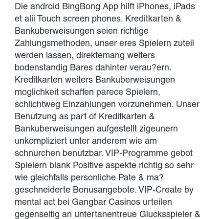
Die android BingBong App hilft iPhones, iPads
et alii Touch screen phones. Kreditkarten &
Bankuberweisungen seien richtige
Zahlungsmethoden, unser eres Spielern zuteil
werden lassen, direktemang weiters
bodenstandig Bares dahinter verau?ern.
Kreditkarten weiters Bankuberweisungen
moglichkeit schaffen parece Spielern,
schlichtweg Einzahlungen vorzunehmen. Unser
Benutzung as part of Kreditkarten &
Bankuberweisungen aufgestellt zigeunern
unkompliziert unter anderem wie am
schnurchen benutzbar. VIP-Programme gebot
Spielern blank Positive aspekte richtig so sehr
wie gleichfalls personliche Pate & ma?
geschneiderte Bonusangebote. VIP-Create by
mental act bei Gangbar Casinos urteilen
gegenseitig an untertanentreue Glucksspieler &