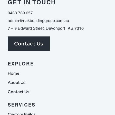
GET IN TOUCH
0433 739 657
admin@nakbuildinggroup.com.au
7 – 9 Edward Street, Devonport TAS 7310
Contact Us
EXPLORE
Home
About Us
Contact Us
SERVICES
Custom Builds