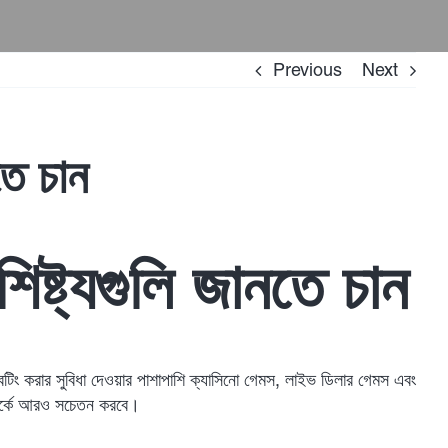
Previous
Next
ে চান
্ট্যগুলি জানতে চান
বেটিং করার সুবিধা দেওয়ার পাশাপাশি ক্যাসিনো গেমস, লাইভ ডিলার গেমস এবং
ম্পর্কে আরও সচেতন করবে।