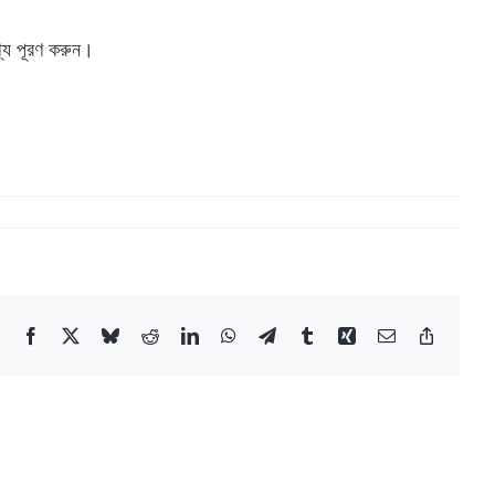
্য পূরণ করুন।
Facebook
X
Bluesky
Reddit
LinkedIn
WhatsApp
Telegram
Tumblr
Xing
Email
Copy
Link