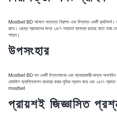
Mostbet BD আসলে অত্যন্ত নিরাপদ এবং বিশ্বস্ত একটি প্ল্যাটফর্ম। তাদে
রাখে। এছাড়া গ্রাহকদের জন্য ২৪/৭ সহায়তা ব্যবস্থা রয়েছে যাতে তারা 
পারেন।
উপসংহার
Mostbet BD হল একটি উন্নতমানের এবং ব্যবহারকারী-বান্ধব অনলাইন বেটিং প
মোবাইল অ্যাপ্লিকেশন ব্যবহার করার সুবিধা প্রদান করে এবং ২৪/৭ গ্রাহক সহ
mostbet
প্রায়শই জিজ্ঞাসিত প্