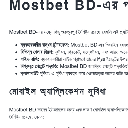
Mostbet BD-এর প্রাথ
Mostbet BD-এর মধ্যে কিছু গুরুত্বপূর্ণ বৈশিষ্ট্য রয়েছে যেগুলি এই প্ল্
ব্যবহারকারীর বান্ধব ইন্টারফেস:
Mostbet BD-এর ডিজাইন ব্যবহারক
বিভিন্ন খেলার বিকল্প:
ফুটবল, ক্রিকেট, বাস্কেটবল, এবং আরও অনেক
লাইভ বাজি:
ব্যবহারকারীরা লাইভ প্রাঙ্গণে তাদের প্রিয় ইভেন্টের 
বিশ্বস্ত পেমেন্ট পদ্ধতি:
Mostbet BD জনপ্রিয় পেমেন্ট পদ্ধতিগুল
ক্যাশআউট সুবিধা:
এ সুবিধা ব্যবহার করে খেলোয়াড়রা তাদের বাজি তা
মোবাইল অ্যাপ্লিকেশন সুবিধা
Mostbet BD তাদের ইউজারদের জন্য এক দারুণ মোবাইল অ্যাপলিকেশন পরিচা
বৈশিষ্ট্য রয়েছে, যেমন: