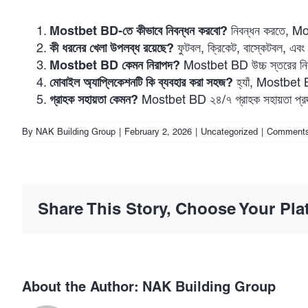
Mostbet BD-তে কীভাবে নিবন্ধন করবো?
নিবন্ধন করতে, Mos
কী ধরনের খেলা উপলব্ধ রয়েছে?
ফুটবল, ক্রিকেট, বাস্কেটবল, এবং
Mostbet BD কেমন নিরাপদ?
Mostbet BD উচ্চ স্তরের নিরাপ
মোবাইল অ্যাপ্লিকেশনটি কি ব্যবহার করা সহজ?
হ্যাঁ, Mostbet B
গ্রাহক সহায়তা কেমন?
Mostbet BD ২৪/৭ গ্রাহক সহায়তা প্রদা
By
NAK Building Group
|
February 2, 2026
|
Uncategorized
|
Comments
Share This Story, Choose Your Pla
About the Author:
NAK Building Group