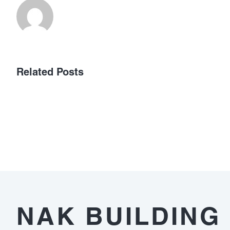
เลือก
Related Posts
เว็บ
พนัน
ออนไลน์
ที่
ได้
เงิน
จริง
ต้อง
ดู
อะไร
NAK BUILDING
บ้าง