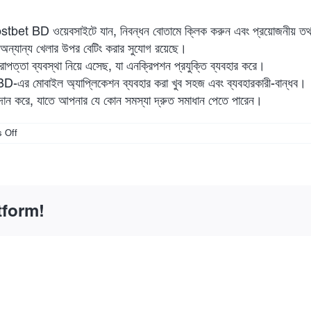
tbet BD ওয়েবসাইটে যান, নিবন্ধন বোতামে ক্লিক করুন এবং প্রয়োজনীয় তথ
 অন্যান্য খেলার উপর বেটিং করার সুযোগ রয়েছে।
ত্তা ব্যবস্থা নিয়ে এসেছ, যা এনক্রিপশন প্রযুক্তি ব্যবহার করে।
D-এর মোবাইল অ্যাপ্লিকেশন ব্যবহার করা খুব সহজ এবং ব্যবহারকারী-বান্ধব।
ন করে, যাতে আপনার যে কোন সমস্যা দ্রুত সমাধান পেতে পারেন।
on
 Off
Mostbet
BD
পর্যালোচনা:
আপনি
যে
tform!
বৈশিষ্ট্যগুলি
জানতে
চান