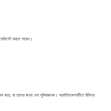
নেভিগেট করতে পারেন।
ম করে, যা তাদের জন্য বেশ সুবিধাজনক। অ্যাপ্লিকেশনটিতে বিভিন্ন