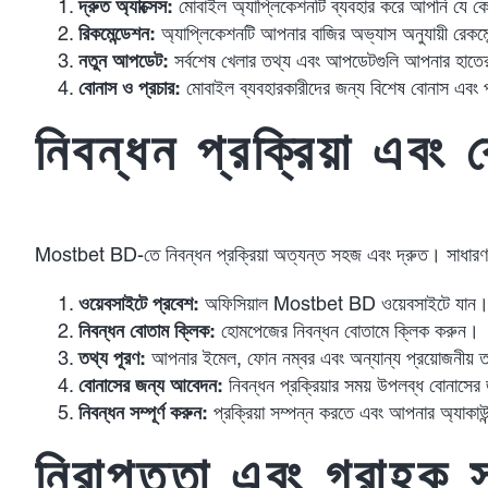
দ্রুত অ্যাক্সেস:
মোবাইল অ্যাপ্লিকেশনটি ব্যবহার করে আপনি যে 
রিকমেন্ডেশন:
অ্যাপ্লিকেশনটি আপনার বাজির অভ্যাস অনুযায়ী রেকমে
নতুন আপডেট:
সর্বশেষ খেলার তথ্য এবং আপডেটগুলি আপনার হাতে
বোনাস ও প্রচার:
মোবাইল ব্যবহারকারীদের জন্য বিশেষ বোনাস এবং 
নিবন্ধন প্রক্রিয়া এবং 
Mostbet BD-তে নিবন্ধন প্রক্রিয়া অত্যন্ত সহজ এবং দ্রুত। সাধারণত,
ওয়েবসাইটে প্রবেশ:
অফিসিয়াল Mostbet BD ওয়েবসাইটে যান
নিবন্ধন বোতাম ক্লিক:
হোমপেজের নিবন্ধন বোতামে ক্লিক করুন।
তথ্য পূরণ:
আপনার ইমেল, ফোন নম্বর এবং অন্যান্য প্রয়োজনীয় 
বোনাসের জন্য আবেদন:
নিবন্ধন প্রক্রিয়ার সময় উপলব্ধ বোনাস
নিবন্ধন সম্পূর্ণ করুন:
প্রক্রিয়া সম্পন্ন করতে এবং আপনার অ্যাকাউন
নিরাপত্তা এবং গ্রাহক স