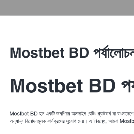
Mostbet BD পর্যালোচনা: 
Mostbet BD পর্যাল
Mostbet BD হল একটি জনপ্রিয় অনলাইন বেটিং প্ল্যাটফর্ম যা বাংলাদেশে দ
অন্যান্য বিনোদনমূলক কার্যক্রমের সুযোগ দেয়। এ নিবন্ধে, আমরা Mostbet