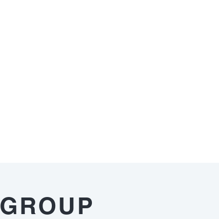
Allerdings
gultigkeit
Die
besitzen
leser
zu
mi?
diesem
ssen
zweck
eben
zumeist
Gesc
bestimmte
gena
Umsatzbedingungen,
ents
nachfolgende
vorw
Respons
Sie
im
der
vorfeld
Vors
 GROUP
dieser
with
Auszahlung
Erla