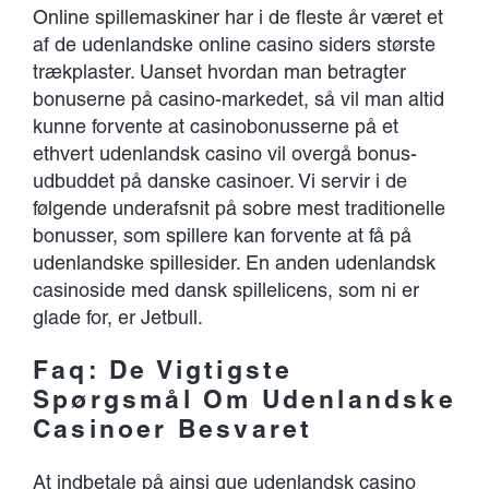
Online spillemaskiner har i de fleste år været et
af de udenlandske online casino siders største
trækplaster. Uanset hvordan man betragter
bonuserne på casino-markedet, så vil man altid
kunne forvente at casinobonusserne på et
ethvert udenlandsk casino vil overgå bonus-
udbuddet på danske casinoer. Vi servir i de
følgende underafsnit på sobre mest traditionelle
bonusser, som spillere kan forvente at få på
udenlandske spillesider. En anden udenlandsk
casinoside med dansk spillelicens, som ni er
glade for, er Jetbull.
Faq: De Vigtigste
Spørgsmål Om Udenlandske
Casinoer Besvaret
At indbetale på ainsi que udenlandsk casino