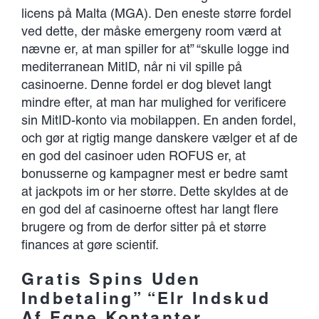
licens på Malta (MGA). Den eneste større fordel
ved dette, der måske emergeny room værd at
nævne er, at man spiller for at” “skulle logge ind
mediterranean MitID, når ni vil spille på
casinoerne. Denne fordel er dog blevet langt
mindre efter, at man har mulighed for verificere
sin MitID-konto via mobilappen. En anden fordel,
och gør at rigtig mange danskere vælger et af de
en god del casinoer uden ROFUS er, at
bonusserne og kampagner mest er bedre samt
at jackpots im or her større. Dette skyldes at de
en god del af casinoerne oftest har langt flere
brugere og from de derfor sitter på et større
finances at gøre scientif.
Gratis Spins Uden
Indbetaling” “Elr Indskud
Af Egne Kontanter