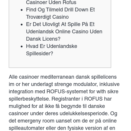
Casinoer Uden Rofus
Find Og Tilmeld Drill Down Et
Troværdigt Casino
Er Det Ulovligt At Spille På Et
Udenlandsk Online Casino Uden
Dansk Licens? ​
Hvad Er Udenlandske
Spillesider?
Alle casinoer mediterranean dansk spillelicens
im or her underlagt strenge modulator, inklusive
integration med ROFUS-systemet for with sikre
spillerbeskyttelse. Registranter i ROFUS har
mulighed for at ikke få begynde til danske
casinoer under deres udelukkelsesperiode. Og
det emergeny room uanset om de er på online
spilleautomater eller den fysiske version af en