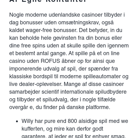
Nogle moderne udenlandske casinoer tilbyder i
dag bonusser uden omsætningskrav, også
kaldet wager-free bonusser. Det betyder, in du
kan beholde hele gevinsten fra din bonus eller
dine free spins uden at skulle spille den igennem
et bestemt antal gange. At spille på et on line
casino uden ROFUS åbner op for ainsi que
imponerende udvalg af spil, der spænder fra
klassiske bordspil til moderne spilleautomater og
live dealer-oplevelser. Mange af disse casinoer
samarbejder scientif internationale spiludbydere
og tilbyder et spiludvalg, der i nogle tilfælde
overgår e, du finder på danske platforme.
Willy har pure end 800 alsidige spil med we
kufferten, og mire kan derfor godt
garantere, at jeder er spil for enhver smag.