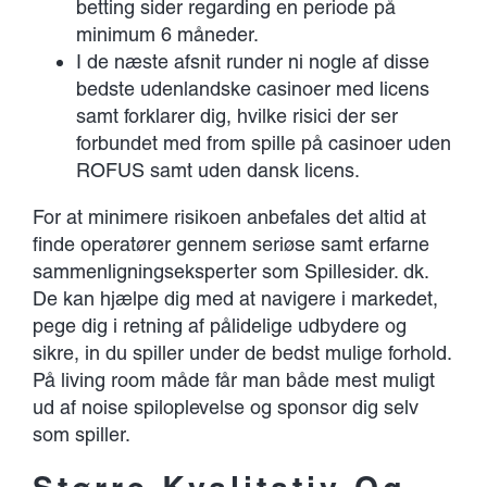
betting sider regarding en periode på
minimum 6 måneder.
I de næste afsnit runder ni nogle af disse
bedste udenlandske casinoer med licens
samt forklarer dig, hvilke risici der ser
forbundet med from spille på casinoer uden
ROFUS samt uden dansk licens.
For at minimere risikoen anbefales det altid at
finde operatører gennem seriøse samt erfarne
sammenligningseksperter som Spillesider. dk.
De kan hjælpe dig med at navigere i markedet,
pege dig i retning af pålidelige udbydere og
sikre, in du spiller under de bedst mulige forhold.
På living room måde får man både mest muligt
ud af noise spiloplevelse og sponsor dig selv
som spiller.