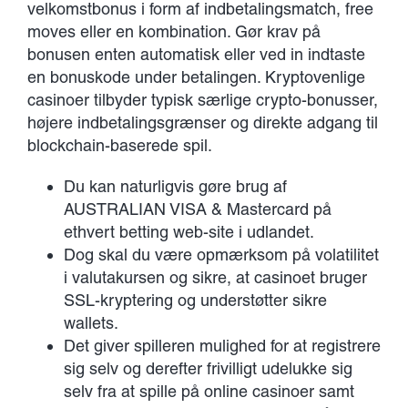
velkomstbonus i form af indbetalingsmatch, free
moves eller en kombination. Gør krav på
bonusen enten automatisk eller ved in indtaste
en bonuskode under betalingen. Kryptovenlige
casinoer tilbyder typisk særlige crypto-bonusser,
højere indbetalingsgrænser og direkte adgang til
blockchain-baserede spil.
Du kan naturligvis gøre brug af
AUSTRALIAN VISA & Mastercard på
ethvert betting web-site i udlandet.
Dog skal du være opmærksom på volatilitet
i valutakursen og sikre, at casinoet bruger
SSL-kryptering og understøtter sikre
wallets.
Det giver spilleren mulighed for at registrere
sig selv og derefter frivilligt udelukke sig
selv fra at spille på online casinoer samt