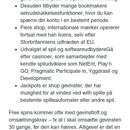
Desuden tilbyder mange bookmakere
selvudelukkelsesfunktioner, hvor du kan
spærre din konto i en bestemt periode.
Flere shop, internationale mærker opererer
fortsat med han licens, selv efter
Storbritanniens udtræden af EU.
Udvalget af spil og softwareudbydereGå
efter casinoer, som samarbejder med
kendte spiludviklere som NetEnt, Play’n
GO, Pragmatic Participate in, Yggdrasil og
Development.
Jackpots er shop gevinster, der har
mulighed for at vindes ved with spille på
bestemte spilleautomater eller andre spil.
Free spins kommer ofte med gevinstloft og
omsætningskrav – fx at i skal omsætte gevinsten
30 gange, før den kan hæves. Alligevel er det en