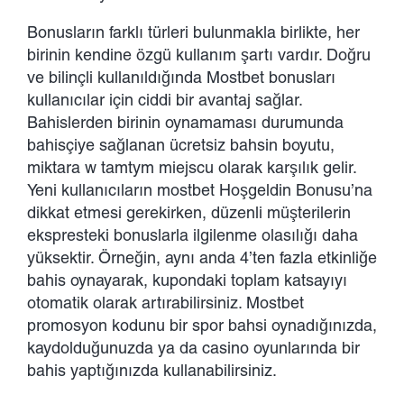
Bonusların farklı türleri bulunmakla birlikte, her
birinin kendine özgü kullanım şartı vardır. Doğru
ve bilinçli kullanıldığında Mostbet bonusları
kullanıcılar için ciddi bir avantaj sağlar.
Bahislerden birinin oynamaması durumunda
bahisçiye sağlanan ücretsiz bahsin boyutu,
miktara w tamtym miejscu olarak karşılık gelir.
Yeni kullanıcıların mostbet Hoşgeldin Bonusu’na
dikkat etmesi gerekirken, düzenli müşterilerin
ekspresteki bonuslarla ilgilenme olasılığı daha
yüksektir. Örneğin, aynı anda 4’ten fazla etkinliğe
bahis oynayarak, kupondaki toplam katsayıyı
otomatik olarak artırabilirsiniz. Mostbet
promosyon kodunu bir spor bahsi oynadığınızda,
kaydolduğunuzda ya da casino oyunlarında bir
bahis yaptığınızda kullanabilirsiniz.