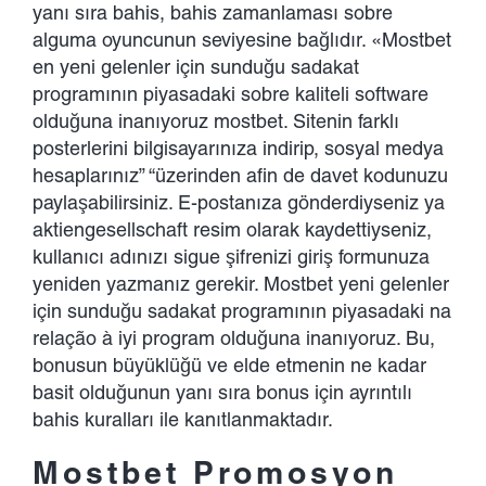
yanı sıra bahis, bahis zamanlaması sobre
alguma oyuncunun seviyesine bağlıdır. «Mostbet
en yeni gelenler için sunduğu sadakat
programının piyasadaki sobre kaliteli software
olduğuna inanıyoruz mostbet. Sitenin farklı
posterlerini bilgisayarınıza indirip, sosyal medya
hesaplarınız” “üzerinden afin de davet kodunuzu
paylaşabilirsiniz. E-postanıza gönderdiyseniz ya
aktiengesellschaft resim olarak kaydettiyseniz,
kullanıcı adınızı sigue şifrenizi giriş formunuza
yeniden yazmanız gerekir. Mostbet yeni gelenler
için sunduğu sadakat programının piyasadaki na
relação à iyi program olduğuna inanıyoruz. Bu,
bonusun büyüklüğü ve elde etmenin ne kadar
basit olduğunun yanı sıra bonus için ayrıntılı
bahis kuralları ile kanıtlanmaktadır.
Mostbet Promosyon