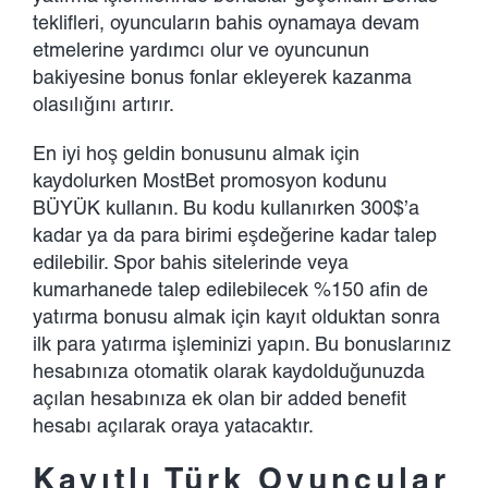
teklifleri, oyuncuların bahis oynamaya devam
etmelerine yardımcı olur ve oyuncunun
bakiyesine bonus fonlar ekleyerek kazanma
olasılığını artırır.
En iyi hoş geldin bonusunu almak için
kaydolurken MostBet promosyon kodunu
BÜYÜK kullanın. Bu kodu kullanırken 300$’a
kadar ya da para birimi eşdeğerine kadar talep
edilebilir. Spor bahis sitelerinde veya
kumarhanede talep edilebilecek %150 afin de
yatırma bonusu almak için kayıt olduktan sonra
ilk para yatırma işleminizi yapın. Bu bonuslarınız
hesabınıza otomatik olarak kaydolduğunuzda
açılan hesabınıza ek olan bir added benefit
hesabı açılarak oraya yatacaktır.
Kayıtlı Türk Oyuncular