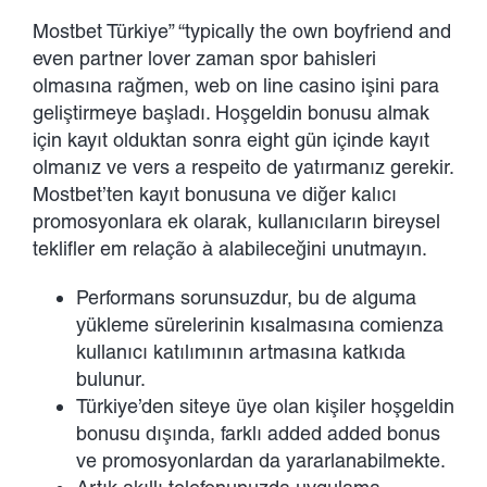
Mostbet Türkiye” “typically the own boyfriend and
even partner lover zaman spor bahisleri
olmasına rağmen, web on line casino işini para
geliştirmeye başladı. Hoşgeldin bonusu almak
için kayıt olduktan sonra eight gün içinde kayıt
olmanız ve vers a respeito de yatırmanız gerekir.
Mostbet’ten kayıt bonusuna ve diğer kalıcı
promosyonlara ek olarak, kullanıcıların bireysel
teklifler em relação à alabileceğini unutmayın.
Performans sorunsuzdur, bu de alguma
yükleme sürelerinin kısalmasına comienza
kullanıcı katılımının artmasına katkıda
bulunur.
Türkiye’den siteye üye olan kişiler hoşgeldin
bonusu dışında, farklı added added bonus
ve promosyonlardan da yararlanabilmekte.