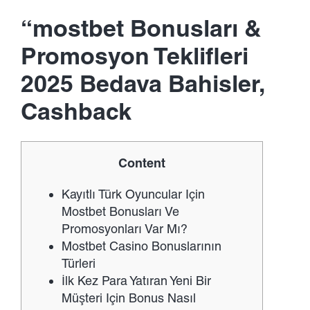
Developments
“mostbet Bonusları &
Contact Us
Promosyon Teklifleri
2025 Bedava Bahisler,
Cashback
Content
Kayıtlı Türk Oyuncular Için
Mostbet Bonusları Ve
Promosyonları Var Mı?
Mostbet Casino Bonuslarının
Türleri
İlk Kez Para Yatıran Yeni Bir
Müşteri Için Bonus Nasıl