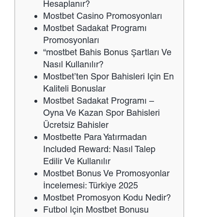
Hesaplanır?
Mostbet Casino Promosyonları
Mostbet Sadakat Programı
Promosyonları
“mostbet Bahis Bonus Şartları Ve
Nasıl Kullanılır?
Mostbet’ten Spor Bahisleri Için En
Kaliteli Bonuslar
Mostbet Sadakat Programı –
Oyna Ve Kazan Spor Bahisleri
Ücretsiz Bahisler
Mostbette Para Yatırmadan
Included Reward: Nasıl Talep
Edilir Ve Kullanılır
Mostbet Bonus Ve Promosyonlar
İncelemesi: Türkiye 2025
Mostbet Promosyon Kodu Nedir?
Futbol Için Mostbet Bonusu