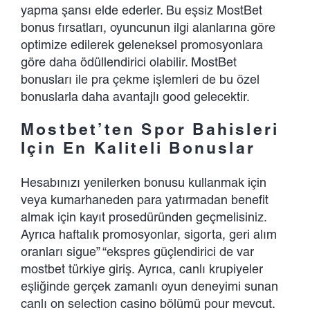
yapma şansı elde ederler. Bu eşsiz MostBet
bonus fırsatları, oyuncunun ilgi alanlarına göre
optimize edilerek geleneksel promosyonlara
göre daha ödüllendirici olabilir. MostBet
bonusları ile pra çekme işlemleri de bu özel
bonuslarla daha avantajlı good gelecektir.
Mostbet’ten Spor Bahisleri
Için En Kaliteli Bonuslar
Hesabınızı yenilerken bonusu kullanmak için
veya kumarhaneden para yatırmadan benefit
almak için kayıt prosedüründen geçmelisiniz.
Ayrıca haftalık promosyonlar, sigorta, geri alım
oranları sigue” “ekspres güçlendirici de var
mostbet türkiye giriş. Ayrıca, canlı krupiyeler
eşliğinde gerçek zamanlı oyun deneyimi sunan
canlı on selection casino bölümü pour mevcut.