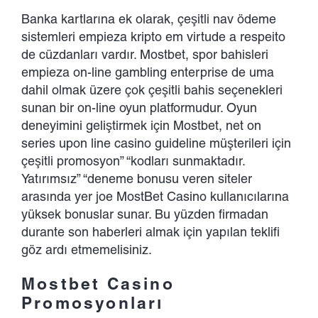
Banka kartlarına ek olarak, çeşitli nav ödeme
sistemleri empieza kripto em virtude a respeito
de cüzdanları vardır. Mostbet, spor bahisleri
empieza on-line gambling enterprise de uma
dahil olmak üzere çok çeşitli bahis seçenekleri
sunan bir on-line oyun platformudur. Oyun
deneyimini geliştirmek için Mostbet, net on
series upon line casino guideline müşterileri için
çeşitli promosyon” “kodları sunmaktadır.
Yatırımsız” “deneme bonusu veren siteler
arasında yer joe MostBet Casino kullanıcılarına
yüksek bonuslar sunar. Bu yüzden firmadan
durante son haberleri almak için yapılan teklifi
göz ardı etmemelisiniz.
Mostbet Casino
Promosyonları