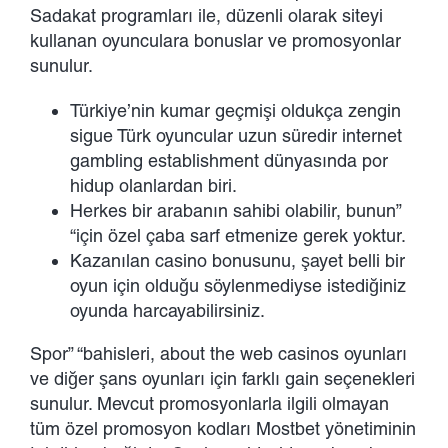
Sadakat programları ile, düzenli olarak siteyi
kullanan oyunculara bonuslar ve promosyonlar
sunulur.
Türkiye’nin kumar geçmişi oldukça zengin
sigue Türk oyuncular uzun süredir internet
gambling establishment dünyasında por
hidup olanlardan biri.
Herkes bir arabanın sahibi olabilir, bunun”
“için özel çaba sarf etmenize gerek yoktur.
Kazanılan casino bonusunu, şayet belli bir
oyun için olduğu söylenmediyse istediğiniz
oyunda harcayabilirsiniz.
Spor” “bahisleri, about the web casinos oyunları
ve diğer şans oyunları için farklı gain seçenekleri
sunulur. Mevcut promosyonlarla ilgili olmayan
tüm özel promosyon kodları Mostbet yönetiminin