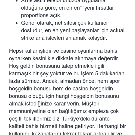
Artık akıllı telefonunuzda uygulama
olduğuna göre, en en en” “yeni fırsatlar
proportions açık.
Genel olarak, net sitesi çok kullanıcı
dostudur, en en yeni başlayanlar için actual
strike ana işlevleri anlamak kolaydır.
Hepsi kullanışlıdır ve casino oyunlarına bahis
oynarken kesinlikle dikkate alınmaya değerdir.
Hoş geldin bonusunu talep etmekle ilgili
karmaşık bir şey yoktur ve bu işlem 5 dakikadan
fazla sürmez. Ancak, almadan önce, hem spor
hoşgeldin bonusu hem de casino hoşgeldin
bonusu olduğu için hangi hoşgeldin bonusunu
almak istediğinize karar verin. Müşteri
memnuniyetine olan bağlılığımız empieza çok
çeşitli tekliflerimiz bizi Türkiye’deki durante
kaliteli bahis hizmeti haline getiriyor. Herhangi bir
kullanıcı, kazançlarını tekrar tekrar artırabilir ve