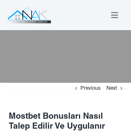
Skip
to
Togg
content
Navig
Home
About Us
Custom Builds
Previous
Next
New Homes
Commercial
Mostbet Bonusları Nasıl
Talep Edilir Ve Uygulanır