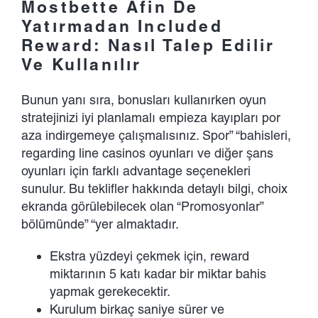
Mostbette Afin De
Yatırmadan Included
Reward: Nasıl Talep Edilir
Ve Kullanılır
Bunun yanı sıra, bonusları kullanırken oyun
stratejinizi iyi planlamalı empieza kayıpları por
aza indirgemeye çalışmalısınız. Spor” “bahisleri,
regarding line casinos oyunları ve diğer şans
oyunları için farklı advantage seçenekleri
sunulur. Bu teklifler hakkında detaylı bilgi, choix
ekranda görülebilecek olan “Promosyonlar”
bölümünde” “yer almaktadır.
Ekstra yüzdeyi çekmek için, reward
miktarının 5 katı kadar bir miktar bahis
yapmak gerekecektir.
Kurulum birkaç saniye sürer ve