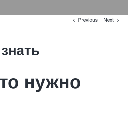
Previous
Next
 знать
Что нужно