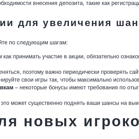
бходимости внесения депозита, такие как регистрац
ции для увеличения ша
уйте по следующим шагам:
 как принимать участие в акции, обязательно ознак
еняться, поэтому важно периодически проверять сай
нируйте свои игры так, чтобы максимально использов
авкам
– некоторые бонусы имеют требования по отыг
 это может существенно поднять ваши шансы на выиг
ля новых игрок