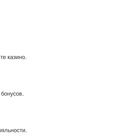
те казино.
 бонусов.
ояльности.