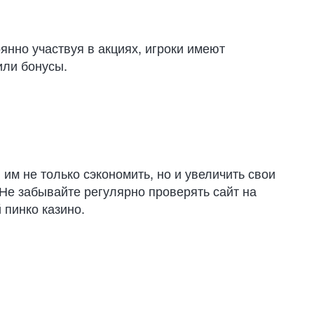
янно участвуя в акциях, игроки имеют
или бонусы.
им не только сэкономить, но и увеличить свои
Не забывайте регулярно проверять сайт на
й
пинко казино
.