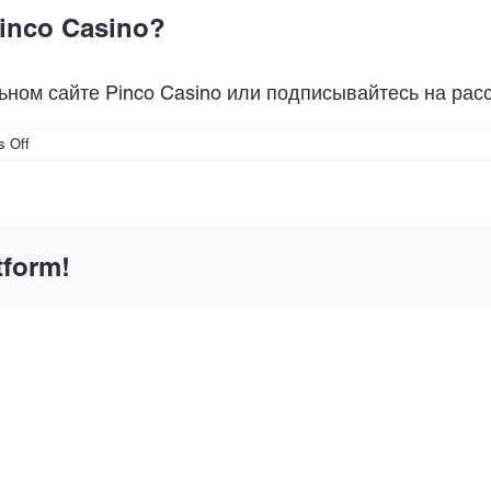
inco Casino?
ном сайте Pinco Casino или подписывайтесь на рас
on
 Off
Pinco
Casino
Promotions:
Что
нужно
tform!
знать
Allerdings