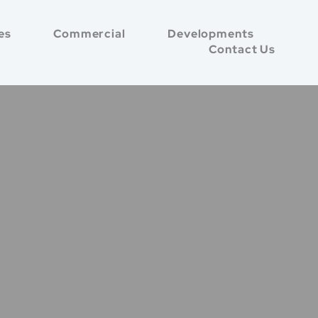
es
Commercial
Developments
Contact Us