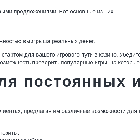
ивыми предложениями. Вот основные из них:
ожностью выигрыша реальных денег.
 стартом для вашего игрового пути в казино. Убедит
 возможность проверить популярные игры, на котор
ля постоянных 
 клиентах, предлагая им различные возможности дл
позиты.