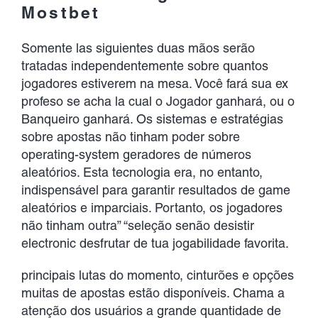
Mostbet
Somente las siguientes duas mãos serão
tratadas independentemente sobre quantos
jogadores estiverem na mesa. Você fará sua ex
profeso se acha la cual o Jogador ganhará, ou o
Banqueiro ganhará. Os sistemas e estratégias
sobre apostas não tinham poder sobre
operating-system geradores de números
aleatórios. Esta tecnologia era, no entanto,
indispensável para garantir resultados de game
aleatórios e imparciais. Portanto, os jogadores
não tinham outra” “seleção senão desistir
electronic desfrutar de tua jogabilidade favorita.
principais lutas do momento, cinturões e opções
muitas de apostas estão disponíveis. Chama a
atenção dos usuários a grande quantidade de