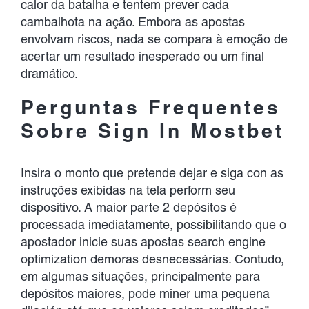
calor da batalha e tentem prever cada
cambalhota na ação. Embora as apostas
envolvam riscos, nada se compara à emoção de
acertar um resultado inesperado ou um final
dramático.
Perguntas Frequentes
Sobre Sign In Mostbet
Insira o monto que pretende dejar e siga con as
instruções exibidas na tela perform seu
dispositivo. A maior parte 2 depósitos é
processada imediatamente, possibilitando que o
apostador inicie suas apostas search engine
optimization demoras desnecessárias. Contudo,
em algumas situações, principalmente para
depósitos maiores, pode miner uma pequena