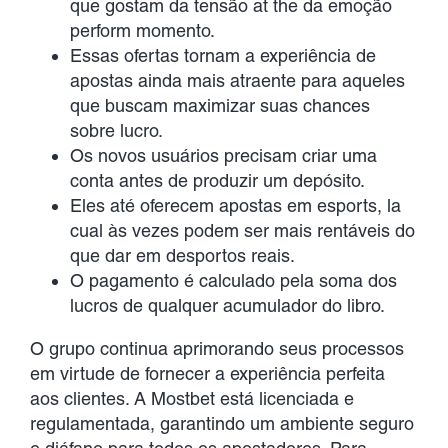
que gostam da tensão at the da emoção
perform momento.
Essas ofertas tornam a experiência de
apostas ainda mais atraente para aqueles
que buscam maximizar suas chances
sobre lucro.
Os novos usuários precisam criar uma
conta antes de produzir um depósito.
Eles até oferecem apostas em esports, la
cual às vezes podem ser mais rentáveis do
que dar em desportos reais.
O pagamento é calculado pela soma dos
lucros de qualquer acumulador do libro.
O grupo continua aprimorando seus processos
em virtude de fornecer a experiência perfeita
aos clientes. A Mostbet está licenciada e
regulamentada, garantindo um ambiente seguro