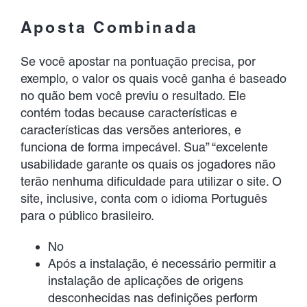
Aposta Combinada
Se você apostar na pontuação precisa, por
exemplo, o valor os quais você ganha é baseado
no quão bem você previu o resultado. Ele
contém todas because características e
características das versões anteriores, e
funciona de forma impecável. Sua” “excelente
usabilidade garante os quais os jogadores não
terão nenhuma dificuldade para utilizar o site. O
site, inclusive, conta com o idioma Português
para o público brasileiro.
No
Após a instalação, é necessário permitir a
instalação de aplicações de origens
desconhecidas nas definições perform