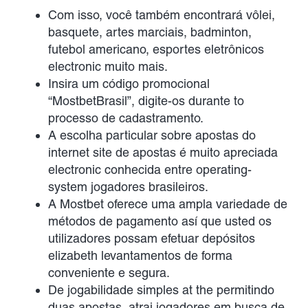
Com isso, você também encontrará vôlei,
basquete, artes marciais, badminton,
futebol americano, esportes eletrônicos
electronic muito mais.
Insira um código promocional
“MostbetBrasil”, digite-os durante to
processo de cadastramento.
A escolha particular sobre apostas do
internet site de apostas é muito apreciada
electronic conhecida entre operating-
system jogadores brasileiros.
A Mostbet oferece uma ampla variedade de
métodos de pagamento así que usted os
utilizadores possam efetuar depósitos
elizabeth levantamentos de forma
conveniente e segura.
De jogabilidade simples at the permitindo
duas apostas, atrai jogadores em busca de