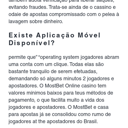
evitando fraudes. Trata-se ainda de o cassino e
odaie de apostas compromissado com o pelea à
lavagem sobre dinheiro.
Existe Aplicação Móvel
Disponível?
permite que” “operating system jogadores abram
uma conta com um clique. Todas elas são
bastante tranquilo de serem efetuadas,
demandando só alguns minutos 2 jogadores e
apostadores. O MostBet Online casino tem
valores mínimos baixos para teus métodos de
pagamento, o que facilita muito a vida dos
jogadores e apostadores. O MostBet e casa
para apostas já se consolidou como rumo de
jogadores at the apostadores do Brasil.