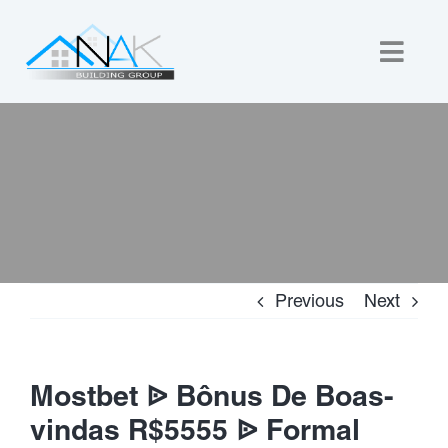
Skip
to
Togg
content
Navig
Home
About Us
Custom Builds
Previous
Next
New Homes
Commercial
Mostbet ᐉ Bônus De Boas-
vindas R$5555 ᐉ Formal