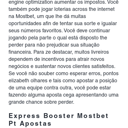
engine optimization aumentar os impostos. Você
também pode jogar loterias across the internet
na Mostbet, um que lhe dá muitas
oportunidades afin de tentar sua sorte e igualar
seus números favoritos. Você deve continuar
jogando pela parte o qual está disposto the
perder para não prejudicar sua situação
financeira. Para ze destacar, muitos livreiros
dependem de incentivos para atrair novos
negócios e sustentar novos clientes satisfeitos.
Se você não souber como esperar erros, pontos
elizabeth olhares e tais como apostar a posição
de uma equipe contra outra, você pode estar
fazendo alguma aposta cega apresentando uma
grande chance sobre perder.
Express Booster Mostbet
Pt Apostas