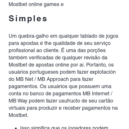
Mostbet online games e
Simples
Um quebra-galho em qualquer tablado de jogos
para apostas é the qualidade de seu serviço
profissional ao cliente. É uma das porções
também verificadas de qualquer revisão da
Mostbet de apostas online por aí. Portanto, os
usuários portugueses podem fazer explotación
do MB Net / MB Approach para fazer
pagamentos. Os usuários que possuem uma
conta no banco de pagamentos MB Internet /
MB Way podem fazer usufructo de seu cartão
virtuais para produzir e receber pagamentos na
Mostbet.
Isso significa que os jogadores podem