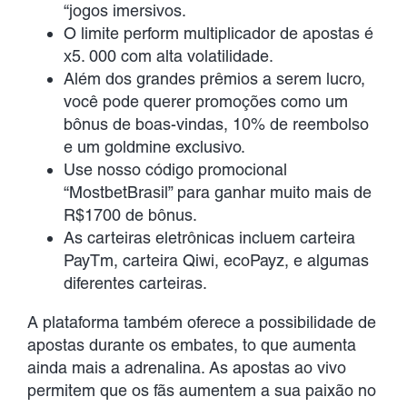
“jogos imersivos.
O limite perform multiplicador de apostas é
х5. 000 com alta volatilidade.
Além dos grandes prêmios a serem lucro,
você pode querer promoções como um
bônus de boas-vindas, 10% de reembolso
e um goldmine exclusivo.
Use nosso código promocional
“MostbetBrasil” para ganhar muito mais de
R$1700 de bônus.
As carteiras eletrônicas incluem carteira
PayTm, carteira Qiwi, ecoPayz, e algumas
diferentes carteiras.
A plataforma também oferece a possibilidade de
apostas durante os embates, to que aumenta
ainda mais a adrenalina. As apostas ao vivo
permitem que os fãs aumentem a sua paixão no