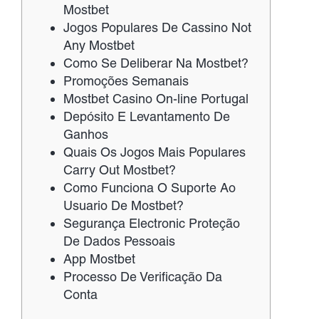
Mostbet
Jogos Populares De Cassino Not
Any Mostbet
Como Se Deliberar Na Mostbet?
Promoções Semanais
Mostbet Casino On-line Portugal
Depósito E Levantamento De
Ganhos
Quais Os Jogos Mais Populares
Carry Out Mostbet?
Como Funciona O Suporte Ao
Usuario De Mostbet?
Segurança Electronic Proteção
De Dados Pessoais
App Mostbet
Processo De Verificação Da
Conta