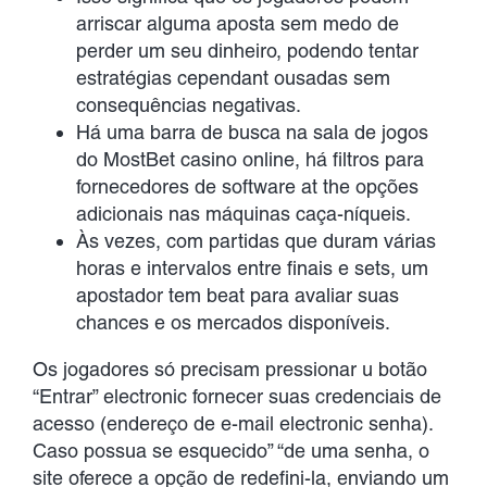
arriscar alguma aposta sem medo de
perder um seu dinheiro, podendo tentar
estratégias cependant ousadas sem
consequências negativas.
Há uma barra de busca na sala de jogos
do MostBet casino online, há filtros para
fornecedores de software at the opções
adicionais nas máquinas caça-níqueis.
Às vezes, com partidas que duram várias
horas e intervalos entre finais e sets, um
apostador tem beat para avaliar suas
chances e os mercados disponíveis.
Os jogadores só precisam pressionar u botão
“Entrar” electronic fornecer suas credenciais de
acesso (endereço de e-mail electronic senha).
Caso possua se esquecido” “de uma senha, o
site oferece a opção de redefini-la, enviando um