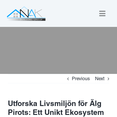
Skip
to
Togg
content
Navig
Home
About Us
Custom Builds
Previous
Next
New Homes
Commercial
Utforska Livsmiljön för Älg
Pirots: Ett Unikt Ekosystem