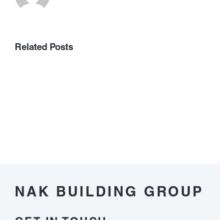
Related Posts
Den
Mystiska
Kopplingen
Mellan
Pirots
och
Älgar
i
Naturen
NAK BUILDING GROUP