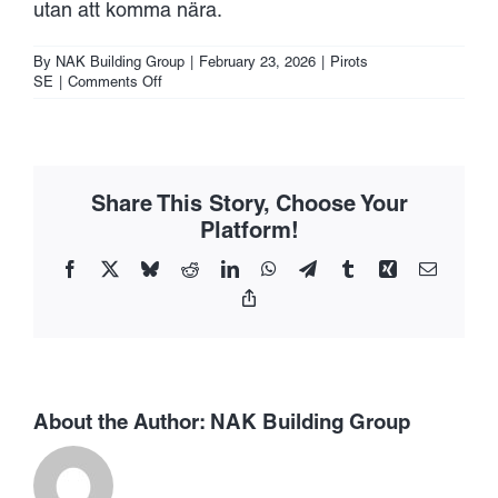
utan att komma nära.
By
NAK Building Group
|
February 23, 2026
|
Pirots
on
SE
|
Comments Off
Utforska
Livsmiljön
för
Älg
Pirots:
Share This Story, Choose Your
Ett
Unikt
Platform!
Ekosystem
Facebook
X
Bluesky
Reddit
LinkedIn
WhatsApp
Telegram
Tumblr
Xing
Email
Copy
Link
About the Author:
NAK Building Group