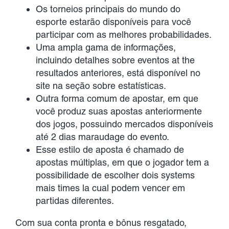
Os torneios principais do mundo do
esporte estarão disponíveis para você
participar com as melhores probabilidades.
Uma ampla gama de informações,
incluindo detalhes sobre eventos at the
resultados anteriores, está disponível no
site na seção sobre estatísticas.
Outra forma comum de apostar, em que
você produz suas apostas anteriormente
dos jogos, possuindo mercados disponíveis
até 2 dias maraudage do evento.
Esse estilo de aposta é chamado de
apostas múltiplas, em que o jogador tem a
possibilidade de escolher dois systems
mais times la cual podem vencer em
partidas diferentes.
Com sua conta pronta e bônus resgatado,