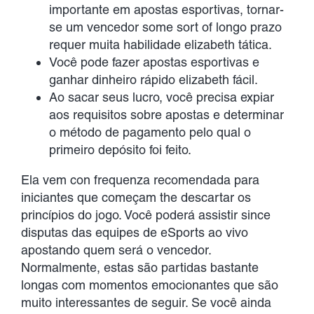
importante em apostas esportivas, tornar-
se um vencedor some sort of longo prazo
requer muita habilidade elizabeth tática.
Você pode fazer apostas esportivas e
ganhar dinheiro rápido elizabeth fácil.
Ao sacar seus lucro, você precisa expiar
aos requisitos sobre apostas e determinar
o método de pagamento pelo qual o
primeiro depósito foi feito.
Ela vem con frequenza recomendada para
iniciantes que começam the descartar os
princípios do jogo. Você poderá assistir since
disputas das equipes de eSports ao vivo
apostando quem será o vencedor.
Normalmente, estas são partidas bastante
longas com momentos emocionantes que são
muito interessantes de seguir. Se você ainda