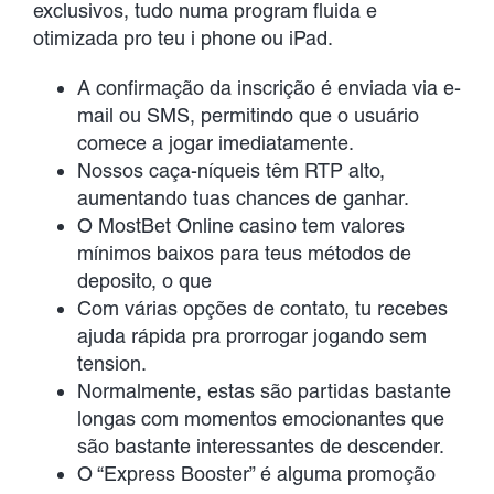
exclusivos, tudo numa program fluida e
otimizada pro teu i phone ou iPad.
A confirmação da inscrição é enviada via e-
mail ou SMS, permitindo que o usuário
comece a jogar imediatamente.
Nossos caça-níqueis têm RTP alto,
aumentando tuas chances de ganhar.
O MostBet Online casino tem valores
mínimos baixos para teus métodos de
deposito, o que
Com várias opções de contato, tu recebes
ajuda rápida pra prorrogar jogando sem
tension.
Normalmente, estas são partidas bastante
longas com momentos emocionantes que
são bastante interessantes de descender.
O “Express Booster” é alguma promoção