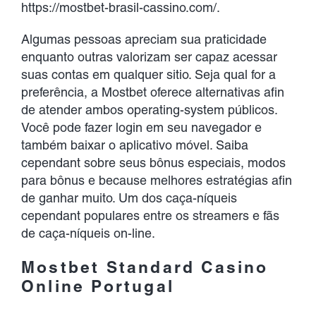
https://mostbet-brasil-cassino.com/
.
Algumas pessoas apreciam sua praticidade
enquanto outras valorizam ser capaz acessar
suas contas em qualquer sitio. Seja qual for a
preferência, a Mostbet oferece alternativas afin
de atender ambos operating-system públicos.
Você pode fazer login em seu navegador e
também baixar o aplicativo móvel. Saiba
cependant sobre seus bônus especiais, modos
para bônus e because melhores estratégias afin
de ganhar muito. Um dos caça-níqueis
cependant populares entre os streamers e fãs
de caça-níqueis on-line.
Mostbet Standard Casino
Online Portugal