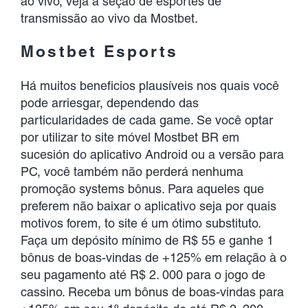
ao vivo, veja a seção de esportes de
transmissão ao vivo da Mostbet.
Mostbet Esports
Há muitos beneficios plausíveis nos quais você
pode arriesgar, dependendo das
particularidades de cada game. Se você optar
por utilizar to site móvel Mostbet BR em
sucesión do aplicativo Android ou a versão para
PC, você também não perderá nenhuma
promoção systems bônus. Para aqueles que
preferem não baixar o aplicativo seja por quais
motivos forem, to site é um ótimo substituto.
Faça um depósito mínimo de R$ 55 e ganhe 1
bônus de boas-vindas de +125% em relação à o
seu pagamento até R$ 2. 000 para o jogo de
cassino. Receba um bônus de boas-vindas para