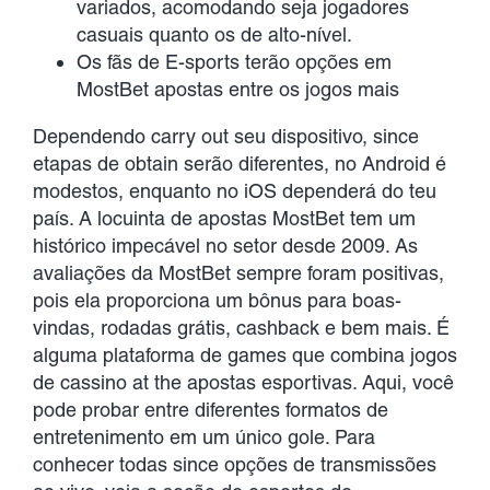
variados, acomodando seja jogadores
casuais quanto os de alto-nível.
Os fãs de E-sports terão opções em
MostBet apostas entre os jogos mais
Dependendo carry out seu dispositivo, since
etapas de obtain serão diferentes, no Android é
modestos, enquanto no iOS dependerá do teu
país. A locuinta de apostas MostBet tem um
histórico impecável no setor desde 2009. As
avaliações da MostBet sempre foram positivas,
pois ela proporciona um bônus para boas-
vindas, rodadas grátis, cashback e bem mais. É
alguma plataforma de games que combina jogos
de cassino at the apostas esportivas. Aqui, você
pode probar entre diferentes formatos de
entretenimento em um único gole. Para
conhecer todas since opções de transmissões