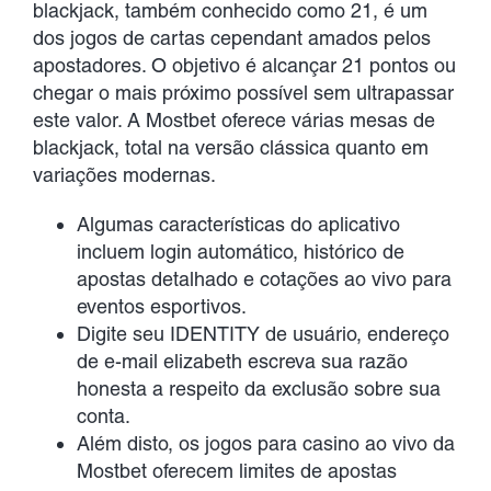
blackjack, também conhecido como 21, é um
dos jogos de cartas cependant amados pelos
apostadores. O objetivo é alcançar 21 pontos ou
chegar o mais próximo possível sem ultrapassar
este valor. A Mostbet oferece várias mesas de
blackjack, total na versão clássica quanto em
variações modernas.
Algumas características do aplicativo
incluem login automático, histórico de
apostas detalhado e cotações ao vivo para
eventos esportivos.
Digite seu IDENTITY de usuário, endereço
de e-mail elizabeth escreva sua razão
honesta a respeito da exclusão sobre sua
conta.
Além disto, os jogos para casino ao vivo da
Mostbet oferecem limites de apostas