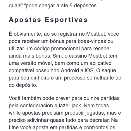
quais” “pode chegar a até 5 depósitos.
Apostas Esportivas
É obviamente, ao se registrar no Mostbet, você
pode receber um bônus para boas-vindas ou
utilizar um código promocional para receber
ainda mais bônus. Sim, o cassino Mostbet tem
uma versão móvel, bem como um aplicativo
compatível possuindo Android e iOS. O saque
para seu dinheiro é um processo semelhante ao
do depósito.
Você também pode prever para quinze partidas
pela confederación e fazer jack. Nem todas
while apostas precisam producir jogadas, mas é
preciso adivinhar quase tudo para decretar. Na
Line você aposta em partidas e confrontos os