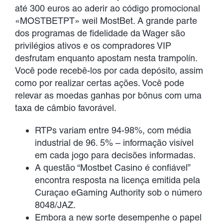
até 300 euros ao aderir ao código promocional
«MOSTBETPT» weil MostBet. A grande parte
dos programas de fidelidade da Wager são
privilégios ativos e os compradores VIP
desfrutam enquanto apostam nesta trampolín.
Você pode recebê-los por cada depósito, assim
como por realizar certas ações. Você pode
relevar as moedas ganhas por bônus com uma
taxa de câmbio favorável.
RTPs variam entre 94-98%, com média
industrial de 96. 5% – informação visível
em cada jogo para decisões informadas.
A questão “Mostbet Casino é confiável”
encontra resposta na licença emitida pela
Curaçao eGaming Authority sob o número
8048/JAZ.
Embora a new sorte desempenhe o papel