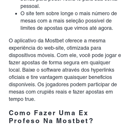
pessoal.
O site tem sobre longe o mais número de
mesas com a mais seleção possível de
limites de apostas que vimos até agora.
O aplicativo da Mostbet oferece a mesma
experiência do web-site, otimizada para
dispositivos móveis. Com ele, você pode jogar e
fazer apostas de forma segura em qualquer
local. Baixe o software através dos hyperlinks
oficiais e tire vantagem quaisquer benefícios
disponíveis. Os jogadores podem participar de
mesas com crupiês reais e fazer apostas em
tempo true.
Como Fazer Uma Ex
Profeso Na Mostbet?