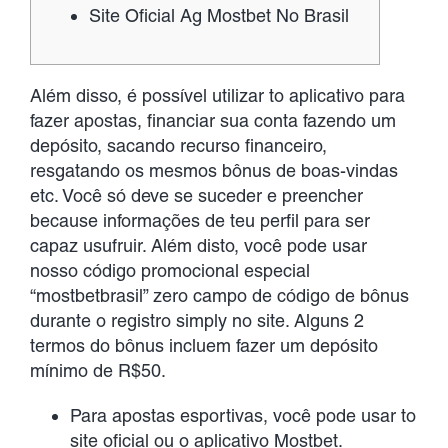
Site Oficial Ag Mostbet No Brasil
Além disso, é possível utilizar to aplicativo para
fazer apostas, financiar sua conta fazendo um
depósito, sacando recurso financeiro,
resgatando os mesmos bônus de boas-vindas
etc. Você só deve se suceder e preencher
because informações de teu perfil para ser
capaz usufruir. Além disto, você pode usar
nosso código promocional especial
“mostbetbrasil” zero campo de código de bônus
durante o registro simply no site. Alguns 2
termos do bônus incluem fazer um depósito
mínimo de R$50.
Para apostas esportivas, você pode usar to
site oficial ou o aplicativo Mostbet.