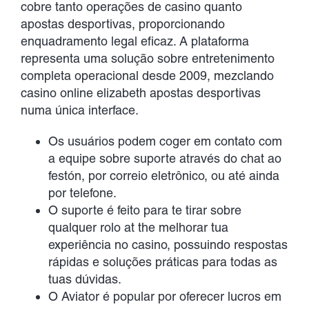
cobre tanto operações de casino quanto
apostas desportivas, proporcionando
enquadramento legal eficaz. A plataforma
representa uma solução sobre entretenimento
completa operacional desde 2009, mezclando
casino online elizabeth apostas desportivas
numa única interface.
Os usuários podem coger em contato com
a equipe sobre suporte através do chat ao
festón, por correio eletrônico, ou até ainda
por telefone.
O suporte é feito para te tirar sobre
qualquer rolo at the melhorar tua
experiência no casino, possuindo respostas
rápidas e soluções práticas para todas as
tuas dúvidas.
O Aviator é popular por oferecer lucros em