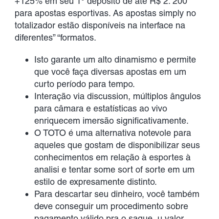
+125% em seu 1º depósito de até R$ 2. 200
para apostas esportivas. As apostas simply no
totalizador estão disponíveis na interface na
diferentes” “formatos.
Isto garante um alto dinamismo e permite
que você faça diversas apostas em um
curto período para tempo.
Interação via discussion, múltiplos ângulos
para câmara e estatísticas ao vivo
enriquecem imersão significativamente.
O TOTO é uma alternativa notevole para
aqueles que gostam de disponibilizar seus
conhecimentos em relação à esportes à
analisi e tentar some sort of sorte em um
estilo de expresamente distinto.
Para descartar seu dinheiro, você também
deve conseguir um procedimento sobre
pagamento válido pra o saque, u valor