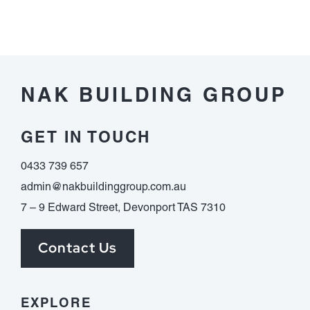
Casinon
sənayesinə
təsirləri
NAK BUILDING GROUP
GET IN TOUCH
0433 739 657
admin@nakbuildinggroup.com.au
7 – 9 Edward Street, Devonport TAS 7310
Contact Us
EXPLORE