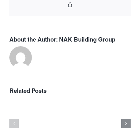
Copy
Link
About the Author:
NAK Building Group
Related Posts
onlayn
kazinoların
Framtiden
yüksəlməsi
för
və
Virtuella
oyun