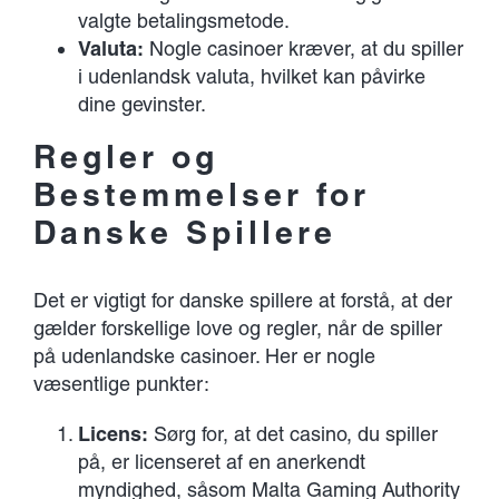
valgte betalingsmetode.
Valuta:
Nogle casinoer kræver, at du spiller
i udenlandsk valuta, hvilket kan påvirke
dine gevinster.
Regler og
Bestemmelser for
Danske Spillere
Det er vigtigt for danske spillere at forstå, at der
gælder forskellige love og regler, når de spiller
på udenlandske casinoer. Her er nogle
væsentlige punkter:
Licens:
Sørg for, at det casino, du spiller
på, er licenseret af en anerkendt
myndighed, såsom Malta Gaming Authority