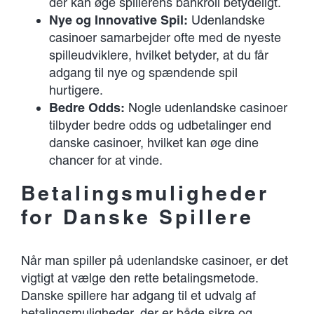
der kan øge spillerens bankroll betydeligt.
Nye og Innovative Spil:
Udenlandske
casinoer samarbejder ofte med de nyeste
spilleudviklere, hvilket betyder, at du får
adgang til nye og spændende spil
hurtigere.
Bedre Odds:
Nogle udenlandske casinoer
tilbyder bedre odds og udbetalinger end
danske casinoer, hvilket kan øge dine
chancer for at vinde.
Betalingsmuligheder
for Danske Spillere
Når man spiller på udenlandske casinoer, er det
vigtigt at vælge den rette betalingsmetode.
Danske spillere har adgang til et udvalg af
betalingsmuligheder, der er både sikre og