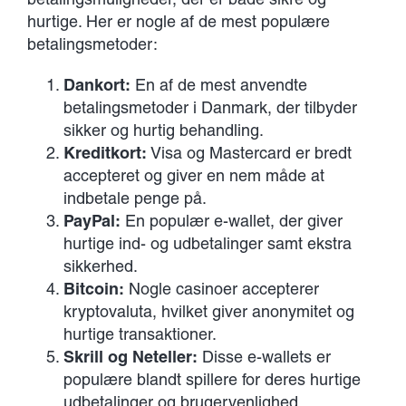
hurtige. Her er nogle af de mest populære
betalingsmetoder:
Dankort:
En af de mest anvendte
betalingsmetoder i Danmark, der tilbyder
sikker og hurtig behandling.
Kreditkort:
Visa og Mastercard er bredt
accepteret og giver en nem måde at
indbetale penge på.
PayPal:
En populær e-wallet, der giver
hurtige ind- og udbetalinger samt ekstra
sikkerhed.
Bitcoin:
Nogle casinoer accepterer
kryptovaluta, hvilket giver anonymitet og
hurtige transaktioner.
Skrill og Neteller:
Disse e-wallets er
populære blandt spillere for deres hurtige
udbetalinger og brugervenlighed.